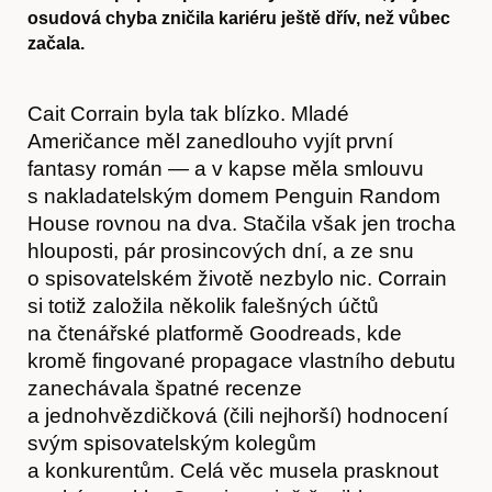
osudová chyba zničila kariéru ještě dřív, než vůbec
začala.
Cait Corrain byla tak blízko. Mladé
Američance měl zanedlouho vyjít první
fantasy román — a v kapse měla smlouvu
s nakladatelským domem Penguin Random
House rovnou na dva. Stačila však jen trocha
hlouposti, pár prosincových dní, a ze snu
o spisovatelském životě nezbylo nic. Corrain
si totiž založila několik falešných účtů
na čtenářské platformě Goodreads, kde
kromě fingované propagace vlastního debutu
zanechávala špatné recenze
a jednohvězdičková (čili nejhorší) hodnocení
svým spisovatelským kolegům
a konkurentům. Celá věc musela prasknout