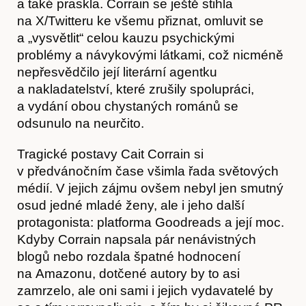
a také praskla. Corrain se ještě stihla
na X/Twitteru ke všemu přiznat, omluvit se
a „vysvětlit“ celou kauzu psychickými
problémy a návykovými látkami, což nicméně
nepřesvědčilo její literární agentku
a nakladatelství, které zrušily spolupráci,
a vydání obou chystaných románů se
odsunulo na neurčito.
Tragické postavy Cait Corrain si
v předvánočním čase všimla řada světových
médií. V jejich zájmu ovšem nebyl jen smutný
osud jedné mladé ženy, ale i jeho další
protagonista: platforma Goodreads a její moc.
Kdyby Corrain napsala pár nenávistných
blogů nebo rozdala špatné hodnocení
na Amazonu, dotčené autory by to asi
zamrzelo, ale oni sami i jejich vydavatelé by