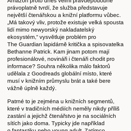
Amazon proto dnes velmi pravděpodobně
právoplatně tvrdí, že služba představuje
největší čtenářskou a knižní platformu vůbec.
„Má takový vliv, protože existuje velká spousta
Časopis
lidí mimo newyorský nakladatelský
ekosystém,“ vysvětluje problém pro
The Guardian lapidárně kritička a spisovatelka
Bethanne Patrick. Kam jinam potom mají
profesionálové, novináři i čtenáři chodit pro
informace? Souhra několika málo faktorů
udělala z Goodreads globální místo, které
musí v knižním průmyslu brát a také bere
vážně úplně každý.
Patrné to je zejména u knižních segmentů,
které v tradičních médiích neměly nikdy příliš
zastání a jejichž čtenářstvo je na sociálních
sítích jako doma. Typicky jde například
o fantastiku nebo young adult. Zatímco