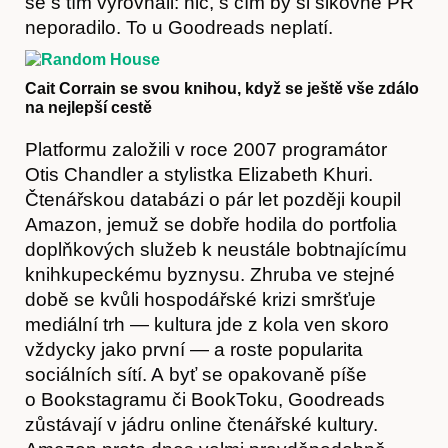
se s tím vyrovnali: nic, s čím by si šikovné PR
neporadilo. To u Goodreads neplatí.
Cait Corrain se svou knihou, když se ještě vše zdálo
na nejlepší cestě
Platformu založili v roce 2007 programátor
Články
Otis Chandler a stylistka Elizabeth Khuri.
Čtenářskou databázi o pár let později koupil
Amazon, jemuž se dobře hodila do portfolia
doplňkových služeb k neustále bobtnajícímu
knihkupeckému byznysu. Zhruba ve stejné
době se kvůli hospodářské krizi smršťuje
mediální trh — kultura jde z kola ven skoro
vždycky jako první — a roste popularita
sociálních sítí. A byť se opakovaně píše
o Bookstagramu či BookToku, Goodreads
zůstávají v jádru online čtenářské kultury.