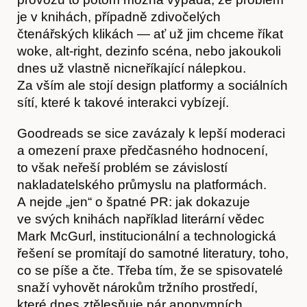
je v knihách, případně zdivočelých
čtenářských klikách — ať už jim chceme říkat
woke, alt-right, dezinfo scéna, nebo jakoukoli
dnes už vlastně nicneříkající nálepkou.
Za vším ale stojí design platformy a sociálních
Kontakt
sítí, které k takové interakci vybízejí.
Goodreads se sice zavázaly k lepší moderaci
a omezení praxe předčasného hodnocení,
to však neřeší problém se závislostí
nakladatelského průmyslu na platformách.
A nejde „jen“ o špatné PR: jak dokazuje
ve svých knihách například literární vědec
Mark McGurl, institucionální a technologická
řešení se promítají do samotné literatury, toho,
co se píše a čte. Třeba tím, že se spisovatelé
snaží vyhovět nárokům tržního prostředí,
které dnes ztělesňuje pár anonymních