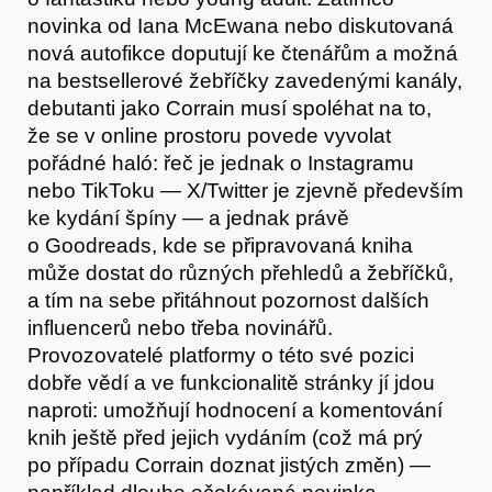
Hostcast
novinka od Iana McEwana nebo diskutovaná
nová autofikce doputují ke čtenářům a možná
na bestsellerové žebříčky zavedenými kanály,
debutanti jako Corrain musí spoléhat na to,
že se v online prostoru povede vyvolat
pořádné haló: řeč je jednak o Instagramu
nebo TikToku — X/Twitter je zjevně především
ke kydání špíny — a jednak právě
o Goodreads, kde se připravovaná kniha
může dostat do různých přehledů a žebříčků,
a tím na sebe přitáhnout pozornost dalších
influencerů nebo třeba novinářů.
Provozovatelé platformy o této své pozici
dobře vědí a ve funkcionalitě stránky jí jdou
naproti: umožňují hodnocení a komentování
Akce
knih ještě před jejich vydáním (což má prý
po případu Corrain doznat jistých změn) —