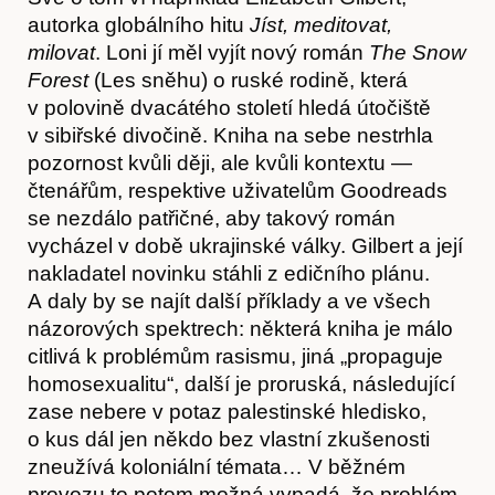
autorka globálního hitu
Jíst, meditovat,
milovat
. Loni jí měl vyjít nový román
The Snow
Forest
(Les sněhu) o ruské rodině, která
v polovině dvacátého století hledá útočiště
v sibiřské divočině. Kniha na sebe nestrhla
pozornost kvůli ději, ale kvůli kontextu —
čtenářům, respektive uživatelům Goodreads
se nezdálo patřičné, aby takový román
Obchod
vycházel v době ukrajinské války. Gilbert a její
nakladatel novinku stáhli z edičního plánu.
A daly by se najít další příklady a ve všech
názorových spektrech: některá kniha je málo
citlivá k problémům rasismu, jiná „propaguje
homosexualitu“, další je proruská, následující
zase nebere v potaz palestinské hledisko,
o kus dál jen někdo bez vlastní zkušenosti
zneužívá koloniální témata… V běžném
provozu to potom možná vypadá, že problém