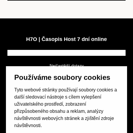
H7O | Časopis Host 7 dní online
Nejčastější dotazy
GDPR a podmínky soutěže
Používáme soubory cookies
Obchodní podmínky
Tyto webové stránky používají soubory cookies a
další sledovací nástroje s cílem vylepšení
uživatelského prostředí, zobrazení
přizpůsobeného obsahu a reklam, analýzy
návštěvnosti webových stránek a zjištění zdroje
Spolek přátel vydávání
časopisu HOST
návštěvnosti.
Beethovenova 25/4