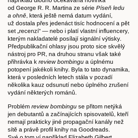
například dlouho očekávaná novinka
od George R. R. Martina ze série
Píseň ledu
a ohně
, která ještě nemá datum vydání,
už dostala přes jedenáct tisíc hodnocení a pět
set „recenzí“ — nebo i platí vlastní influencery,
kterým nakladatelé posílají signální výtisky.
Předpublikační ohlasy jsou proto sice skvělý
nástroj pro PR, na druhou stranu však také
přihrávka k
review bombingu
a úplnému
potopení jakékoli knihy. Byla to tato dynamika,
která v posledních letech stála v pozadí
několika kauz odsunutí nebo úplného zrušení
O nás
vydání některých románů.
Problém
review bombingu
se přitom netýká
jen debutantů a začínajících spisovatelů, kteří
nemají prakticky jiné propagační kanály než
sítě a právě profil knihy na Goodreads.
Své o tom ví například Elizabeth Gilbert,