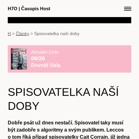
H7O
|
Časopis Host
H
>
Články
>
Spisovatelka naší doby
Aktuální číslo
06/26
Dovnitř čísla
SPISOVATELKA NAŠÍ
DOBY
Dobře psát už dnes nestačí. Spisovatel taky musí
být zadobře s algoritmy a svým publikem. Leccos
o tom říká případ spisovatelky Cait Corrain, jíž jedna