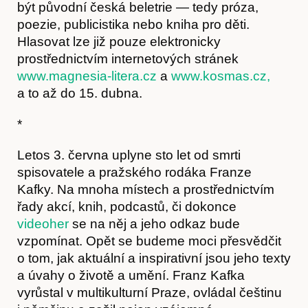
být původní česká beletrie — tedy próza,
poezie, publicistika nebo kniha pro děti.
Hlasovat lze již pouze elektronicky
prostřednictvím internetových stránek
www.magnesia-litera.cz
a
www.kosmas.cz,
a to až do 15. dubna.
*
O nás
Letos 3. června uplyne sto let od smrti
spisovatele a pražského rodáka Franze
Kafky. Na mnoha místech a prostřednictvím
řady akcí, knih, podcastů, či dokonce
videoher
se na něj a jeho odkaz bude
vzpomínat. Opět se budeme moci přesvědčit
o tom, jak aktuální a inspirativní jsou jeho texty
a úvahy o životě a umění. Franz Kafka
vyrůstal v multikulturní Praze, ovládal češtinu