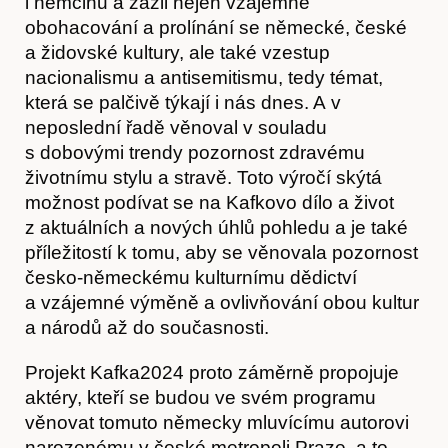
i němčinu a zažil nejen vzájemné
obohacování a prolínání se německé, české
a židovské kultury, ale také vzestup
nacionalismu a antisemitismu, tedy témat,
která se palčivě týkají i nás dnes. A v
neposlední řadě věnoval v souladu
s dobovými trendy pozornost zdravému
Obchod
životnímu stylu a stravě. Toto výročí skýtá
možnost podívat se na Kafkovo dílo a život
z aktuálních a nových úhlů pohledu a je také
příležitostí k tomu, aby se věnovala pozornost
česko-německému kulturnímu dědictví
a vzájemné výměně a ovlivňování obou kultur
a národů až do současnosti.
Projekt Kafka2024 proto záměrně propojuje
aktéry, kteří se budou ve svém programu
věnovat tomuto německy mluvícímu autorovi
narozenému v české metropoli Praze, a to