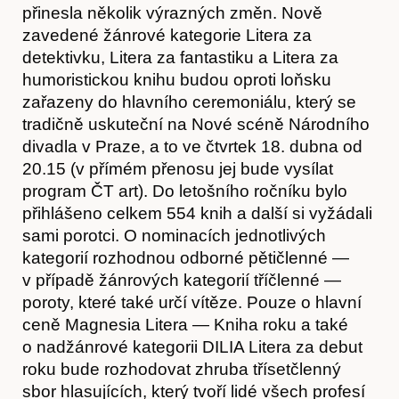
přinesla několik výrazných změn. Nově
zavedené žánrové kategorie Litera za
detektivku, Litera za fantastiku a Litera za
humoristickou knihu budou oproti loňsku
zařazeny do hlavního ceremoniálu, který se
tradičně uskuteční na Nové scéně Národního
divadla v Praze, a to ve čtvrtek 18. dubna od
20.15 (v přímém přenosu jej bude vysílat
program ČT art). Do letošního ročníku bylo
přihlášeno celkem 554 knih a další si vyžádali
sami porotci. O nominacích jednotlivých
kategorií rozhodnou odborné pětičlenné —
v případě žánrových kategorií tříčlenné —
Časopis
poroty, které také určí vítěze. Pouze o hlavní
ceně Magnesia Litera — Kniha roku a také
o nadžánrové kategorii DILIA Litera za debut
roku bude rozhodovat zhruba třísetčlenný
sbor hlasujících, který tvoří lidé všech profesí