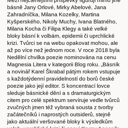
Mezi nejčtenějšími příspěvky figurují mimo jiné
básně Jany Orlové, Mirky Abelové, Jana
Zahradníčka, Milana Kozelky, Martina
Kyšperského, Nikoly Muchy, Ivana Blatného,
Milana Kocha či Filipa Klegy a také velké
bloky básní k volbám, epidemii či uprchlické
krizi. Tvůrci se na webu opakovat mohou, ale
až po více než jednom roce. V roce 2018 byla
Nedělní chvilka poezie nominována na cenu
Magnesia Litera v kategorii Blog roku. „Básník
a novinář Karel Škrabal pátým rokem vstupuje
s každotýdenní pravidelností do borů české
poezie jako její editor. S koncentrací lovce
sleduje básnické dění a s dramaturgickým
citem pro celé spektrum servíruje vedle tvůrců
zvučných jmen též vybraná sousta z tvorby
začátečníků i naprostých outsiderů, stejně
jako aktuální veršované bloky k výsledkům