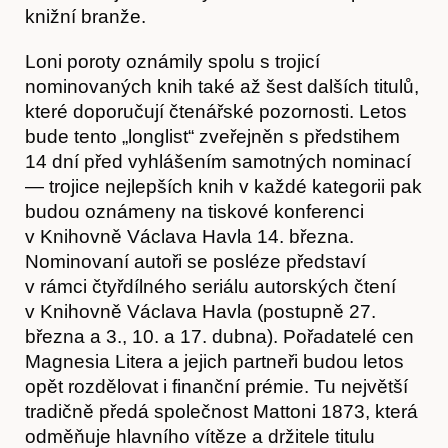
knižní branže.
Loni poroty oznámily spolu s trojicí
nominovaných knih také až šest dalších titulů,
které doporučují čtenářské pozornosti. Letos
bude tento „longlist“ zveřejněn s předstihem
14 dní před vyhlášením samotných nominací
— trojice nejlepších knih v každé kategorii pak
budou oznámeny na tiskové konferenci
v Knihovně Václava Havla 14. března.
Nominovaní autoři se posléze představí
v rámci čtyřdílného seriálu autorských čtení
Hostcast
v Knihovně Václava Havla (postupně 27.
března a 3., 10. a 17. dubna). Pořadatelé cen
Magnesia Litera a jejich partneři budou letos
opět rozdělovat i finanční prémie. Tu největší
tradičně předá společnost Mattoni 1873, která
odměňuje hlavního vítěze a držitele titulu