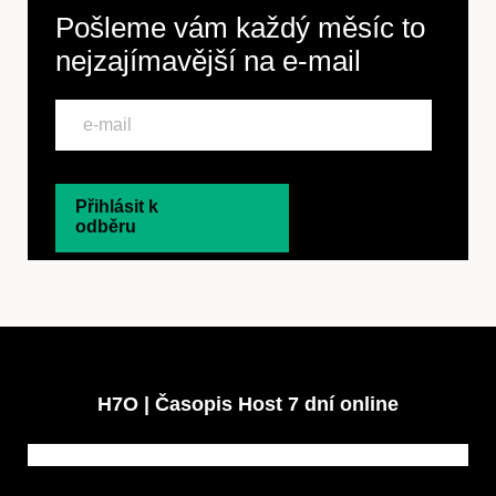
Pošleme vám každý měsíc to
nejzajímavější na
e-mail
Přihlásit k
odběru
H7O | Časopis Host 7 dní online