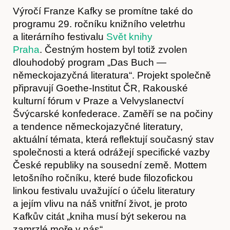
Výročí Franze Kafky se promítne také do
programu 29. ročníku knižního veletrhu
a literárního festivalu
Svět knihy
Předplatné
Praha
. Čestným hostem byl totiž zvolen
dlouhodobý program „Das Buch —
německojazyčná literatura“. Projekt společně
připravují Goethe-Institut ČR, Rakouské
kulturní fórum v Praze a Velvyslanectví
Švýcarské konfederace. Zaměří se na počiny
a tendence německojazyčné literatury,
aktuální témata, která reflektují současný stav
společnosti a která odrážejí specifické vazby
České republiky na sousední země. Mottem
letošního ročníku, které bude filozofickou
linkou festivalu uvažující o účelu literatury
a jejím vlivu na náš vnitřní život, je proto
Kafkův citát „kniha musí být sekerou na
zamrzlé moře v nás“.