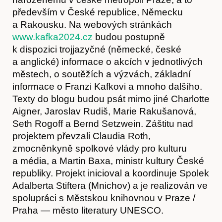
především v České republice, Německu
a Rakousku. Na webových stránkách
www.kafka2024.cz
budou postupně
k dispozici trojjazyčné (německé, české
Kontakt
a anglické) informace o akcích v jednotlivých
městech, o soutěžích a výzvách, základní
informace o Franzi Kafkovi a mnoho dalšího.
Texty do blogu budou psát mimo jiné Charlotte
Aigner, Jaroslav Rudiš, Marie Rakušanová,
Seth Rogoff a Bernd Setzwein. Záštitu nad
projektem převzali Claudia Roth,
zmocněnkyně spolkové vlády pro kulturu
a média, a Martin Baxa, ministr kultury České
republiky. Projekt inicioval a koordinuje Spolek
Adalberta Stiftera (Mnichov) a je realizován ve
spolupráci s Městskou knihovnou v Praze /
Praha — město literatury UNESCO.