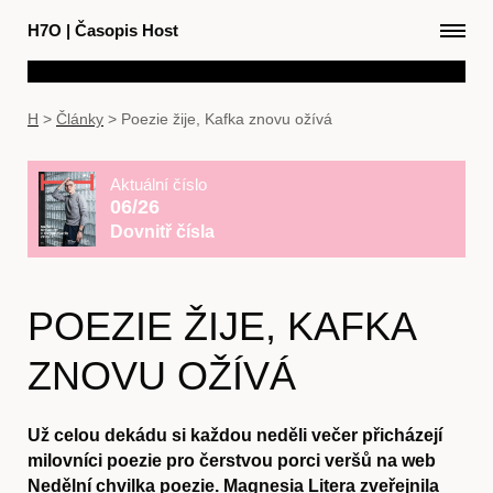
H7O
|
Časopis Host
H
>
Články
>
Poezie žije, Kafka znovu ožívá
Aktuální číslo
06/26
Dovnitř čísla
POEZIE ŽIJE, KAFKA
ZNOVU OŽÍVÁ
Už celou dekádu si každou neděli večer přicházejí
milovníci poezie pro čerstvou porci veršů na web
Nedělní chvilka poezie. Magnesia Litera zveřejnila