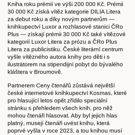
Kniha roku prémií ve výši 200 000 Kč. Prémii
30 000 Kč získá vítěz kategorie DILIA Litera
za debut roku a díky novým partnerům —
knihkupectví Luxor a rozhlasové stanici ČRo
Plus — získají prémii 30 000 Kč také vítězové
kategorií Luxor Litera za prózu a ČRo Plus
Litera za publicistiku. České literární centrum
vyšle vítězného autora knihy pro děti i s
ilustrátorem na stipendijní pobyt do bývalého
kláštera v Broumově.
Akce
Partnerem Ceny čtenářů zůstává největší
české internetové knihkupectví Kosmas, které
pro hlasující letos opět zřídilo speciální
stránku s přehledem všech knih, pro něž
mohou čtenáři hlasovat. Aby byl jejich hlas
platný, musejí čtenáři uvést knihu, která
poprvé vyšla v roce 2023, a tou knihou musí