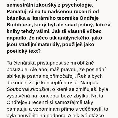
semestrální zkoušky z psychologie.
Pamatuji si na tu nadšenou recenzi od
básníka a literárního teoretika Ondřeje
Buddeuse, který byl ale snad jediný, kdo si
knihy tehdy všiml. Jak tě vlastně vůbec
napadlo, že něco tak antilyrického, jako
jsou studijní materiály, použiješ jako
poetický text?
Ta čtenářská přístupnost se mi obtížně
posuzuje. Ale ano, máš pravdu, že poslední
sbírka je psána nejpřímočařeji. Řekla bych
dokonce, že je konceptů prostá. Naopak
Souborná zkouška
, o které se zmiňuješ, byla
vystavěná na konceptu beze zbytku. Na tu
Ondřejovu recenzi si samozřejmě taky
pamatuju a vzpomínám přímo s vděčností, to
byla neuvěřitelná podpora. Ale k tvé otázce.