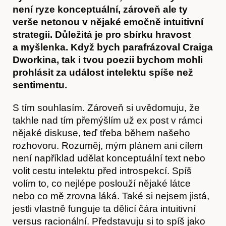
není ryze konceptuální, zároveň ale ty
verše netonou v nějaké emočně intuitivní
strategii. Důležitá je pro sbírku hravost
a myšlenka. Když bych parafrázoval Craiga
Dworkina, tak i tvou poezii bychom mohli
prohlásit za událost intelektu spíše než
sentimentu.
S tím souhlasím. Zároveň si uvědomuju, že
takhle nad tím přemýšlím už ex post v rámci
nějaké diskuse, teď třeba během našeho
rozhovoru. Rozuměj, mým plánem ani cílem
není například udělat konceptuální text nebo
volit cestu intelektu před introspekcí. Spíš
volím to, co nejlépe poslouží nějaké látce
nebo co mě zrovna láká. Také si nejsem jistá,
jestli vlastně funguje ta dělicí čára intuitivní
versus racionální. Představuju si to spíš jako