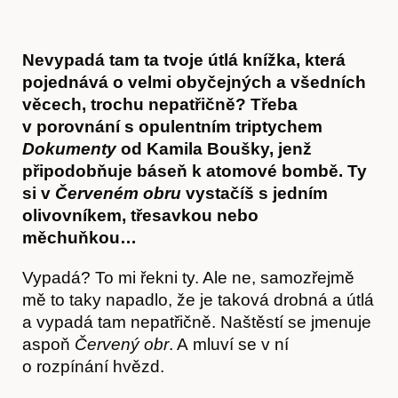
Nevypadá tam ta tvoje útlá knížka, která
pojednává o velmi obyčejných a všedních
věcech, trochu nepatřičně? Třeba
v porovnání s opulentním triptychem
Dokumenty
od Kamila Boušky, jenž
připodobňuje báseň k atomové bombě. Ty
si v
Červeném obru
vystačíš s jedním
olivovníkem, třesavkou nebo
měchuňkou…
Vypadá? To mi řekni ty. Ale ne, samozřejmě
mě to taky napadlo, že je taková drobná a útlá
a vypadá tam nepatřičně. Naštěstí se jmenuje
aspoň
Červený obr
. A mluví se v ní
o rozpínání hvězd.