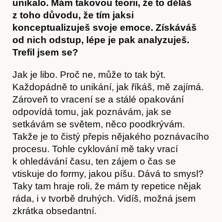
unikalo. Mám takovou teorii, že to děláš
z toho důvodu, že tím jaksi
konceptualizuješ svoje emoce. Získáváš
od nich odstup, lépe je pak analyzuješ.
Trefil jsem se?
Jak je libo. Proč ne, může to tak být.
Každopádně to unikání, jak říkáš, mě zajímá.
Zároveň to vracení se a stálé opakování
odpovídá tomu, jak poznávám, jak se
setkávám se světem, něco poodkrývám.
Takže je to čistý přepis nějakého poznávacího
procesu. Tohle cyklování mě taky vrací
k ohledávání času, ten zájem o čas se
vtiskuje do formy, jakou píšu. Dává to smysl?
Taky tam hraje roli, že mám ty repetice nějak
O nás
ráda, i v tvorbě druhých. Vidíš, možná jsem
zkrátka obsedantní.