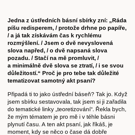
Jedna z ústředních básní sbírky zní: „Ráda
píšu redisperem, / protože drhne po papíře,
/ a já tak získávám čas k rychlému
rozmýšlení. / Jsem o dvě nevyslovená
slova napřed, / o dvě napsaná slova
pozadu. / Stačí na mě promluvit, /
a minimálně dvě slova se ztratí, / i se svou
důležitostí.“ Proč je pro tebe tak důležité
tematizovat samotný akt psaní?
Připadá ti to jako ústřední báseň? Tak jo. Když
jsem sbírku sestavovala, tak jsem si ji zařadila
do tematické linky „teoretizování“. Řekla bych,
že mým tématem je pro mě i v téhle básni
plynutí času. A ten akt psaní, jak říkáš, je
moment, kdy se něco o čase dá dobře