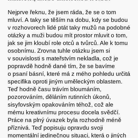
Nejprve řeknu, že jsem ráda, že se o tom
mluví. A taky se těším na dobu, kdy se budou
v rozhovorech lidé ptát taky mužů na podobné
otázky a muži budou mít prostor mluvit o tom,
jak se jim kloubí role otců a tvůrců. Ale k tomu
osobnímu. Zrovna tuhle otázku jsem si
v souvislosti s mateřstvím nekladla, což je
popravdě hodně dané tím, že se bavíme
o psaní básní, které má z mého pohledu určitá
specifika oproti jiným uměleckým oblastem.
Teď hodně času trávím bloumáním,
pozorováním, děláním rutinních úkonů,
sisyfovským opakováním téhož, což ale
mému kreativnímu procesu docela svědčí.
Práce na plný úvazek byla rozhodně méně
příznivá. Teď popisuju opravdu svoji
momentální jedinečnou situaci, která o jiných