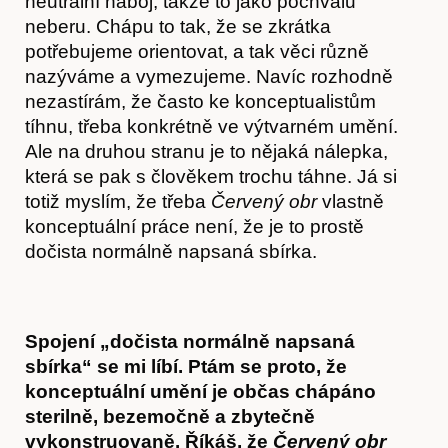
neutrální náboj, takže to jako pochvalu
neberu. Chápu to tak, že se zkrátka
potřebujeme orientovat, a tak věci různě
nazýváme a vymezujeme. Navíc rozhodně
nezastírám, že často ke konceptualistům
tíhnu, třeba konkrétně ve výtvarném umění.
Ale na druhou stranu je to nějaká nálepka,
která se pak s člověkem trochu táhne. Já si
totiž myslím, že třeba
Červený obr
vlastně
konceptuální práce není, že je to prostě
dočista normálně napsaná sbírka.
Kontakt
Spojení „dočista normálně napsaná
sbírka“ se mi líbí. Ptám se proto, že
konceptuální umění je občas chápáno
sterilně, bezemočně a zbytečně
vykonstruovaně. Říkáš, že
Červený obr