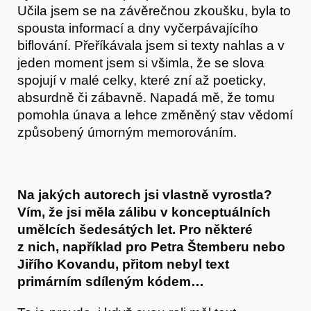
Učila jsem se na závěrečnou zkoušku, byla to
spousta informací a dny vyčerpávajícího
biflování. Přeříkávala jsem si texty nahlas a v
jeden moment jsem si všimla, že se slova
Články
spojují v malé celky, které zní až poeticky,
absurdně či zábavně. Napadá mě, že tomu
pomohla únava a lehce změněný stav vědomí
způsobený úmorným memorováním.
Na jakých autorech jsi vlastně vyrostla?
Vím, že jsi měla zálibu v konceptuálních
umělcích šedesátých let. Pro některé
z nich, například pro Petra Štemberu nebo
Jiřího Kovandu, přitom nebyl text
primárním sdíleným kódem…