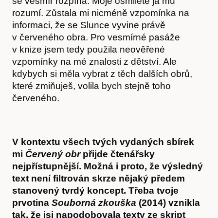
se vesmír rozpíná. Moje osmileté já mu
rozumí. Zůstala mi nicméně vzpomínka na
informaci, že se Slunce vyvine právě
v červeného obra. Pro vesmírné pasáže
v knize jsem tedy použila neověřené
vzpomínky na mé znalosti z dětství. Ale
kdybych si měla vybrat z těch dalších obrů,
které zmiňuješ, volila bych stejně toho
červeného.
V kontextu všech tvých vydaných sbírek
mi
Červený obr
přijde čtenářsky
nejpřístupnější. Možná i proto, že výsledný
text není filtrován skrze nějaký předem
stanovený tvrdý koncept. Třeba tvoje
prvotina
Souborná zkouška
(2014) vznikla
tak, že jsi napodobovala texty ze skript