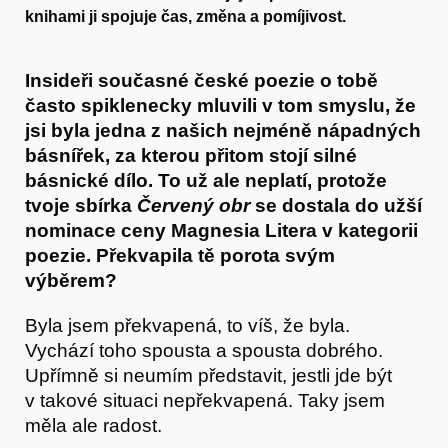
knihami ji spojuje čas, změna a pomíjivost.
Insideři současné české poezie o tobě
často spiklenecky mluvili v tom smyslu, že
jsi byla jedna z našich nejméně nápadných
básnířek, za kterou přitom stojí silné
básnické dílo. To už ale neplatí, protože
tvoje sbírka
Červený obr
se dostala do užší
nominace ceny Magnesia Litera v kategorii
poezie. Překvapila tě porota svým
výběrem?
Byla jsem překvapená, to víš, že byla.
Vychází toho spousta a spousta dobrého.
Upřímně si neumím představit, jestli jde být
v takové situaci nepřekvapená. Taky jsem
měla ale radost.