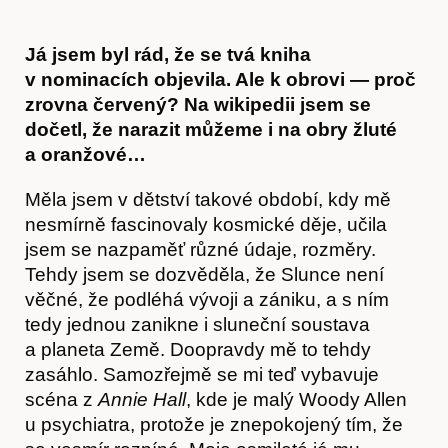
Já jsem byl rád, že se tvá kniha
v nominacích objevila. Ale k obrovi — proč
zrovna červený? Na wikipedii jsem se
dočetl, že narazit můžeme i na obry žluté
a oranžové…
Měla jsem v dětství takové období, kdy mě
nesmírně fascinovaly kosmické děje, učila
jsem se nazpaměť různé údaje, rozměry.
Tehdy jsem se dozvěděla, že Slunce není
věčné, že podléhá vývoji a zániku, a s ním
tedy jednou zanikne i sluneční soustava
a planeta Země. Doopravdy mě to tehdy
zasáhlo. Samozřejmě se mi teď vybavuje
scéna z
Annie Hall
, kde je malý Woody Allen
u psychiatra, protože je znepokojený tím, že