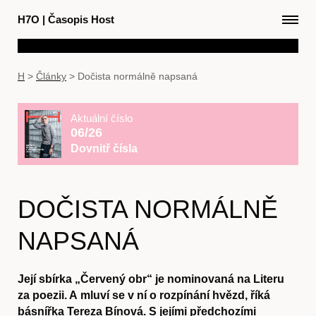
H7O
|
Časopis Host
H
>
Články
>
Dočista normálně napsaná
Aktuální číslo
06/26
Dovnitř čísla
DOČISTA NORMÁLNĚ
NAPSANÁ
Její sbírka „Červený obr“ je nominovaná na Literu
za poezii. A mluví se v ní o rozpínání hvězd, říká
básnířka Tereza Bínová. S jejími předchozími