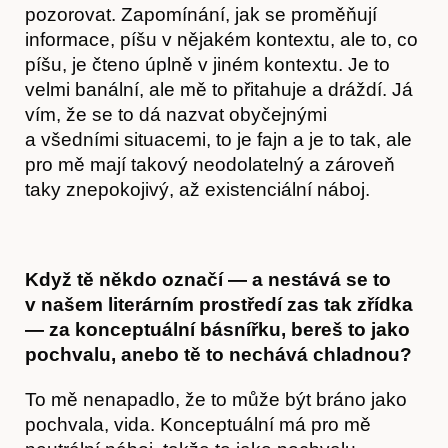
pozorovat. Zapomínání, jak se proměňují
informace, píšu v nějakém kontextu, ale to, co
píšu, je čteno úplně v jiném kontextu. Je to
velmi banální, ale mě to přitahuje a dráždí. Já
vím, že se to dá nazvat obyčejnými
Obchod
a všedními situacemi, to je fajn a je to tak, ale
pro mě mají takový neodolatelný a zároveň
taky znepokojivý, až existenciální náboj.
Když tě někdo označí — a nestává se to
v našem literárním prostředí zas tak zřídka
— za konceptuální básnířku, bereš to jako
pochvalu, anebo tě to nechává chladnou?
To mě nenapadlo, že to může být bráno jako
pochvala, vida. Konceptuální má pro mě