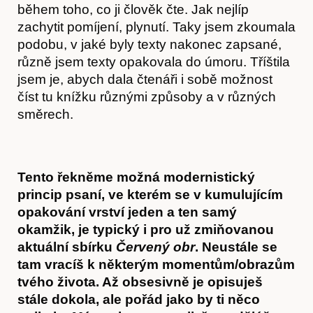
během toho, co ji člověk čte. Jak nejlíp
zachytit pomíjení, plynutí. Taky jsem zkoumala
podobu, v jaké byly texty nakonec zapsané,
různě jsem texty opakovala do úmoru. Tříštila
jsem je, abych dala čtenáři i sobě možnost
číst tu knížku různými způsoby a v různých
směrech.
Akce
Tento řekněme možná modernistický
princip psaní, ve kterém se v kumulujícím
opakování vrství jeden a ten samý
okamžik, je typický i pro už zmiňovanou
aktuální sbírku
Červený obr
. Neustále se
tam vracíš k některým momentům/obrazům
tvého života. Až obsesivně je opisuješ
stále dokola, ale pořád jako by ti něco