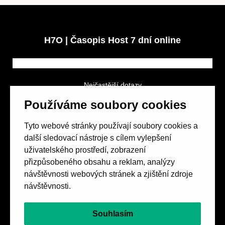
H7O | Časopis Host 7 dní online
Nejčastější dotazy
GDPR a podmínky soutěže
Používáme soubory cookies
Obchodní podmínky
Tyto webové stránky používají soubory cookies a
další sledovací nástroje s cílem vylepšení
uživatelského prostředí, zobrazení
přizpůsobeného obsahu a reklam, analýzy
návštěvnosti webových stránek a zjištění zdroje
Spolek přátel vydávání
časopisu HOST
návštěvnosti.
Beethovenova 25/4
657 42 Brno-střed
Souhlasím
objednavky@casopishost.cz