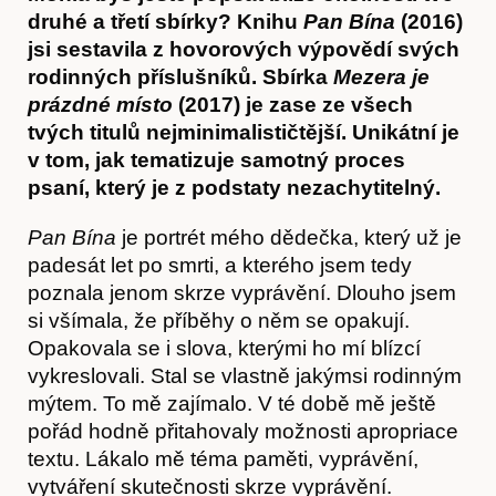
druhé a třetí sbírky? Knihu
Pan Bína
(2016)
jsi sestavila z hovorových výpovědí svých
rodinných příslušníků. Sbírka
Mezera je
prázdné místo
(2017) je zase ze všech
tvých titulů nejminimalističtější. Unikátní je
v tom, jak tematizuje samotný proces
psaní, který je z podstaty nezachytitelný.
Pan Bína
je portrét mého dědečka, který už je
padesát let po smrti, a kterého jsem tedy
poznala jenom skrze vyprávění. Dlouho jsem
si všímala, že příběhy o něm se opakují.
Opakovala se i slova, kterými ho mí blízcí
vykreslovali. Stal se vlastně jakýmsi rodinným
mýtem. To mě zajímalo. V té době mě ještě
pořád hodně přitahovaly možnosti apropriace
textu. Lákalo mě téma paměti, vyprávění,
vytváření skutečnosti skrze vyprávění.