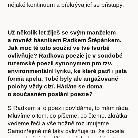
nějaké kontinuum a překrývající se přístupy.
Předplatné
Už několik let žiješ se svým manželem
a rovněž básníkem Radkem Štěpánkem.
Jak moc tě toto soužití ve tvé tvorbě
ovlivňuje? Radkova poezie je v soudobé
tuzemské poezii synonymem pro tzv.
environmentální lyriku, ke které patří i jistá
forma apelu. Tobě byly ale angažované
polohy vždy cizí. Hádáte se doma
o současném poslání poezie?
S Radkem si o poezii povídáme, to mám ráda.
Mluvíme o tom, co píšeme, co čteme, zkrátka
vedeme řeči a všemožně rozumujeme.
Samozřejmě mě taky ovlivňuje to, že docela