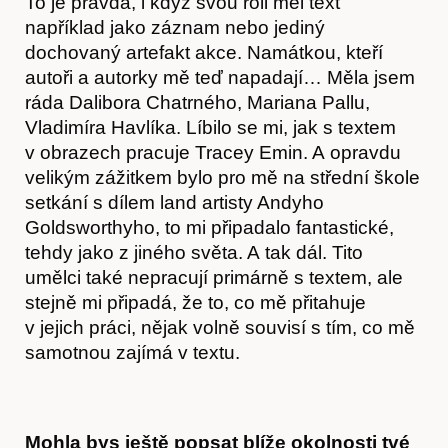
To je pravda, i když svou roli měl text
například jako záznam nebo jediný
dochovaný artefakt akce. Namátkou, kteří
autoři a autorky mě teď napadají… Měla jsem
ráda Dalibora Chatrného, Mariana Pallu,
Vladimíra Havlíka. Líbilo se mi, jak s textem
v obrazech pracuje Tracey Emin. A opravdu
velikým zážitkem bylo pro mě na střední škole
setkání s dílem land artisty Andyho
Goldsworthyho, to mi připadalo fantastické,
tehdy jako z jiného světa. A tak dál. Tito
umělci také nepracují primárně s textem, ale
Časopis
stejně mi připadá, že to, co mě přitahuje
v jejich práci, nějak volně souvisí s tím, co mě
samotnou zajímá v textu.
Mohla bys ještě popsat blíže okolnosti tvé