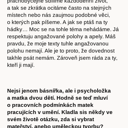
prachobyčejně sdílíme každodenní život,
a tak se zkrátka ocitáme často na stejných
místech nebo nás zaujmou podobné věci,
o kterých pak píšeme. A jak se ptáš na ty
hádky… Moc se na tohle téma nehádáme. Já
respektuju angažované polohy a apely. Máš
pravdu, že moje texty tuhle angažovanou
polohu nemají. Ale je to proto, že dovednost
takhle psát nemám. Zároveň jsem ráda za ty,
kteří ji mají.
Nejsi jenom básnířka, ale i psycholožka
a matka dvou dětí. Hodně se teď mluví
o pracovních podmínkách matek
pracujících v umění. Kladla sis někdy ve
svém životě otázku, zda si vybrat
mateřství, anebo uměleckou tvorbu?