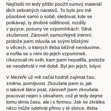
Nejčistší mi tedy přišlo použít surový materiál
Hostcast
těch sebraných narativů. To bylo pro mě
působivé samo o sobě, sledovat, kde se
potkávají, ty drobné odlišnosti, rozdíly
v jazyce, posuny ve vzpomínkách. Silná
zkušenost. Zároveň samozřejmě intimní,
protože jsem mluvila se svými blízkými
o věcech, o kterých třeba běžně nemluvíme,
a nořila se s nimi do jejich vzpomínek.
Ukazovali mi svět, kam jsem nepatřila, protože
se neodehrál v mé době. Byl jen jejich, kdysi.
V
Mezeře
už mě začal hodně zajímat čas,
změna, pomíjivost. Zkoušela jsem si, jak
o takové látce psát, zároveň jsem zkoušela
pracovat nejen s obsahem, což je tedy dejme
tomu téma času, ale i s formou. Jak se zkrátka
něco může odehrát přímo v té sbírce, třeba