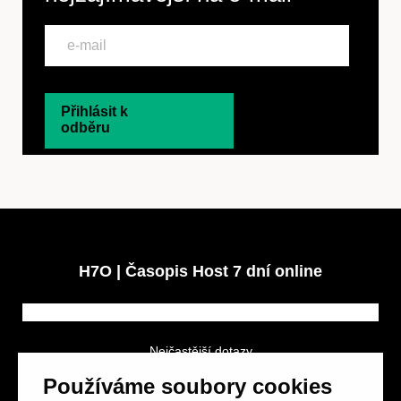
Přihlásit k
odběru
H7O | Časopis Host 7 dní online
Nejčastější dotazy
GDPR a podmínky soutěže
Používáme soubory cookies
Obchodní podmínky