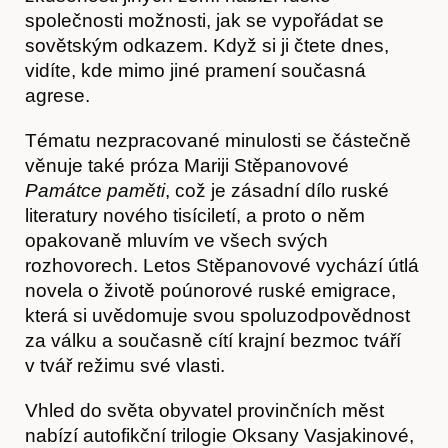
společnosti možnosti, jak se vypořádat se
sovětským odkazem. Když si ji čtete dnes,
vidíte, kde mimo jiné pramení současná
Kontakt
agrese.
Tématu nezpracované minulosti se částečně
věnuje také próza Mariji Stěpanovové
Památce paměti
, což je zásadní dílo ruské
literatury nového tisíciletí, a proto o něm
opakovaně mluvím ve všech svých
rozhovorech. Letos Stěpanovové vychází útlá
novela o životě poúnorové ruské emigrace,
která si uvědomuje svou spoluzodpovědnost
za válku a současně cítí krajní bezmoc tváří
v tvář režimu své vlasti.
Vhled do světa obyvatel provinčních měst
nabízí autofikční trilogie Oksany Vasjakinové,