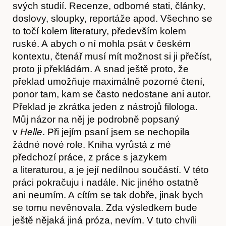
svých studií. Recenze, odborné stati, články,
doslovy, sloupky, reportáže apod. Všechno se
to točí kolem literatury, především kolem
ruské. A abych o ní mohla psát v českém
kontextu, čtenář musí mít možnost si ji přečíst,
proto ji překládám. A snad ještě proto, že
překlad umožňuje maximálně pozorné čtení,
ponor tam, kam se často nedostane ani autor.
Překlad je zkrátka jeden z nástrojů filologa.
Můj názor na něj je podrobně popsaný
v
Helle
. Při jejím psaní jsem se nechopila
žádné nové role. Kniha vyrůstá z mé
předchozí práce, z práce s jazykem
a literaturou, a je její nedílnou součástí. V této
práci pokračuju i nadále. Nic jiného ostatně
ani neumím. A cítím se tak dobře, jinak bych
se tomu nevěnovala. Zda výsledkem bude
ještě nějaká jiná próza, nevím. V tuto chvíli