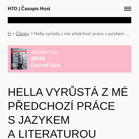
H7O
|
Časopis Host
H
>
Články
>
Hella vyrůstá z mé předchozí práce s jazykem a literaturou
Aktuální číslo
06/26
Dovnitř čísla
HELLA VYRŮSTÁ Z MÉ
PŘEDCHOZÍ PRÁCE
S JAZYKEM
A LITERATUROU