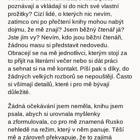
poznávají a vkládají si do nich své vlastní
prožitky? Cizí lidé, o kterých nic nevím,
zatímco oni po přečtení knihy mohou nabýt
dojmu, že mě znají? Jsem běžný čtenář já?
Jste jím vy? Nevím, kdo jsou běžní čtenáři,
žádnou masu si představit nedovedu.
Obracejí se na mě jednotlivci, kterým stojí za
to přijít na literární večer nebo si dát práci
Akce
a sehnat si na mě kontakt. Píší pak s díky, do
žádných velkých rozborů se nepouštějí. Často
si všímají detailů, které i pro mě bývají
důležité.
Žádná očekávání jsem neměla, knihu jsem
psala, abych si urovnala myšlenky
a zformulovala, co pro mě znamená Rusko
nehledě na režim, který v něm panuje. Těší
mě a zároveň překvapuje, že to zajímá