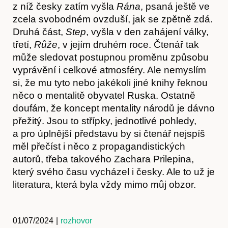
z níž česky zatím vyšla
Rána
, psaná ještě ve
Předplatné
zcela svobodném ovzduší, jak se zpětně zdá.
Druhá část,
Step
, vyšla v den zahájení války,
třetí,
Růže
, v jejím druhém roce. Čtenář tak
může sledovat postupnou proměnu způsobu
vyprávění i celkové atmosféry. Ale nemyslím
si, že mu tyto nebo jakékoli jiné knihy řeknou
něco o mentalitě obyvatel Ruska. Ostatně
doufám, že koncept mentality národů je dávno
přežitý. Jsou to střípky, jednotlivé pohledy,
a pro úplnější představu by si čtenář nejspíš
měl přečíst i něco z propagandistických
autorů, třeba takového Zachara Prilepina,
který svého času vycházel i česky. Ale to už je
literatura, která byla vždy mimo můj obzor.
01/07/2024
|
rozhovor