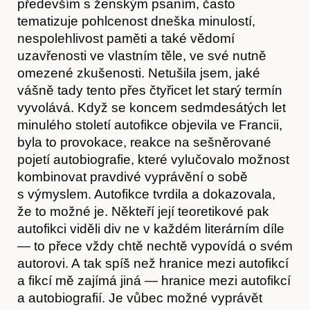
především s ženským psaním, často
tematizuje pohlcenost dneška minulostí,
nespolehlivost paměti a také vědomí
uzavřenosti ve vlastním těle, ve své nutně
omezené zkušenosti. Netušila jsem, jaké
vášně tady tento přes čtyřicet let starý termín
vyvolává. Když se koncem sedmdesátých let
minulého století autofikce objevila ve Francii,
byla to provokace, reakce na sešněrované
pojetí autobiografie, které vylučovalo možnost
kombinovat pravdivé vyprávění o sobě
s výmyslem. Autofikce tvrdila a dokazovala,
že to možné je. Někteří její teoretikové pak
Časopis
autofikci viděli div ne v každém literárním díle
— to přece vždy chtě nechtě vypovídá o svém
autorovi. A tak spíš než hranice mezi autofikcí
a fikcí mě zajímá jiná — hranice mezi autofikcí
a autobiografií. Je vůbec možné vyprávět