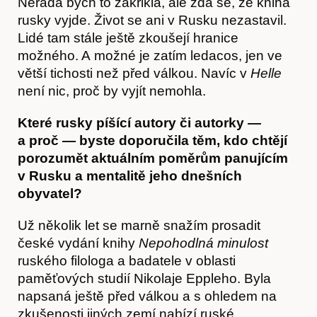
Nerada bych to zakřikla, ale zdá se, že kniha
rusky vyjde. Život se ani v Rusku nezastavil.
Lidé tam stále ještě zkoušejí hranice
možného. A možné je zatím ledacos, jen ve
větší tichosti než před válkou. Navíc v
Helle
Obchod
není nic, proč by vyjít nemohla.
Které rusky píšící autory či autorky —
a proč — byste doporučila těm, kdo chtějí
porozumět aktuálním poměrům panujícím
v Rusku a mentalitě jeho dnešních
obyvatel?
Už několik let se marně snažím prosadit
české vydání knihy
Nepohodlná minulost
ruského filologa a badatele v oblasti
paměťových studií Nikolaje Eppleho. Byla
napsaná ještě před válkou a s ohledem na
zkušenosti jiných zemí nabízí ruské