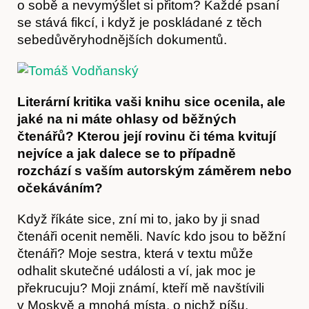
o sobě a nevymýšlet si přitom? Každé psaní
se stává fikcí, i když je poskládané z těch
sebedůvěryhodnějších dokumentů.
Literární kritika vaši knihu sice ocenila, ale
jaké na ni máte ohlasy od běžných
čtenářů? Kterou její rovinu či téma kvitují
nejvíce a jak dalece se to případně
rozchází s vaším autorským záměrem nebo
Hostcast
očekáváním?
Když říkáte sice, zní mi to, jako by ji snad
čtenáři ocenit neměli. Navíc kdo jsou to běžní
čtenáři? Moje sestra, která v textu může
odhalit skutečné události a ví, jak moc je
překrucuju? Moji známí, kteří mě navštívili
v Moskvě a mnohá místa, o nichž píšu,