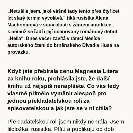
„Netušila jsem, jaké vášně tady tento přes čtyřicet
let starý termín vyvolává,“ říká rusistka Alena
Machoninová v souvislosti s žánrem autofikce,
k němuž se řadí i její oceňovaný románový debut
„Hella“. Dnes večer zavítá v rámci Měsíce
autorského čtení do brněnského Divadla Husa na
provázku.
Když jste přebírala cenu Magnesia Litera
za knihu roku, prohlásila jste, že další
knihu už nejspíš nenapíšete. Co vás tedy
vlastně přimělo vyměnit alespoň pro
jednou překladatelskou roli za
spisovatelskou a jak jste se v ní cítila?
Překladatelskou roli jsem nikdy nehrála. Jsem
filoložka, rusistka. Píšu a publikuju od dob