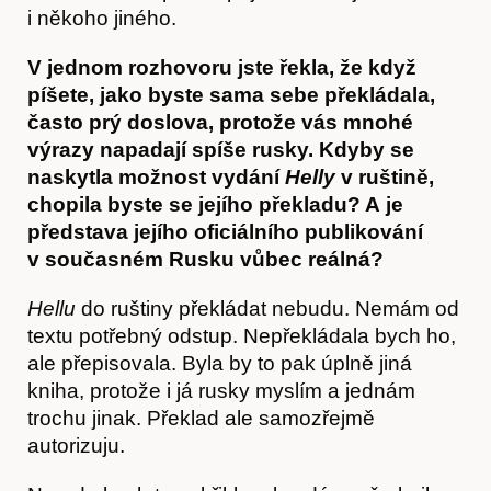
i někoho jiného.
V jednom rozhovoru jste řekla, že když
píšete, jako byste sama sebe překládala,
často prý doslova, protože vás mnohé
výrazy napadají spíše rusky. Kdyby se
naskytla možnost vydání
Helly
v ruštině,
O nás
chopila byste se jejího překladu? A je
představa jejího oficiálního publikování
v současném Rusku vůbec reálná?
Hellu
do ruštiny překládat nebudu. Nemám od
textu potřebný odstup. Nepřekládala bych ho,
ale přepisovala. Byla by to pak úplně jiná
kniha, protože i já rusky myslím a jednám
trochu jinak. Překlad ale samozřejmě
autorizuju.