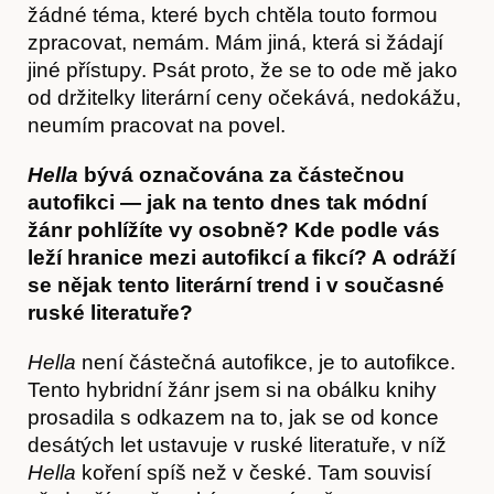
žádné téma, které bych chtěla touto formou
zpracovat, nemám. Mám jiná, která si žádají
jiné přístupy. Psát proto, že se to ode mě jako
od držitelky literární ceny očekává, nedokážu,
neumím pracovat na povel.
Hella
bývá označována za částečnou
autofikci — jak na tento dnes tak módní
žánr pohlížíte vy osobně? Kde podle vás
leží hranice mezi autofikcí a fikcí? A odráží
se nějak tento literární trend i v současné
ruské literatuře?
Hella
není částečná autofikce, je to autofikce.
Články
Tento hybridní žánr jsem si na obálku knihy
prosadila s odkazem na to, jak se od konce
desátých let ustavuje v ruské literatuře, v níž
Hella
koření spíš než v české. Tam souvisí