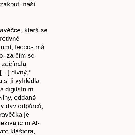
zákoutí naší
ravěčce, která se
rotivně
a umí, leccos má
to, za čím se
i začínala
[…] divný,“
si ji vyhlédla
s digitálním
Niny, oddané
ivý dav odpůrců,
pravěčka je
ežívajícím AI-
ce kláštera,