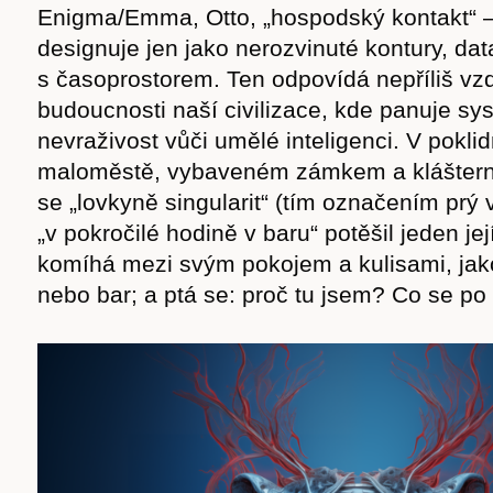
Enigma/Emma, Otto, „hospodský kontakt“
designuje jen jako nerozvinuté kontury, data
s časoprostorem. Ten odpovídá nepříliš vz
budoucnosti naší civilizace, kde panuje sy
nevraživost vůči umělé inteligenci. V pokli
maloměstě, vybaveném zámkem a klášter
se „lovkyně singularit“ (tím označením prý
„v pokročilé hodině v baru“ potěšil jeden je
komíhá mezi svým pokojem a kulisami, jak
nebo bar; a ptá se: proč tu jsem? Co se p