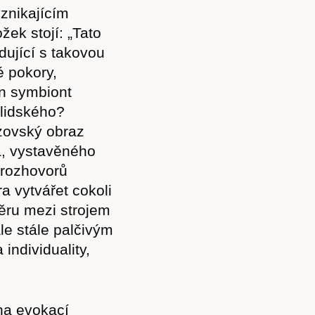
znikajícím
ek stojí: „Tato
dující s takovou
é pokory,
in symbiont
 lidského?
uzovský obraz
a, vystavěného
 rozhovorů
ra vytvářet cokoli
ěru mezi strojem
le stále palčivým
individuality,
na evokací