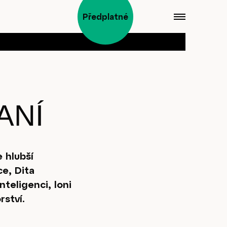
Předplatné
ANÍ
 hlubší
ce, Dita
teligenci, loni
rství.