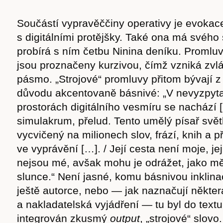
cast
Součástí vypravěččiny operativy je evokace
s digitálními protějšky. Také ona má svého
probírá s ním četbu Ninina deníku. Promluv
jsou proznačeny kurzivou, čímž vzniká zvlá
Obchod
pásmo. „Strojové“ promluvy přitom bývají 
důvodu akcentovaně básnivé: „V nevyzpyt
prostorách digitálního vesmíru se nachází
simulakrum, přelud. Tento umělý písař světl
vycvičený na milionech slov, frází, knih a 
ve vyprávění […]. / Její cesta není moje, její
nejsou mé, avšak mohu je odrážet, jako mě
slunce.“ Není jasné, komu básnivou inklinac
ještě autorce, nebo — jak naznačují někter
a nakladatelská vyjádření — tu byl do text
integrován zkusmý
output
, „strojové“ slov