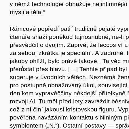
v němž technologie obnažuje nejintimnější 
mysli a těla.“
Rámcové popředí patří tradičně pojaté vyp
čtenáře snaží poněkud tajnosnubně, ne-li p
přesvědčit o dvojím. Zaprvé, že leccos ví 
za sebou, zkrátka je speciální. A zadruhé: 
jakoby ohlíží, bylo právě takové. „Ta věc m
přerůstat přes hlavu. […] Tenhle případ byl 
sugeruje v úvodních větách. Neznámá žena 
pro postupně obnažovaný úkol, související 
deníkem vypravěččiny někdejší přítelkyně 
rozvoji AI. Tu měl před lety zavraždit běsn
což z ní činí jakousi kristovskou figuru. Vy
pověřena navázáním kontaktu s Nininým př
symbiontem („N.“). Ostatní postavy — správ