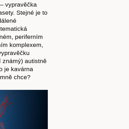
 — vypravěčka
sety. Stejné je to
dálené
stematická
dném, periferním
ním komplexem,
 vypravěčku
jí známý) autistně
o je kavárna
o mně chce?