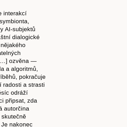
Akce
 interakcí
 symbionta,
y AI-subjektů
štní dialogické
Kontakt
z nějakého
atelných
 […] ozvěna —
a a algoritmů,
příběhů, pokračuje
 radosti a strasti
síc odráží
i připsat, zda
á autorčina
u skutečně
o. Je nakonec