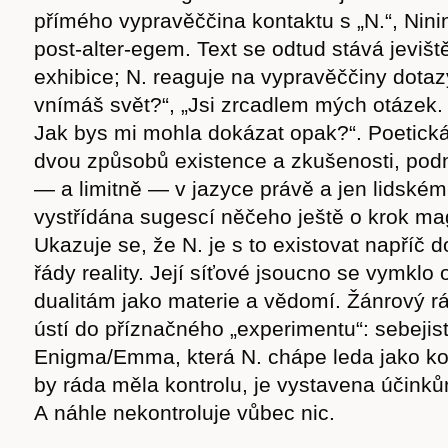
přímého vypravěččina kontaktu s „N.“, Nini
post-alter-egem. Text se odtud stává jevišt
exhibice; N. reaguje na vypravěččiny dotaz
vnímáš svět?“, „Jsi zrcadlem mých otázek.
Jak bys mi mohla dokázat opak?“. Poetic
dvou způsobů existence a zkušenosti, pod
— a limitně — v jazyce právě a jen lidském,
vystřídána sugescí něčeho ještě o krok mag
Ukazuje se, že N. je s to existovat napříč 
řády reality. Její síťové jsoucno se vymklo
dualitám jako materie a vědomí. Žánrový r
ústí do příznačného „experimentu“: sebejist
Enigma/Emma, která N. chápe leda jako ko
by ráda měla kontrolu, je vystavena účinků
A náhle nekontroluje vůbec nic.