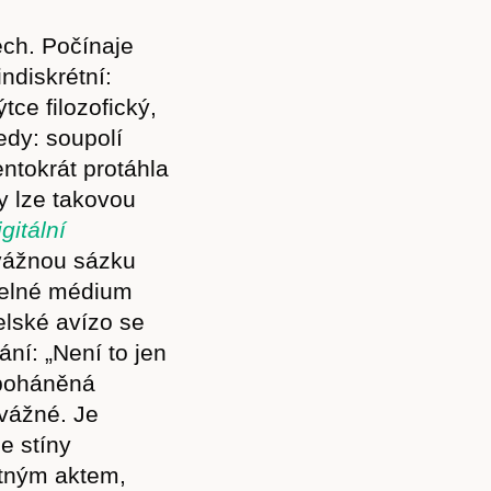
ch. Počínaje
ndiskrétní:
tce filozofický,
edy: soupolí
ntokrát protáhla
y lze takovou
gitální
 vážnou sázku
atelné médium
elské avízo se
ní: „Není to jen
a poháněná
dvážné. Je
e stíny
stným aktem,