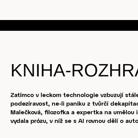
KNIHA-ROZHR
Zatímco v leckom technologie vzbuzují stále
podezíravost, ne-li paniku z tvůrčí dekapita
Malečková, filozofka a expertka na umělou in
vydala prózu, v níž se s AI rovnou dělí o auto