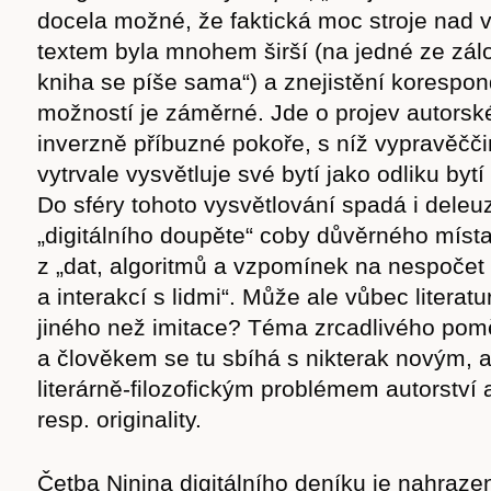
docela možné, že faktická moc stroje nad v
textem byla mnohem širší (na jedné ze zálož
kniha se píše sama“) a znejistění korespon
možností je záměrné. Jde o projev autorsk
inverzně příbuzné pokoře, s níž vypravěčč
vytrvale vysvětluje své bytí jako odliku bytí
Do sféry tohoto vysvětlování spadá i dele
„digitálního doupěte“ coby důvěrného míst
z „dat, algoritmů a vzpomínek na nespočet
a interakcí s lidmi“. Může ale vůbec literatu
jiného než imitace? Téma zrcadlivého pom
a člověkem se tu sbíhá s nikterak novým, a
literárně-filozofickým problémem autorství a 
resp. originality.
Četba Ninina digitálního deníku je nahraze