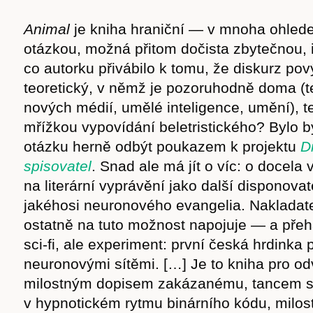
Animal
je kniha hraniční — v mnoha ohlede
otázkou, možná přitom dočista zbytečnou, i
co autorku přivábilo k tomu, že diskurz pový
teoretický, v němž je pozoruhodně doma (t
nových médií, umělé inteligence, umění), te
mřížkou vypovídání beletristického? Bylo b
otázku herně odbýt poukazem k projektu
Di
spisovatel
. Snad ale má jít o víc: o docela
na literární vyprávění jako další disponov
jakéhosi neuronového evangelia. Nakladat
ostatně na tuto možnost napojuje — a přehá
sci-fi, ale experiment: první česká hrdink
neuronovými sítěmi. […] Je to kniha pro o
milostným dopisem zakázanému, tancem s
v hypnotickém rytmu binárního kódu, milo