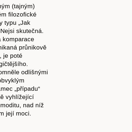
ným (tajným)
ěm filozofické
y typu „Jak
 Nejsi skutečná.
ká komparace
nikaná průnikově
 je poté
ičtějšího.
domněle odlišnými
 obvyklým
ámec „případu“
ě vyhlížející
moditu, nad níž
m její moci.