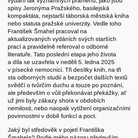
vydání tak významných pramenů, jako jsou
spisy Jeronýma Pražského, basilejská
kompaktáta, nejstarší táborská městská kniha
nebo statuta pražské univerzity. Vedle toho
František Šmahel pracoval na
aktualizovaných vydáních svých starších
prací a pravidelně referoval o odborné
literatuře. Tato poslední etapa jeho života
a díla se uzavřela v neděli 5. ledna 2025
v písecké nemocnici. Tři desítky knih, na tři
sta odborných studií a bezpočet dalších textů
svědčí o tvůrčím duchu a touze po poznání,
ale především o vůli překonávat překážky, ať
už jimi byly zákazy shora v obdobích
nemilosti, nebo naopak vytížení organizačními
povinnostmi v době funkcí a poct.
Hostcast
Jaký byl středověk v pojetí Františka
Šmahela? Podle mého názoru především