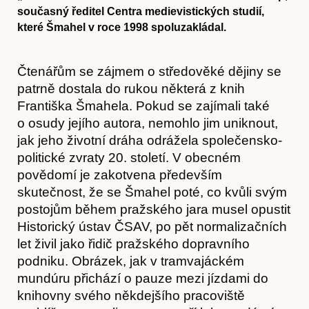
současný ředitel Centra medievistických studií,
které Šmahel v roce 1998 spoluzakládal.
Čtenářům se zájmem o středověké dějiny se
patrně dostala do rukou některá z knih
Františka Šmahela. Pokud se zajímali také
o osudy jejího autora, nemohlo jim uniknout,
jak jeho životní dráha odrážela společensko-
politické zvraty 20. století. V obecném
povědomí je zakotvena především
skutečnost, že se Šmahel poté, co kvůli svým
postojům během pražského jara musel opustit
Historický ústav ČSAV, po pět normalizačních
let živil jako řidič pražského dopravního
podniku. Obrázek, jak v tramvajáckém
mundúru přichází o pauze mezi jízdami do
knihovny svého někdejšího pracoviště