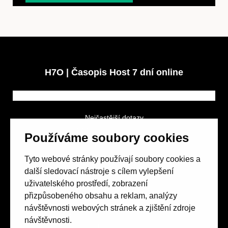
H7O | Časopis Host 7 dní online
Nejčastější dotazy
GDPR a podmínky soutěže
Používáme soubory cookies
Obchodní podmínky
Tyto webové stránky používají soubory cookies a
další sledovací nástroje s cílem vylepšení
uživatelského prostředí, zobrazení
přizpůsobeného obsahu a reklam, analýzy
návštěvnosti webových stránek a zjištění zdroje
Spolek přátel vydávání
časopisu HOST
návštěvnosti.
Beethovenova 25/4