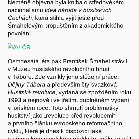
Neméně objevná byla kniha o středověkém
nacionalismu
Idea národa v husitských
Čechách
, která stihla vyjít ještě před
Šmahelovým propuštěním z akademického
povolání.
Osmdesátá léta pak František Šmahel strávil
v Muzeu husitského revolučního hnutí
v Táboře. Zde vznikly jeho stěžejní práce,
Dějiny Tábora
a především čtyřsvazková
Husitská revoluce
, vydaná se zpožděním roku
1993 a nejnověji ve třetím, doplněném vydání
v loňském roce. Toto shrnutí problematiky
husitství jako „revoluce před revolucemi“
a prvního článku evropského reformačního
cyklu, které je dnes k dispozici také
Články
v německém a polském překladu, mělo završit