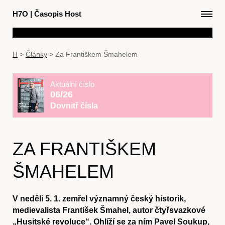
H7O
|
Časopis Host
H
>
Články
>
Za Františkem Šmahelem
Aktuální číslo
06/26
Dovnitř čísla
ZA FRANTIŠKEM
ŠMAHELEM
V neděli 5. 1. zemřel významný český historik,
medievalista František Šmahel, autor čtyřsvazkové
„Husitské revoluce“. Ohlíží se za ním Pavel Soukup,