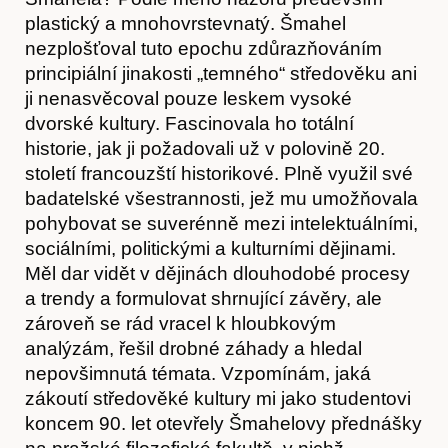
plastický a mnohovrstevnatý. Šmahel
nezplošťoval tuto epochu zdůrazňováním
principiální jinakosti „temného“ středověku ani
ji nenasvěcoval pouze leskem vysoké
dvorské kultury. Fascinovala ho totální
historie, jak ji požadovali už v polovině 20.
století francouzští historikové. Plně využil své
badatelské všestrannosti, jež mu umožňovala
pohybovat se suverénně mezi intelektuálními,
sociálními, politickými a kulturními dějinami.
Měl dar vidět v dějinách dlouhodobé procesy
a trendy a formulovat shrnující závěry, ale
zároveň se rád vracel k hloubkovým
analýzám, řešil drobné záhady a hledal
Akce
nepovšimnutá témata. Vzpomínám, jaká
zákoutí středověké kultury mi jako studentovi
koncem 90. let otevřely Šmahelovy přednášky