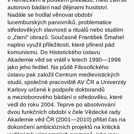
autorovo bádání nad dějinami husitství.
Nadále se hodlal věnovat období
lucemburských panovníků, problematice
středověkých slavností a rituálů nebo studiím
o „čtení“ obrazů. Současně František Šmahel
naplno využil příležitostí, které přinesl pád
komunismu. Do Historického ústavu
Akademie věd se vrátil v letech 1990—1998
jako jeho ředitel. Na půdě Filosofického
ústavu pak založil Centrum medievistických
studií, společné pracoviště AV ČR a Univerzity
Karlovy určené k podpoře doktorandů
a mezioborového bádání o středověku, které
vedl do roku 2004. Teprve po absolvování
dvou funkčních období v čele Vědecké rady
Akademie věd ČR (2001—2010) přišel čas na
Časopis
dokončení ambiciózních projektů na kritická