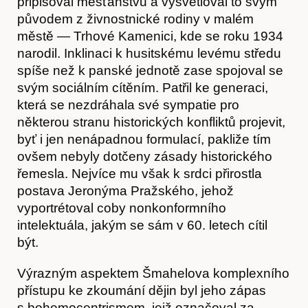
připisoval měšťanstvu a vysvětloval to svým
původem z živnostnické rodiny v malém
městě — Trhové Kamenici, kde se roku 1934
narodil. Inklinaci k husitskému levému středu
spíše než k panské jednotě zase spojoval se
svým sociálním cítěním. Patřil ke generaci,
která se nezdráhala své sympatie pro
některou stranu historických konfliktů projevit,
byť i jen nenápadnou formulací, pakliže tím
ovšem nebyly dotčeny zásady historického
řemesla. Nejvíce mu však k srdci přirostla
postava Jeronýma Pražského, jehož
Obchod
vyportrétoval coby nonkonformního
intelektuála, jakým se sám v 60. letech cítil
být.
Výrazným aspektem Šmahelova komplexního
přístupu ke zkoumání dějin byl jeho zápas
s bohemocentrismem, jejž označoval za