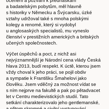
ocenění a pozvání k přednáškám
a badatelským pobytům, měl hlavně
s historiky v Německu a Švýcarsku, úzké
vztahy udržoval také s mnoha polskými
kolegy a renomé, který si vydobyl
u anglosaských specialistů, mu vyneslo
členství v prestižních amerických a britských
učených společnostech.
Výčet úspěchů a poct, z nichž asi
Předplatné
nejvýznamnější je Národní cena vlády Česká
hlava 2013, budí respekt. K úctě, kterou jsem
vždy choval k jeho práci, se pojil obdiv
a sympatie k Františku Šmahelovi jako
člověku. Jsem vděčný za možnost vídat se
s ním nejprve na fakultě a pak po pětadvacet
let v Centru medievistických studií. Tato
setkání charakterizovalo jeho gentlemanské,
a přitom skromné a civilní vystupování