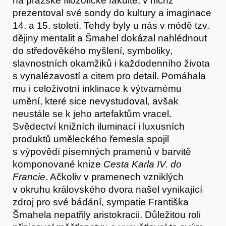
na pražské filozofické fakultě, v nichž
prezentoval své sondy do kultury a imaginace
14. a 15. století. Tehdy byly u nás v módě tzv.
dějiny mentalit a Šmahel dokázal nahlédnout
do středověkého myšlení, symboliky,
slavnostních okamžiků i každodenního života
s vynalézavostí a citem pro detail. Pomáhala
mu i celoživotní inklinace k výtvarnému
umění, které sice nevystudoval, avšak
neustále se k jeho artefaktům vracel.
Svědectví knižních iluminací i luxusních
produktů uměleckého řemesla spojil
s výpovědí písemných pramenů v barvitě
O nás
komponované knize
Cesta Karla IV. do
Francie
. Ačkoliv v pramenech vzniklých
v okruhu královského dvora našel vynikající
zdroj pro své bádání, sympatie Františka
Šmahela nepatřily aristokracii. Důležitou roli