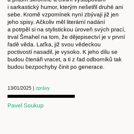
i sarkastický humor, kterým nešetřil druhé ani
sebe. Kromě vzpomínek nyní zbývají již jen
jeho spisy. Ačkoliv měl literární nadání
a potrpěl si na stylistickou úroveň svých prací,
trval Šmahel na tom, že dějepisectví je v první
řadě věda. Laťka, již svou vědeckou
poctivostí nasadil, je vysoko. K jeho dílu se
budou čtenáři vracet, a ti z řad odborníků tak
budou bezpochyby činit po generace.
13/01/2025
|
zprávy
Pavel Soukup