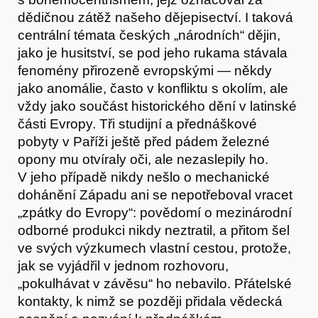
dědičnou zátěž našeho dějepisectví. I taková
centrální témata českých „národních“ dějin,
jako je husitství, se pod jeho rukama stávala
fenomény přirozeně evropskými — někdy
jako anomálie, často v konfliktu s okolím, ale
vždy jako součást historického dění v latinské
části Evropy. Tři studijní a přednáškové
pobyty v Paříži ještě před pádem železné
opony mu otvíraly oči, ale nezaslepily ho.
V jeho případě nikdy nešlo o mechanické
Kontakt
dohánění Západu ani se nepotřeboval vracet
„zpátky do Evropy“: povědomí o mezinárodní
odborné produkci nikdy neztratil, a přitom šel
ve svých výzkumech vlastní cestou, protože,
jak se vyjádřil v jednom rozhovoru,
„pokulhávat v závěsu“ ho nebavilo. Přátelské
kontakty, k nimž se později přidala vědecká