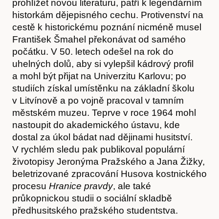
prohlížet novou literaturu, patří k legendárním
historkám dějepisného cechu. Protivenství na
cestě k historickému poznání nicméně musel
František Šmahel překonávat od samého
počátku. V 50. letech odešel na rok do
uhelných dolů, aby si vylepšil kádrový profil
a mohl být přijat na Univerzitu Karlovu; po
studiích získal umístěnku na základní školu
v Litvínově a po vojně pracoval v tamním
městském muzeu. Teprve v roce 1964 mohl
nastoupit do akademického ústavu, kde
dostal za úkol bádat nad dějinami husitství.
V rychlém sledu pak publikoval populární
životopisy Jeronýma Pražského a Jana Žižky,
beletrizované zpracování Husova kostnického
procesu
Hranice pravdy
, ale také
průkopnickou studii o sociální skladbě
předhusitského pražského studentstva.