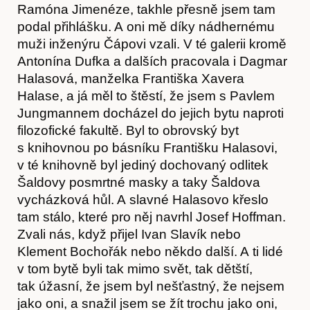
Ramóna Jimenéze, takhle přesně jsem tam
podal přihlášku. A oni mě díky nádhernému
muži inženýru Čápovi vzali. V té galerii kromě
Antonína Dufka a dalších pracovala i Dagmar
Halasová, manželka Františka Xavera
Halase, a já měl to štěstí, že jsem s Pavlem
Jungmannem docházel do jejich bytu naproti
filozofické fakultě. Byl to obrovský byt
s knihovnou po básníku Františku Halasovi,
v té knihovně byl jediný dochovaný odlitek
Šaldovy posmrtné masky a taky Šaldova
vycházková hůl. A slavné Halasovo křeslo
tam stálo, které pro něj navrhl Josef Hoffman.
Zvali nás, když přijel Ivan Slavík nebo
Klement Bochořák nebo někdo další. A ti lidé
v tom bytě byli tak mimo svět, tak dětští,
tak úžasní, že jsem byl nešťastný, že nejsem
jako oni, a snažil jsem se žít trochu jako oni,