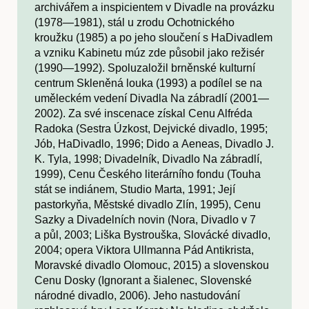
archivářem a inspicientem v Divadle na provázku
(1978—1981), stál u zrodu Ochotnického
kroužku (1985) a po jeho sloučení s HaDivadlem
a vzniku Kabinetu múz zde působil jako režisér
(1990—1992). Spoluzaložil brněnské kulturní
centrum Skleněná louka (1993) a podílel se na
uměleckém vedení Divadla Na zábradlí (2001—
2002). Za své inscenace získal Cenu Alfréda
Radoka (Sestra Úzkost, Dejvické divadlo, 1995;
Jób, HaDivadlo, 1996; Dido a Aeneas, Divadlo J.
K. Tyla, 1998; Divadelník, Divadlo Na zábradlí,
1999), Cenu Českého literárního fondu (Touha
stát se indiánem, Studio Marta, 1991; Její
pastorkyňa, Městské divadlo Zlín, 1995), Cenu
Sazky a Divadelních novin (Nora, Divadlo v 7
a půl, 2003; Liška Bystrouška, Slovácké divadlo,
2004; opera Viktora Ullmanna Pád Antikrista,
Moravské divadlo Olomouc, 2015) a slovenskou
Cenu Dosky (Ignorant a šialenec, Slovenské
národné divadlo, 2006). Jeho nastudování