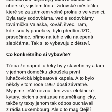
uherské, v jistém tónu i židovské městečko,
které se za zámkem volně prolnulo ve vesnici.
Byla tady sodovkárna, vedle sodovkárny
továrnička Valaška, kovář, švec. Tam,
kde jsou ty paneláky, bylo předtím JZD,
prasečinec, přímo na tuhle vilu nalepená
slepičárna. Tak si to vybavuju z dětství.
Co konkrétního si vybavíte?
Třeba že naproti u řeky byly stavebniny a tam
v jednom domečku zkoušela první
luhačovická bigbeatová kapela. A to bylo
někdy v tom roce 1967 dosti závratné.
My jsme ještě neznali ten zvuk elektrické
kytary, bicích a oni zase neuměli anglicky,
takže ty texty jenom tak odposlouchávali
z rádia Luxembourg. Ale o to magičtější