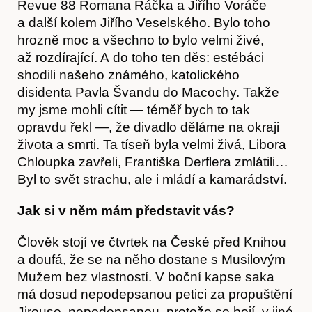
Revue 88 Romana Ráčka a Jiřího Voráče
a další kolem Jiřího Veselského. Bylo toho
hrozně moc a všechno to bylo velmi živé,
až rozdírající. A do toho ten děs: estébáci
shodili našeho známého, katolického
disidenta Pavla Švandu do Macochy. Takže
my jsme mohli cítit — téměř bych to tak
opravdu řekl —, že divadlo děláme na okraji
života a smrti. Ta tíseň byla velmi živá, Libora
Kontakt
Chloupka zavřeli, Františka Derflera zmlátili…
Byl to svět strachu, ale i mládí a kamarádství.
Jak si v něm mám představit vás?
Člověk stojí ve čtvrtek na České před Knihou
a doufá, že se na něho dostane s Musilovým
Mužem bez vlastností. V boční kapse saka
má dosud nepodepsanou petici za propuštění
Jirouse, nepodepsanou, protože se bojí, v jiné