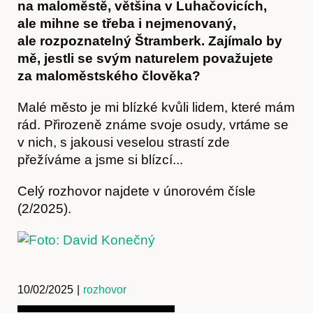
na maloměstě, většina v Luhačovicích,
ale mihne se třeba i nejmenovaný,
ale rozpoznatelný Štramberk. Zajímalo by
mě, jestli se svým naturelem považujete
za maloměstského člověka?
Malé město je mi blízké kvůli lidem, které mám
rád. Přirozeně známe svoje osudy, vrtáme se
v nich, s jakousi veselou strastí zde
přežíváme a jsme si blízcí...
Celý rozhovor najdete v únorovém čísle
(2/2025).
10/02/2025
|
rozhovor