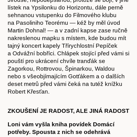
lístek na Ypsilonku do Horizontu, dále perně
sehnanou vstupenku do Filmového klubu
na Pasoliniho Teorému — kéž by měl úvod
Martin Dohnal! — a v zadní kapse zase ručně
nakreslenou mapku s místem, kde budou mít
tajný koncert kapely Třírychlostní Pepíček
a Odvážní bobříci. Chlápek stojící před vámi si
pouští pro ukrácení chvíle tranďák se
Zagorkou, Rottrovou, Špinarkou, Waldou
nebo s všeobjímajícím Gotťákem a o dalších
deset metrů před vámi čeká na tutéž knížku
Robert Křesťan.
ZKOUŠENÍ JE RADOST, ALE JINÁ RADOST
Loni vám vyšla kniha povídek Domácí
Předplatné
potřeby. Spousta z nich se odehrává