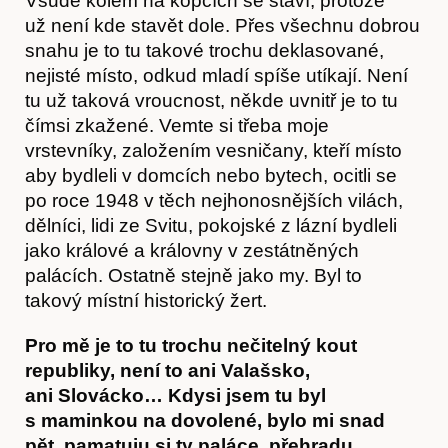
Všude kolem na kopcích se staví, protože
už není kde stavět dole. Přes všechnu dobrou
snahu je to tu takové trochu deklasované,
nejisté místo, odkud mladí spíše utíkají. Není
tu už taková vroucnost, někde uvnitř je to tu
čímsi zkažené. Vemte si třeba moje
vrstevníky, založením vesničany, kteří místo
aby bydleli v domcích nebo bytech, ocitli se
po roce 1948 v těch nejhonosnějších vilách,
dělníci, lidi ze Svitu, pokojské z lázní bydleli
Hostcast
jako králové a královny v zestátněných
palácích. Ostatně stejně jako my. Byl to
takový místní historický žert.
Pro mě je to tu trochu nečitelný kout
republiky, není to ani Valašsko,
ani Slovácko… Kdysi jsem tu byl
s maminkou na dovolené, bylo mi snad
pět, pamatuju si ty paláce, přehradu,