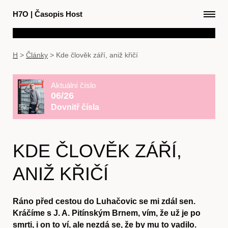
H7O
|
Časopis Host
H
>
Články
>
Kde člověk září, aniž křičí
Aktuální číslo
06/26
Dovnitř čísla
KDE ČLOVĚK ZÁŘÍ,
ANIŽ KŘIČÍ
Ráno před cestou do Luhačovic se mi zdál sen.
Kráčíme s J. A. Pitínským Brnem, vím, že už je po
smrti, i on to ví, ale nezdá se, že by mu to vadilo.