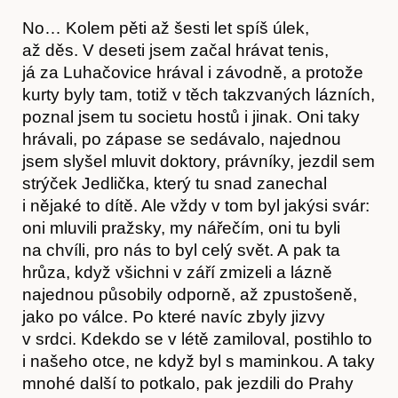
No… Kolem pěti až šesti let spíš úlek,
až děs. V deseti jsem začal hrávat tenis,
já za Luhačovice hrával i závodně, a protože
kurty byly tam, totiž v těch takzvaných lázních,
poznal jsem tu societu hostů i jinak. Oni taky
hrávali, po zápase se sedávalo, najednou
jsem slyšel mluvit doktory, právníky, jezdil sem
strýček Jedlička, který tu snad zanechal
i nějaké to dítě. Ale vždy v tom byl jakýsi svár:
oni mluvili pražsky, my nářečím, oni tu byli
na chvíli, pro nás to byl celý svět. A pak ta
hrůza, když všichni v září zmizeli a lázně
najednou působily odporně, až zpustošeně,
jako po válce. Po které navíc zbyly jizvy
v srdci. Kdekdo se v létě zamiloval, postihlo to
i našeho otce, ne když byl s maminkou. A taky
mnohé další to potkalo, pak jezdili do Prahy