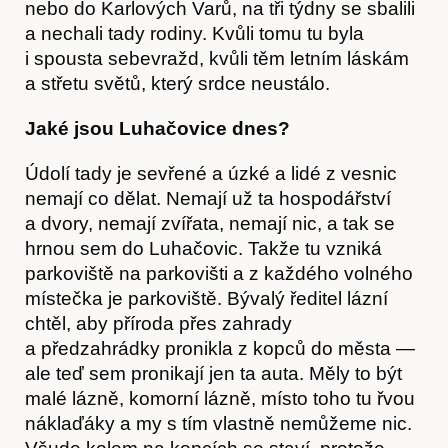
nebo do Karlových Varů, na tři týdny se sbalili
a nechali tady rodiny. Kvůli tomu tu byla
Časopis
i spousta sebevražd, kvůli těm letním láskám
a střetu světů, který srdce neustálo.
Jaké jsou Luhačovice dnes?
Údolí tady je sevřené a úzké a lidé z vesnic
nemají co dělat. Nemají už ta hospodářství
a dvory, nemají zvířata, nemají nic, a tak se
hrnou sem do Luhačovic. Takže tu vzniká
parkoviště na parkovišti a z každého volného
místečka je parkoviště. Bývalý ředitel lázní
chtěl, aby příroda přes zahrady
a předzahrádky pronikla z kopců do města —
ale teď sem pronikají jen ta auta. Měly to být
malé lázně, komorní lázně, místo toho tu řvou
náklaďáky a my s tím vlastně nemůžeme nic.