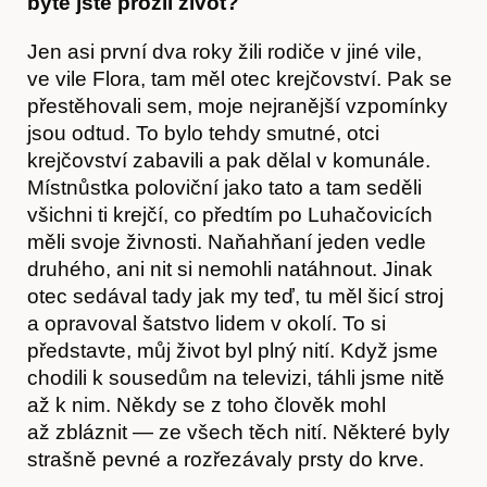
bytě jste prožil život?
Jen asi první dva roky žili rodiče v jiné vile,
ve vile Flora, tam měl otec krejčovství. Pak se
přestěhovali sem, moje nejranější vzpomínky
jsou odtud. To bylo tehdy smutné, otci
krejčovství zabavili a pak dělal v komunále.
Místnůstka poloviční jako tato a tam seděli
všichni ti krejčí, co předtím po Luhačovicích
měli svoje živnosti. Naňahňaní jeden vedle
druhého, ani nit si nemohli natáhnout. Jinak
otec sedával tady jak my teď, tu měl šicí stroj
a opravoval šatstvo lidem v okolí. To si
představte, můj život byl plný nití. Když jsme
chodili k sousedům na televizi, táhli jsme nitě
až k nim. Někdy se z toho člověk mohl
až zbláznit — ze všech těch nití. Některé byly
strašně pevné a rozřezávaly prsty do krve.