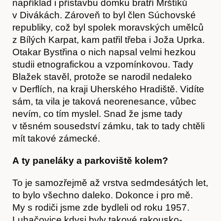
například i přístavbu domku bratří Mrštíků
v Divákách. Zároveň to byl člen Súchovské
republiky, což byl spolek moravských umělců
z Bílých Karpat, kam patřil třeba i Joža Uprka.
Otakar Bystřina o nich napsal velmi hezkou
studii etnografickou a vzpomínkovou. Tady
Blažek stavěl, protože se narodil nedaleko
v Derflích, na kraji Uherského Hradiště. Vidíte
sám, ta vila je taková neorenesance, vůbec
nevím, co tím myslel. Snad že jsme tady
v těsném sousedství zámku, tak to tady chtěli
mít takové zámecké.
A ty paneláky a parkoviště kolem?
To je samozřejmě až vrstva sedmdesátých let,
to bylo všechno daleko. Dokonce i pro mě.
My s rodiči jsme zde bydleli od roku 1957.
Luhačovice kdysi byly takové rakousko-