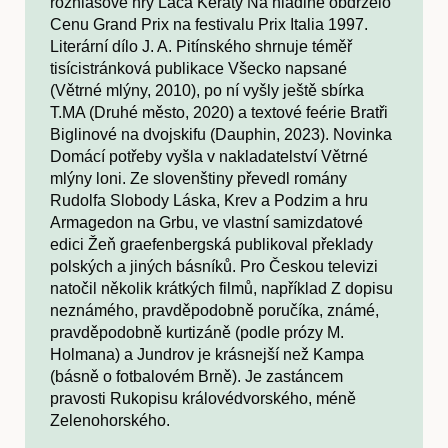
rozhlasové hry Laca Keraty Na hladine obdrželo
Cenu Grand Prix na festivalu Prix Italia 1997.
Literární dílo J. A. Pitínského shrnuje téměř
tisícistránková publikace Všecko napsané
(Větrné mlýny, 2010), po ní vyšly ještě sbírka
T.MA (Druhé město, 2020) a textové feérie Bratři
Biglinové na dvojskifu (Dauphin, 2023). Novinka
Domácí potřeby vyšla v nakladatelství Větrné
mlýny loni. Ze slovenštiny převedl romány
Rudolfa Slobody Láska, Krev a Podzim a hru
Armagedon na Grbu, ve vlastní samizdatové
edici Žeň graefenbergská publikoval překlady
polských a jiných básníků. Pro Českou televizi
natočil několik krátkých filmů, například Z dopisu
neznámého, pravděpodobně poručíka, známé,
pravděpodobně kurtizáně (podle prózy M.
Holmana) a Jundrov je krásnejší než Kampa
(básně o fotbalovém Brně). Je zastáncem
pravosti Rukopisu královédvorského, méně
Zelenohorského.