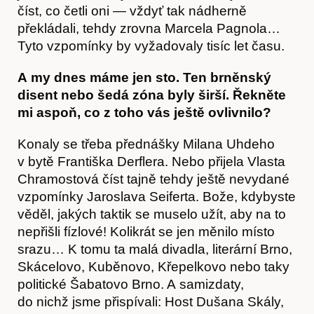
Obchod
číst, co četli oni — vždyť tak nádherně
překládali, tehdy zrovna Marcela Pagnola…
Tyto vzpomínky by vyžadovaly tisíc let času.
A my dnes máme jen sto. Ten brněnský
disent nebo šedá zóna byly širší. Řekněte
mi aspoň, co z toho vás ještě ovlivnilo?
Konaly se třeba přednášky Milana Uhdeho
v bytě Františka Derflera. Nebo přijela Vlasta
Chramostová číst tajně tehdy ještě nevydané
vzpomínky Jaroslava Seiferta. Bože, kdybyste
věděl, jakých taktik se muselo užít, aby na to
nepřišli fízlové! Kolikrát se jen měnilo místo
srazu… K tomu ta malá divadla, literární Brno,
Skácelovo, Kuběnovo, Křepelkovo nebo taky
politické Šabatovo Brno. A samizdaty,
do nichž jsme přispívali: Host Dušana Skály,