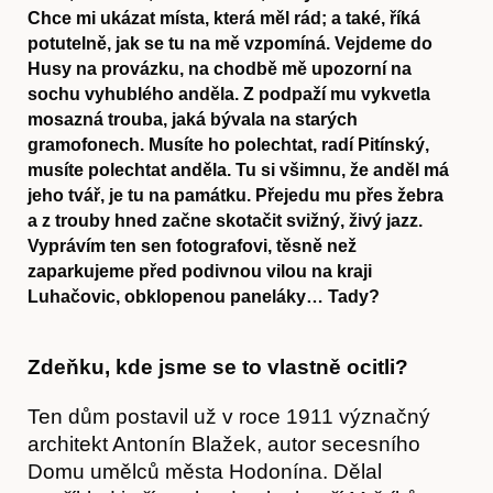
Chce mi ukázat místa, která měl rád; a také, říká
potutelně, jak se tu na mě vzpomíná. Vejdeme do
Husy na provázku, na chodbě mě upozorní na
sochu vyhublého anděla. Z podpaží mu vykvetla
mosazná trouba, jaká bývala na starých
gramofonech. Musíte ho polechtat, radí Pitínský,
musíte polechtat anděla. Tu si všimnu, že anděl má
jeho tvář, je tu na památku. Přejedu mu přes žebra
a z trouby hned začne skotačit svižný, živý jazz.
Vyprávím ten sen fotografovi, těsně než
zaparkujeme před podivnou vilou na kraji
Luhačovic, obklopenou paneláky… Tady?
Zdeňku, kde jsme se to vlastně ocitli?
Ten dům postavil už v roce 1911 význačný
architekt Antonín Blažek, autor secesního
Domu umělců města Hodonína. Dělal