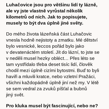
Luhačovice jsou pro většinu lidí ty lázně,
ale vy jste vlastně vyrůstal několik
kilometrů od nich. Jak to popisujete,
musely to být dva úplně jiné světy.
Do mého života lázeňská část Luhačovic
vnesla hodně nejistoty a zmatku. Mé dětství
bylo vesnické, leccos pořád bylo jako
v devatenáctém století. Jít do lázní, to jste se
v neděli musel hezky obléct… Přes léto se
tam vystřídalo třeba deset tisíc lidí, člověk
Články
chodil mezi úplně cizími bytostmi. Buď to byli
haviři a mluvili kratce, nebo vzletní Pražáci,
všichni každopádně úplně jiní než my. V létě
se sem vedral za zvuků píšťal a bubnů
jiný svět.
Pro kluka musel být fascinující, nebo ne?