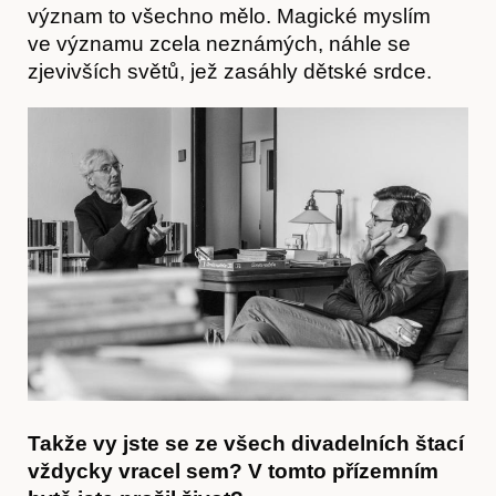
význam to všechno mělo. Magické myslím
ve významu zcela neznámých, náhle se
zjevivších světů, jež zasáhly dětské srdce.
Takže vy jste se ze všech divadelních štací
vždycky vracel sem? V tomto přízemním