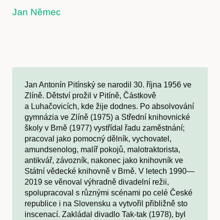
Jan Němec
Jan Antonín Pitínský se narodil 30. října 1956 ve
Zlíně. Dětství prožil v Pitíně, Částkově
a Luhačovicích, kde žije dodnes. Po absolvování
gymnázia ve Zlíně (1975) a Střední knihovnické
školy v Brně (1977) vystřídal řadu zaměstnání;
pracoval jako pomocný dělník, vychovatel,
amundsenolog, malíř pokojů, malotraktorista,
antikvář, závozník, nakonec jako knihovník ve
Státní vědecké knihovně v Brně. V letech 1990—
2019 se věnoval výhradně divadelní režii,
spolupracoval s různými scénami po celé České
republice i na Slovensku a vytvořil přibližně sto
inscenací. Zakládal divadlo Tak-tak (1978), byl