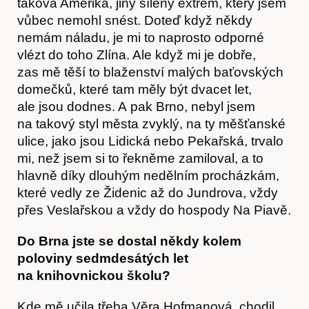
taková Amerika, jiný šílený extrém, který jsem
Akce
vůbec nemohl snést. Doteď když někdy
nemám náladu, je mi to naprosto odporné
vlézt do toho Zlína. Ale když mi je dobře,
zas mě těší to blaženství malých baťovských
domečků, které tam měly být dvacet let,
ale jsou dodnes. A pak Brno, nebyl jsem
na takový styl města zvyklý, na ty měšťanské
ulice, jako jsou Lidická nebo Pekařská, trvalo
mi, než jsem si to řekněme zamiloval, a to
hlavně díky dlouhým nedělním procházkám,
které vedly ze Židenic až do Jundrova, vždy
přes Veslařskou a vždy do hospody Na Piavě.
Do Brna jste se dostal někdy kolem
poloviny sedmdesátých let
na knihovnickou školu?
Kde mě učila třeba Věra Hofmanová, chodil