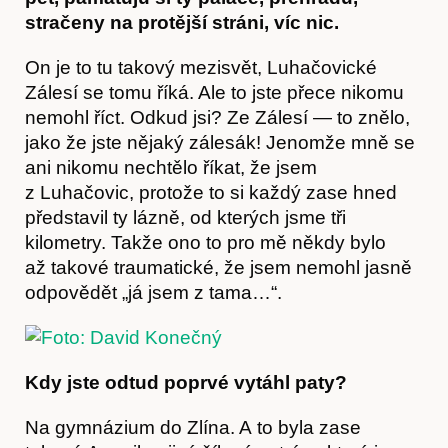
stračeny na protější stráni, víc nic.
On je to tu takový mezisvět, Luhačovické
Zálesí se tomu říká. Ale to jste přece nikomu
nemohl říct. Odkud jsi? Ze Zálesí — to znělo,
jako že jste nějaký zálesák! Jenomže mně se
ani nikomu nechtělo říkat, že jsem
z Luhačovic, protože to si každý zase hned
představil ty lázně, od kterých jsme tři
kilometry. Takže ono to pro mě někdy bylo
až takové traumatické, že jsem nemohl jasně
odpovědět „já jsem z tama…“.
Kdy jste odtud poprvé vytáhl paty?
Na gymnázium do Zlína. A to byla zase