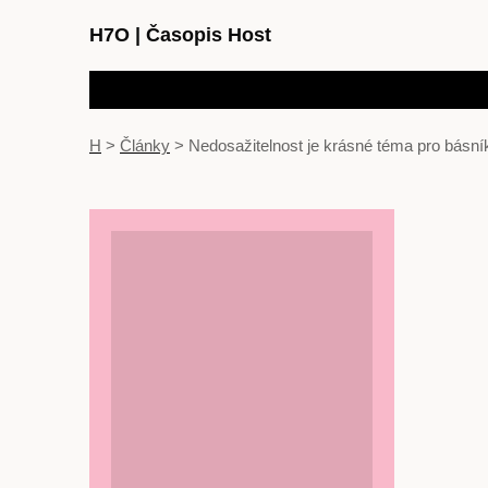
H7O
|
Časopis Host
H
>
Články
>
Nedosažitelnost je krásné téma pro básní