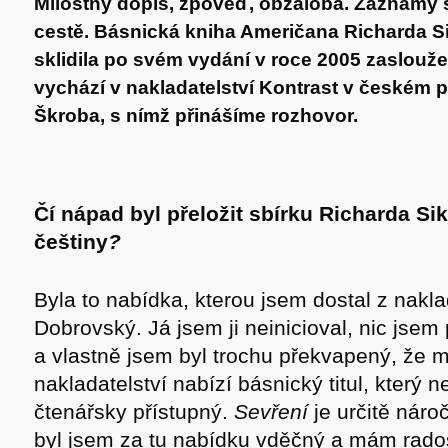
Milostný dopis, zpověď, obžaloba. Záznamy 
cestě. Básnická kniha Američana Richarda S
sklidila po svém vydání v roce 2005 zaslouž
vychází v nakladatelství Kontrast v českém 
Škroba, s nímž přinášíme rozhovor.
Čí nápad byl přeložit sbírku Richarda S
češtiny
?
Byla to nabídka, kterou jsem dostal z nakla
Dobrovský. Já jsem ji neinicioval, nic jsem 
a vlastně jsem byl trochu překvapený, že m
nakladatelství nabízí básnický titul, který 
čtenářsky přístupný.
Sevření
je určitě náro
byl jsem za tu nabídku vděčný a mám rados