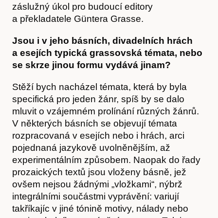
záslužný úkol pro budoucí editory
a překladatele Güntera Grasse.
Jsou i v jeho básních, divadelních hrách
a esejích typická grassovská témata, nebo
se skrze jinou formu vydává jinam?
Stěží bych nacházel témata, která by byla
specifická pro jeden žánr, spíš by se dalo
mluvit o vzájemném prolínání různých žánrů.
V některých básních se objevují témata
rozpracovaná v esejích nebo i hrách, arci
pojednaná jazykově uvolněnějším, až
experimentálním způsobem. Naopak do řady
prozaických textů jsou vloženy básně, jež
ovšem nejsou žádnými „vložkami“, nýbrž
integrálními součástmi vyprávění: variují
takříkajíc v jiné tónině motivy, nálady nebo
Akce