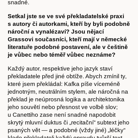
snadné.
O nás
Setkal jste se ve své překladatelské praxi
s autory či autorkami, kteří by byli podobně
nároční a vynalézaví? Jsou nějací
Grassovi současníci, kteří mají v německé
literatuře podobné postavení, ale v češtině
je vůbec nebo téměř vůbec neznáme?
Každý autor, respektive jeho jazyk staví
překladatele před jiné obtíže. Abych zmínil ty,
které jsem překládal: Kafka píše víceméně
jednotným, neutrálním stylem, ale náročná na
překlad je neúprosná logika a architektonika
jeho souvětí nebo přesnost ve volbě slov;
u Canettiho zase není snadné napodobit
skrytý mluvní duktus či „recitační“ subtext jeho
psaných vět — a podobné (vždy jiné) „léčky“
klade překladateli každý opravdu tvůrčí text.