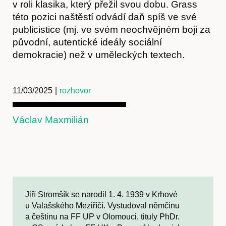
v roli klasika, který přežil svou dobu. Grass
této pozici naštěstí odvádí daň spíš ve své
publicistice (mj. ve svém neochvějném boji za
původní, autentické ideály sociální
demokracie) než v uměleckých textech.
Předplatné
11/03/2025
|
rozhovor
Václav Maxmilián
Jiří Stromšík se narodil 1. 4. 1939 v Krhové
u Valašského Meziříčí. Vystudoval němčinu
a češtinu na FF UP v Olomouci, tituly PhDr.