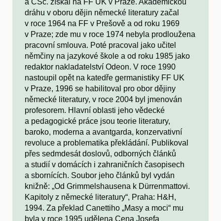
a CSc. získal na FF UK v Praze. Akademickou
dráhu v oboru dějin německé literatury začal
v roce 1964 na FF v Prešově a od roku 1969
v Praze; zde mu v roce 1974 nebyla prodloužena
pracovní smlouva. Poté pracoval jako učitel
němčiny na jazykové škole a od roku 1985 jako
redaktor nakladatelství Odeon. V roce 1990
nastoupil opět na katedře germanistiky FF UK
v Praze, 1996 se habilitoval pro obor dějiny
německé literatury, v roce 2004 byl jmenován
profesorem. Hlavní oblasti jeho vědecké
a pedagogické práce jsou teorie literatury,
baroko, moderna a avantgarda, konzervativní
revoluce a problematika překládání. Publikoval
přes sedmdesát doslovů, odborných článků
a studií v domácích i zahraničních časopisech
a sbornících. Soubor jeho článků byl vydán
knižně: „Od Grimmelshausena k Dürrenmattovi.
Kapitoly z německé literatury“, Praha: H&H,
1994. Za překlad Canettiho „Masy a moci“ mu
byla v roce 1995 udělena Cena Josefa