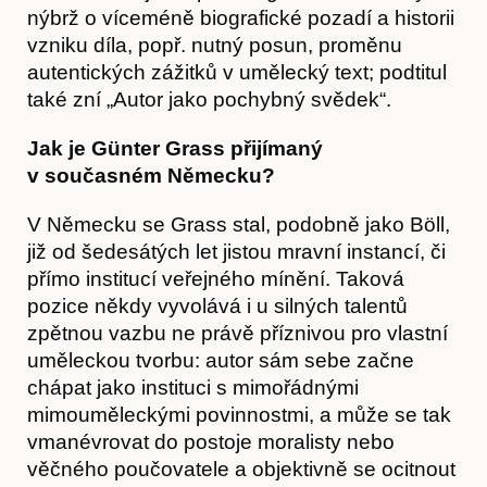
nýbrž o víceméně biografické pozadí a historii
vzniku díla, popř. nutný posun, proměnu
autentických zážitků v umělecký text; podtitul
také zní „Autor jako pochybný svědek“.
Kontakt
Jak je Günter Grass přijímaný
v současném Německu?
V Německu se Grass stal, podobně jako Böll,
již od šedesátých let jistou mravní instancí, či
přímo institucí veřejného mínění. Taková
pozice někdy vyvolává i u silných talentů
zpětnou vazbu ne právě příznivou pro vlastní
uměleckou tvorbu: autor sám sebe začne
chápat jako instituci s mimořádnými
mimouměleckými povinnostmi, a může se tak
vmanévrovat do postoje moralisty nebo
věčného poučovatele a objektivně se ocitnout