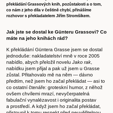
překládání Grassových knih, pozůstalosti a o tom,
co nám z jeho díla v češtině chybí, přinášíme
rozhovor s překladatelem Jiřím Stromšíkem.
Jak jste se dostal ke Günteru Grassovi? Co
máte na jeho knihách rád?
K překládání Güntera Grasse jsem se dostal
jednoduše: nakladatelství mně v roce 2005
nabídlo, abych přeložil novelu
Jako rak
,
nabídku jsem přijal a pak už jsem u Grasse
zůstal. Přitahovalo mě na něm — dávno
předtím, než jsem ho začal překládat — asi to
co ostatní čtenáře: groteskní humor, z něhož
ovšem chvílemi mrazí, nevyčerpatelná
fabulační vynalézavost i originalita postav
a prostředí. A když jsem ho začal překládat,
přistoupil k tomu respekt před neuvěřitelnou