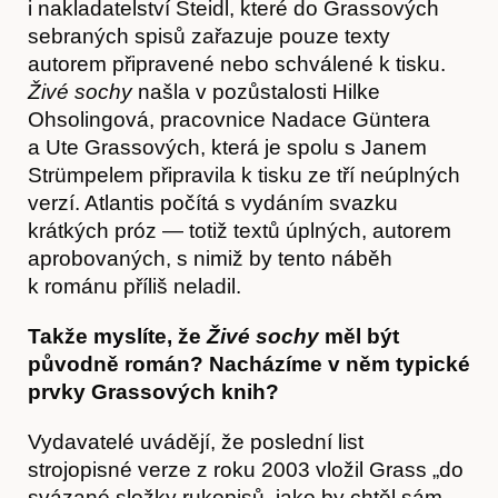
i nakladatelství Steidl, které do Grassových
sebraných spisů zařazuje pouze texty
autorem připravené nebo schválené k tisku.
Živé sochy
našla v pozůstalosti Hilke
Ohsolingová, pracovnice Nadace Güntera
a Ute Grassových, která je spolu s Janem
Strümpelem připravila k tisku ze tří neúplných
verzí. Atlantis počítá s vydáním svazku
krátkých próz — totiž textů úplných, autorem
aprobovaných, s nimiž by tento náběh
k románu příliš neladil.
Takže myslíte, že
Živé sochy
měl být
Články
původně román? Nacházíme v něm typické
prvky Grassových knih?
Vydavatelé uvádějí, že poslední list
strojopisné verze z roku 2003 vložil Grass „do
svázané složky rukopisů, jako by chtěl sám