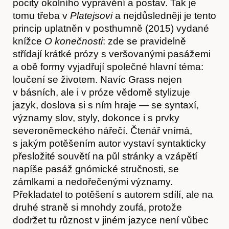
pocity okolního vyprávění a postav. Tak je
tomu třeba v
Platejsovi
a nejdůsledněji je tento
princip uplatněn v posthumně (2015) vydané
knížce
O konečnosti
: zde se pravidelně
střídají krátké prózy s veršovanými pasážemi
a obě formy vyjadřují společné hlavní téma:
loučení se životem. Navíc Grass nejen
v básních, ale i v próze vědomě stylizuje
jazyk, doslova si s ním hraje — se syntaxí,
významy slov, styly, dokonce i s prvky
severoněmeckého nářečí. Čtenář vnímá,
s jakým potěšením autor vystaví syntakticky
přesložité souvětí na půl stránky a vzápětí
napíše pasáž gnómické stručnosti, se
zámlkami a nedořečenými významy.
Překladatel to potěšení s autorem sdílí, ale na
druhé straně si mnohdy zoufá, protože
dodržet tu různost v jiném jazyce není vůbec