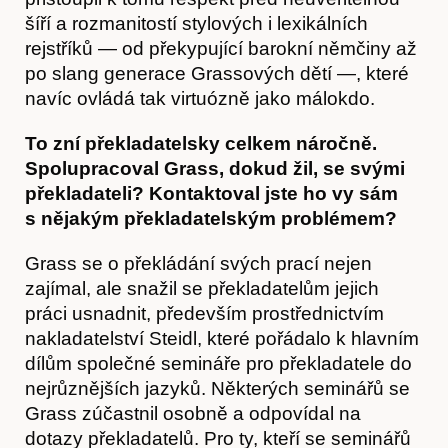
šíří a rozmanitostí stylových i lexikálních
rejstříků — od překypující barokní němčiny až
po slang generace Grassových dětí —, které
navíc ovládá tak virtuózně jako málokdo.
To zní překladatelsky celkem náročně.
Spolupracoval Grass, dokud žil, se svými
překladateli? Kontaktoval jste ho vy sám
s nějakým překladatelským problémem?
Grass se o překládání svých prací nejen
zajímal, ale snažil se překladatelům jejich
práci usnadnit, především prostřednictvím
nakladatelství Steidl, které pořádalo k hlavním
dílům společné semináře pro překladatele do
nejrůznějších jazyků. Některých seminářů se
Grass zúčastnil osobně a odpovídal na
dotazy překladatelů. Pro ty, kteří se seminářů