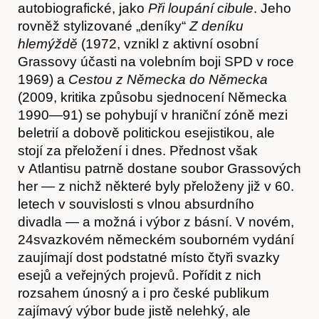
autobiografické, jako
Při loupání cibule
. Jeho
rovněž stylizované „deníky“
Z deníku
hlemýždě
(1972, vznikl z aktivní osobní
Grassovy účasti na volebním boji SPD v roce
1969) a
Cestou z Německa do Německa
(2009, kritika způsobu sjednocení Německa
1990—91) se pohybují v hraniční zóně mezi
beletrií a dobově politickou esejistikou, ale
stojí za přeložení i dnes. Přednost však
v Atlantisu patrně dostane soubor Grassových
her — z nichž některé byly přeloženy již v 60.
letech v souvislosti s vlnou absurdního
divadla — a možná i výbor z básní. V novém,
24svazkovém německém souborném vydání
zaujímají dost podstatné místo čtyři svazky
esejů a veřejných projevů. Pořídit z nich
Hostcast
rozsahem únosný a i pro české publikum
zajímavý výbor bude jistě nelehký, ale