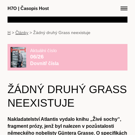
H7O
|
Časopis Host
H
>
Články
>
Žádný druhý Grass neexistuje
Aktuální číslo
06/26
Dovnitř čísla
ŽÁDNÝ DRUHÝ GRASS
NEEXISTUJE
Nakladatelství Atlantis vydalo knihu „Živé sochy“,
fragment prózy, jenž byl nalezen v pozůstalosti
německého nobelisty Güntera Grasse. O specifikách