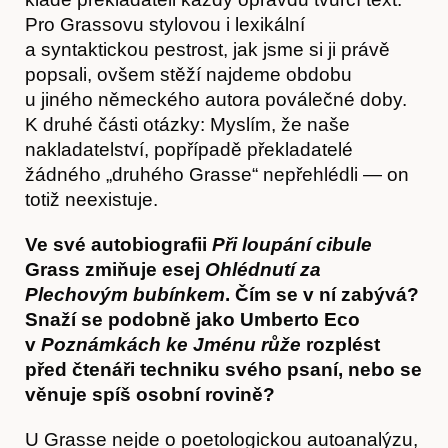
Pro Grassovu stylovou i lexikální
a syntaktickou pestrost, jak jsme si ji právě
Obchod
popsali, ovšem stěží najdeme obdobu
u jiného německého autora poválečné doby.
K druhé části otázky: Myslím, že naše
nakladatelství, popřípadě překladatelé
žádného „druhého Grasse“ nepřehlédli — on
totiž neexistuje.
Ve své autobiografii
Při loupání cibule
Grass zmiňuje esej
Ohlédnutí za
Plechovým bubínkem
. Čím se v ní zabývá?
Snaží se podobně jako Umberto Eco
v
Poznámkách ke Jménu růže
rozplést
před čtenáři techniku svého psaní, nebo se
věnuje spíš osobní rovině?
U Grasse nejde o poetologickou autoanalýzu,