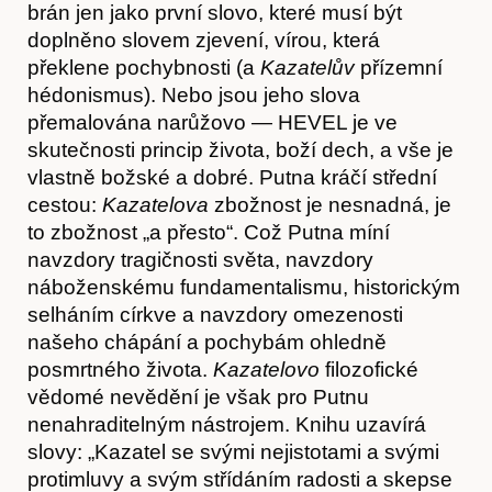
brán jen jako první slovo, které musí být
doplněno slovem zjevení, vírou, která
překlene pochybnosti (a
Kazatelův
přízemní
hédonismus). Nebo jsou jeho slova
přemalována narůžovo — HEVEL je ve
skutečnosti princip života, boží dech, a vše je
vlastně božské a dobré. Putna kráčí střední
cestou:
Kazatelova
zbožnost je nesnadná, je
to zbožnost „a přesto“. Což Putna míní
navzdory tragičnosti světa, navzdory
Předplatné
náboženskému fundamentalismu, historickým
selháním církve a navzdory omezenosti
našeho chápání a pochybám ohledně
posmrtného života.
Kazatelovo
filozofické
vědomé nevědění je však pro Putnu
nenahraditelným nástrojem. Knihu uzavírá
slovy: „Kazatel se svými nejistotami a svými
protimluvy a svým střídáním radosti a skepse