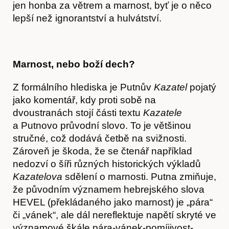
jen honba za větrem a marnost, byť je o něco
lepší než ignorantství a hulvátství.
O nás
Marnost, nebo boží dech?
Z formálního hlediska je Putnův
Kazatel
pojatý
jako komentář, kdy proti sobě na
dvoustranách stojí části textu
Kazatele
a Putnovo průvodní slovo. To je většinou
stručné, což dodává četbě na svižnosti.
Zároveň je škoda, že se čtenář například
nedozví o šíři různých historických výkladů
Kazatelova
sdělení o marnosti. Putna zmiňuje,
že původním významem hebrejského slova
HEVEL (překládaného jako marnost) je „pára“
či „vánek“, ale dál nereflektuje napětí skryté ve
významové škále pára-vánek-pomíjivost-