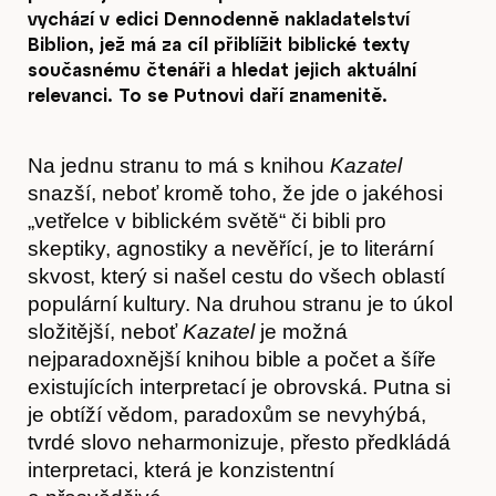
vychází v edici Dennodenně nakladatelství
Biblion, jež má za cíl přiblížit biblické texty
současnému čtenáři a hledat jejich aktuální
relevanci. To se Putnovi daří znamenitě.
Na jednu stranu to má s knihou
Kazatel
snazší, neboť kromě toho, že jde o jakéhosi
„vetřelce v biblickém světě“ či bibli pro
skeptiky, agnostiky a nevěřící, je to literární
skvost, který si našel cestu do všech oblastí
populární kultury. Na druhou stranu je to úkol
složitější, neboť
Kazatel
je možná
nejparadoxnější knihou bible a počet a šíře
existujících interpretací je obrovská. Putna si
je obtíží vědom, paradoxům se nevyhýbá,
tvrdé slovo neharmonizuje, přesto předkládá
interpretaci, která je konzistentní