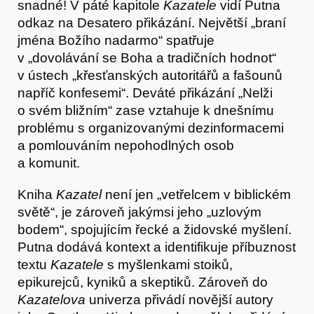
snadné! V páté kapitole
Kazatele
vidí Putna
odkaz na Desatero přikázání. Největší „braní
jména Božího nadarmo“ spatřuje
v „dovolávání se Boha a tradičních hodnot“
v ústech „křesťanských autoritářů a fašounů
napříč konfesemi“. Deváté přikázání „Nelži
o svém bližním“ zase vztahuje k dnešnímu
problému s organizovanými dezinformacemi
a pomlouváním nepohodlných osob
a komunit.
Kniha
Kazatel
není jen „vetřelcem v biblickém
světě“, je zároveň jakýmsi jeho „uzlovým
bodem“, spojujícím řecké a židovské myšlení.
Putna dodává kontext a identifikuje příbuznost
textu
Kazatele
s myšlenkami stoiků,
epikurejců, kyniků a skeptiků. Zároveň do
Časopis
Kazatelova
univerza přivádí novější autory