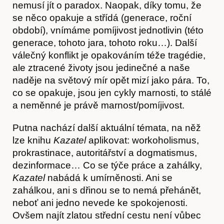
nemusí jít o paradox. Naopak, díky tomu, že
se něco opakuje a střídá (generace, roční
období), vnímáme pomíjivost jednotlivin (této
generace, tohoto jara, tohoto roku…). Další
válečný konflikt je opakováním téže tragédie,
ale ztracené životy jsou jedinečné a naše
naděje na světový mír opět mizí jako pára. To,
co se opakuje, jsou jen cykly marnosti, to stálé
a neměnné je právě marnost/pomíjivost.
Putna nachází další aktuální témata, na něž
lze knihu
Kazatel
aplikovat: workoholismus,
prokrastinace, autoritářství a dogmatismus,
dezinformace… Co se týče práce a zahálky,
Kazatel
nabádá k umírněnosti. Ani se
Články
zahálkou, ani s dřinou se to nemá přehánět,
neboť ani jedno nevede ke spokojenosti.
Ovšem najít zlatou střední cestu není vůbec