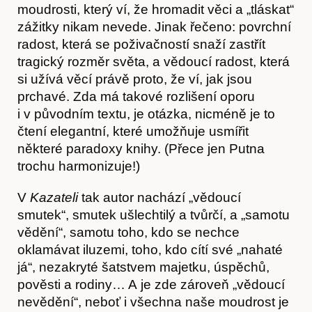
moudrosti, který ví, že hromadit věci a „tláskat“
zážitky nikam nevede. Jinak řečeno: povrchní
Akce
radost, která se poživačností snaží zastřít
tragický rozměr světa, a vědoucí radost, která
si užívá věcí právě proto, že ví, jak jsou
prchavé. Zda má takové rozlišení oporu
i v původním textu, je otázka, nicméně je to
čtení elegantní, které umožňuje usmířit
některé paradoxy knihy. (Přece jen Putna
trochu harmonizuje!)
V
Kazateli
tak autor nachází „vědoucí
smutek“, smutek ušlechtilý a tvůrčí, a „samotu
vědění“, samotu toho, kdo se nechce
oklamávat iluzemi, toho, kdo cítí své „nahaté
já“, nezakryté šatstvem majetku, úspěchů,
pověsti a rodiny… A je zde zároveň „vědoucí
nevědění“, neboť i všechna naše moudrost je