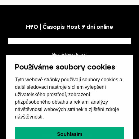
H7O | Časopis Host 7 dní online
Nejčastější dotazy
GDPR a podmínky soutěže
Používáme soubory cookies
Obchodní podmínky
Tyto webové stránky používají soubory cookies a
další sledovací nástroje s cílem vylepšení
uživatelského prostředí, zobrazení
přizpůsobeného obsahu a reklam, analýzy
návštěvnosti webových stránek a zjištění zdroje
Spolek přátel vydávání
časopisu HOST
návštěvnosti.
Beethovenova 25/4
657 42 Brno-střed
Souhlasím
objednavky@casopishost.cz