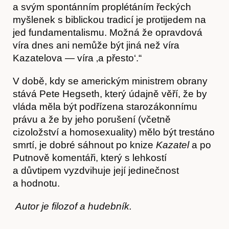
a svým spontánním proplétáním řeckých
myšlenek s biblickou tradicí je protijedem na
jed fundamentalismu. Možná že opravdová
víra dnes ani nemůže být jiná než víra
Kazatelova — víra ‚a přesto‘.“
V době, kdy se americkým ministrem obrany
stává Pete Hegseth, který údajně věří, že by
vláda měla být podřízena starozákonnímu
právu a že by jeho porušení (včetně
cizoložství a homosexuality) mělo být trestáno
smrtí, je dobré sáhnout po knize
Kazatel
a po
Putnově komentáři, který s lehkostí
a důvtipem vyzdvihuje její jedinečnost
a hodnotu.
Autor je filozof a hudebník.