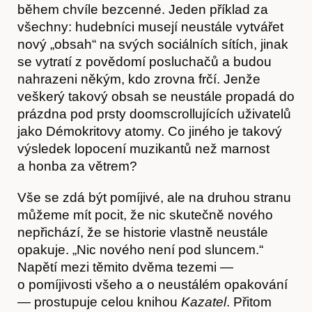
během chvíle bezcenné. Jeden příklad za
všechny: hudebníci musejí neustále vytvářet
nový „obsah“ na svých sociálních sítích, jinak
se vytratí z povědomí posluchačů a budou
nahrazeni někým, kdo zrovna frčí. Jenže
veškerý takový obsah se neustále propadá do
prázdna pod prsty doomscrollujících uživatelů
jako Démokritovy atomy. Co jiného je takový
výsledek lopocení muzikantů než marnost
a honba za větrem?
Vše se zdá být pomíjivé, ale na druhou stranu
můžeme mít pocit, že nic skutečně nového
nepřichází, že se historie vlastně neustále
opakuje. „Nic nového není pod sluncem.“
Napětí mezi těmito dvěma tezemi —
o pomíjivosti všeho a o neustálém opakování
— prostupuje celou knihou
Kazatel
. Přitom