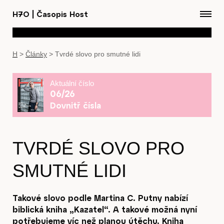
H7O
|
Časopis Host
H
>
Články
>
Tvrdé slovo pro smutné lidi
Aktuální číslo
06/26
Dovnitř čísla
TVRDÉ SLOVO PRO
SMUTNÉ LIDI
Takové slovo podle Martina C. Putny nabízí
biblická kniha „Kazatel“. A takové možná nyní
potřebujeme víc než planou útěchu. Kniha