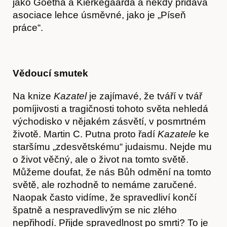
jako Goetha a Kierkegaarda a někdy přidává
asociace lehce úsměvné, jako je „Píseň
práce“.
Vědoucí smutek
Na knize
Kazatel
je zajímavé, že tváří v tvář
pomíjivosti a tragičnosti tohoto světa nehledá
východisko v nějakém zásvětí, v posmrtném
životě. Martin C. Putna proto řadí
Kazatele
ke
staršímu „zdesvětskému“ judaismu. Nejde mu
o život věčný, ale o život na tomto světě.
Můžeme doufat, že nás Bůh odmění na tomto
světě, ale rozhodně to nemáme zaručené.
Naopak často vidíme, že spravedliví končí
špatně a nespravedlivým se nic zlého
nepřihodí. Přijde spravedlnost po smrti? To je