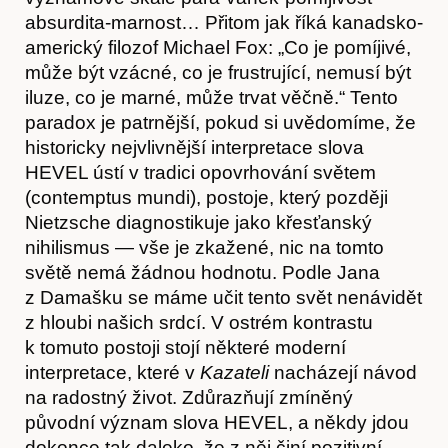
absurdita-marnost… Přitom jak říká kanadsko-
americký filozof Michael Fox: „Co je pomíjivé,
může být vzácné, co je frustrující, nemusí být
iluze, co je marné, může trvat věčně.“ Tento
paradox je patrnější, pokud si uvědomíme, že
historicky nejvlivnější interpretace slova
Obchod
HEVEL ústí v tradici opovrhování světem
(contemptus mundi), postoje, který později
Nietzsche diagnostikuje jako křesťanský
nihilismus — vše je zkažené, nic na tomto
světě nemá žádnou hodnotu. Podle Jana
z Damašku se máme učit tento svět nenávidět
z hloubi našich srdcí. V ostrém kontrastu
k tomuto postoji stojí některé moderní
interpretace, které v
Kazateli
nacházejí návod
na radostný život. Zdůrazňují zmíněný
původní význam slova HEVEL, a někdy jdou
dokonce tak daleko, že z něj činí pozitivní