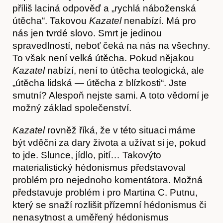
Hostcast
příliš laciná odpověď a „rychlá náboženská
útěcha“. Takovou
Kazatel
nenabízí. Má pro
nás jen tvrdé slovo. Smrt je jedinou
spravedlností, neboť čeká na nás na všechny.
To však není velká útěcha. Pokud nějakou
Kazatel
nabízí, není to útěcha teologická, ale
„útěcha lidská — útěcha z blízkosti“. Jste
smutní? Alespoň nejste sami. A toto vědomí je
možný základ společenství.
Kazatel
rovněž říká, že v této situaci máme
být vděčni za dary života a užívat si je, pokud
to jde. Slunce, jídlo, pití… Takovýto
materialistický hédonismus představoval
problém pro nejednoho komentátora. Možná
představuje problém i pro Martina C. Putnu,
který se snaží rozlišit přízemní hédonismus či
nenasytnost a uměřený hédonismus