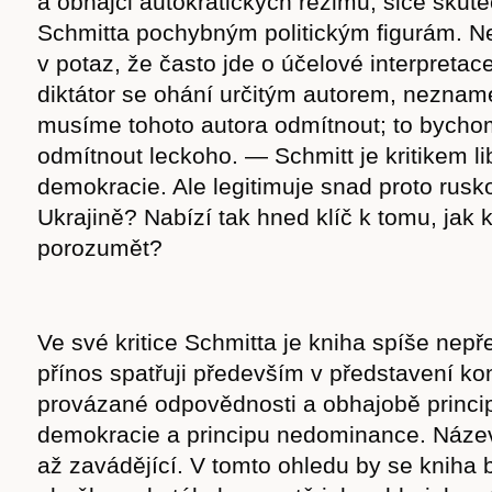
a obhájci autokratických režimů, sice skute
Schmitta pochybným politickým figurám. N
v potaz, že často jde o účelové interpretac
diktátor se ohání určitým autorem, neznam
musíme tohoto autora odmítnout; to bycho
odmítnout leckoho. — Schmitt je kritikem li
demokracie. Ale legitimuje snad proto rusk
Ukrajině? Nabízí tak hned klíč k tomu, jak k
porozumět?
Ve své kritice Schmitta je kniha spíše nepř
přínos spatřuji především v představení ko
provázané odpovědnosti a obhajobě principů
demokracie a principu nedominance. Název
až zavádějící. V tomto ohledu by se kniha 