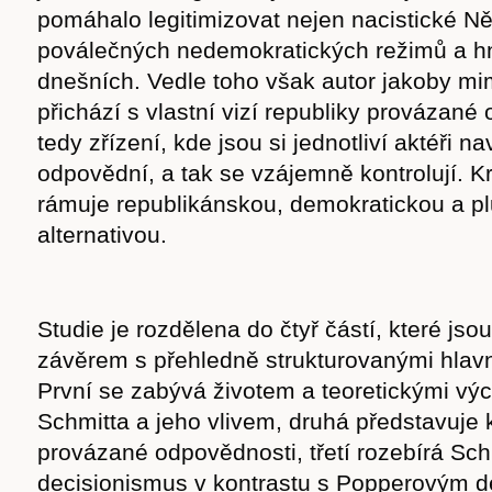
pomáhalo legitimizovat nejen nacistické Ně
poválečných nedemokratických režimů a hn
dnešních. Vedle toho však autor jakoby 
přichází s vlastní vizí republiky provázané
tedy zřízení, kde jsou si jednotliví aktéři n
odpovědní, a tak se vzájemně kontrolují. Kr
rámuje republikánskou, demokratickou a plu
alternativou.
Studie je rozdělena do čtyř částí, které jso
závěrem s přehledně strukturovanými hlav
První se zabývá životem a teoretickými vý
Schmitta a jeho vlivem, druhá představuje 
provázané odpovědnosti, třetí rozebírá Sch
decisionismus v kontrastu s Popperovým 