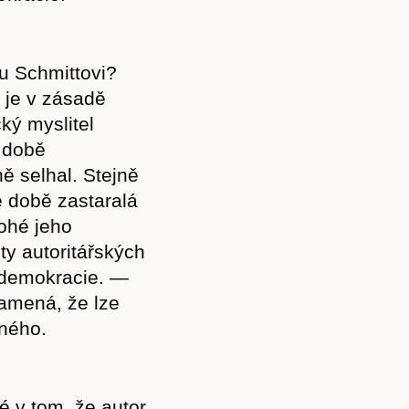
lu Schmittovi?
 je v zásadě
ký myslitel
 době
ě selhal. Stejně
é době zastaralá
nohé jeho
ty autoritářských
í demokracie. —
amená, že lze
Předplatné
čného.
é v tom, že autor