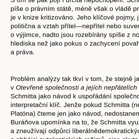
píše o právním státě, méně však o vládě prá
je v knize kritizováno. Jeho klíčové pojmy, 
politična a vztah přítel—nepřítel nebo suve
o výjimce, nadto jsou rozebírány spíše z n
hlediska než jako pokus o zachycení povahy
a práva.
Problém analýzy tak tkví v tom, že stejně 
v
Otevřené společnosti a jejích nepřátelích
Schmitta jako návod k uspořádání společno
interpretační klíč. Jenže pokud Schmitta (n
Platóna) čteme jen jako návod, nedostane
Buráňova upomínka na to, že Schmitta využ
a zneužívají odpůrci liberálnědemokratický