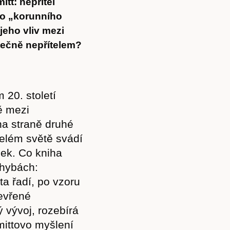
tt: nepřítel
to „korunního
 jeho vliv mezi
tečně nepřítelem?
20. století
ě mezi
na straně druhé
celém světě svádí
ek. Co kniha
chybách:
ta řadí, po vzoru
evřené
 vývoj, rozebírá
mittovo myšlení