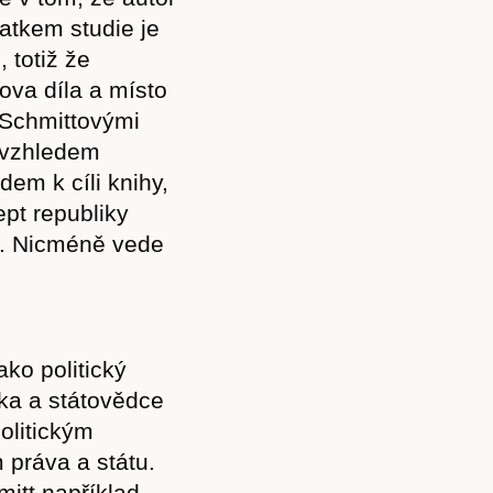
Akce
tatkem studie je
 totiž že
ova díla a místo
 Schmittovými
i vzhledem
Kontakt
dem k cíli knihy,
ept republiky
ý. Nicméně vede
ko politický
ika a státovědce
olitickým
m práva a státu.
mitt například