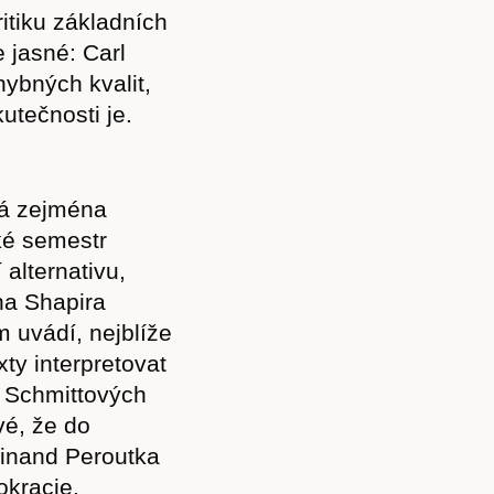
ritiku základních
 jasné: Carl
hybných kvalit,
kutečnosti je.
rá zejména
ké semestr
 alternativu,
na Shapira
m uvádí, nejblíže
xty interpretovat
h Schmittových
vé, že do
dinand Peroutka
kracie.