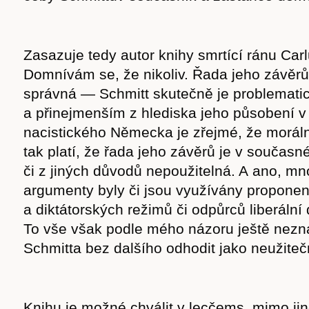
Zasazuje tedy autor knihy smrtící ránu Car
Domnívám se, že nikoliv. Řada jeho závěrů
správná — Schmitt skutečně je problematic
a přinejmenším z hlediska jeho působení v
nacistického Německa je zřejmé, že moráln
tak platí, že řada jeho závěrů je v současn
či z jiných důvodů nepoužitelná. A ano, m
argumenty byly či jsou využívány proponen
a diktátorských režimů či odpůrců liberáln
To vše však podle mého názoru ještě nezn
Časopis
Schmitta bez dalšího odhodit jako neužite
Knihu je možné chválit v lecčems, mimo jin