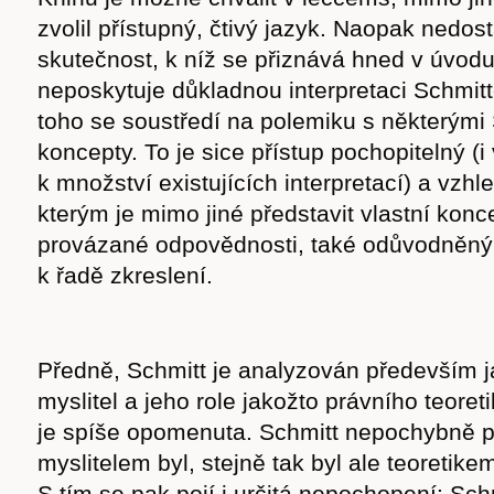
cast
zvolil přístupný, čtivý jazyk. Naopak nedos
skutečnost, k níž se přiznává hned v úvodu,
neposkytuje důkladnou interpretaci Schmitt
toho se soustředí na polemiku s některými
koncepty. To je sice přístup pochopitelný (
Obchod
k množství existujících interpretací) a vzhle
kterým je mimo jiné představit vlastní konc
provázané odpovědnosti, také odůvodněn
k řadě zkreslení.
Předně, Schmitt je analyzován především ja
myslitel a jeho role jakožto právního teoret
je spíše opomenuta. Schmitt nepochybně p
myslitelem byl, stejně tak byl ale teoretike
S tím se pak pojí i určitá nepochopení: Sch