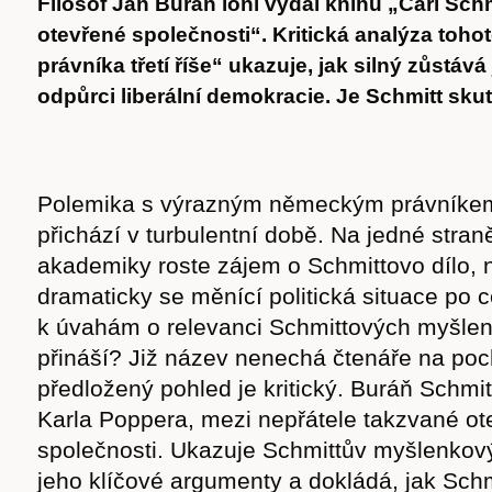
Filosof Jan Buráň loni vydal knihu „Carl Schmi
otevřené společnosti“. Kritická analýza toho
právníka třetí říše“ ukazuje, jak silný zůstává
odpůrci liberální demokracie. Je Schmitt sku
Polemika s výrazným německým právníkem 
přichází v turbulentní době. Na jedné stran
akademiky roste zájem o Schmittovo dílo, 
dramaticky se měnící politická situace po 
k úvahám o relevanci Schmittových myšlen
přináší? Již název nenechá čtenáře na po
předložený pohled je kritický. Buráň Schmit
Karla Poppera, mezi nepřátele takzvané ot
společnosti. Ukazuje Schmittův myšlenkový
jeho klíčové argumenty a dokládá, jak Sch