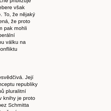
čně přibližuje
ebere však
e. To, že nějaký
ená, že proto
m pak mohli
berální
ou válku na
onfliktu
esvědčivá. Její
nceptu republiky
 pluralitní
 knihy je proto
bez Schmitta