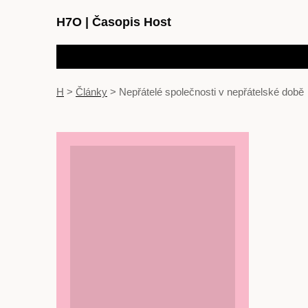
H7O
|
Časopis Host
H
>
Články
>
Nepřátelé společnosti v nepřátelské době