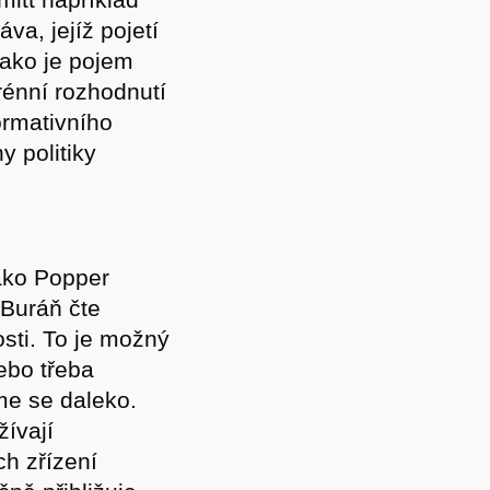
va, jejíž pojetí
jako je pojem
rénní rozhodnutí
ormativního
 politiky
jako Popper
Buráň čte
sti. To je možný
ebo třeba
me se daleko.
ívají
ch zřízení