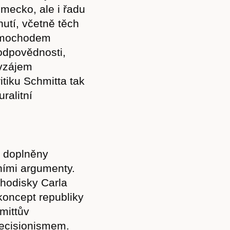
mecko, ale i řadu
utí, včetně těch
mimochodem
 odpovědnosti,
avzájem
itiku Schmitta tak
ralitní
u doplněny
ními argumenty.
chodisky Carla
koncept republiky
mittův
decisionismem.