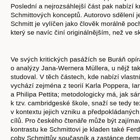
Poslední a nejrozsáhlejší část pak nabízí k
Schmittových konceptů. Autorovo sdělení je
Schmitt je vylíčen jako člověk morálně poc
který se navíc činí originálnějším, než ve s
Ve svých kritických pasážích se Buráň opí
o analýzy Jana-Wernera Müllera, u nějž ta
studoval. V těch částech, kde nabízí vlastní
vychází zejména z teorií Karla Poppera, Ia
a Philipa Pettita; metodologicky má, jak sá
k tzv. cambridgeské škole, snaží se tedy te
v kontextu jejich vzniku a předpokládanýc
cílů. Pro českého čtenáře může být zajíma
kontrastu ke Schmittovi je kladen také Fer
coby Schmittův současník a zastánce demo