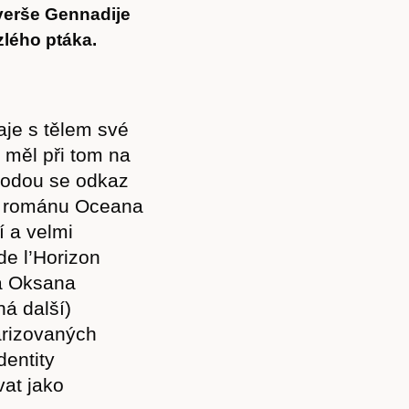
 verše Gennadije
zlého ptáka.
aje s tělem své
a měl při tom na
hodou se odkaz
 v románu Oceana
 a velmi
e l’Horizon
ka Oksana
há další)
arizovaných
dentity
vat jako