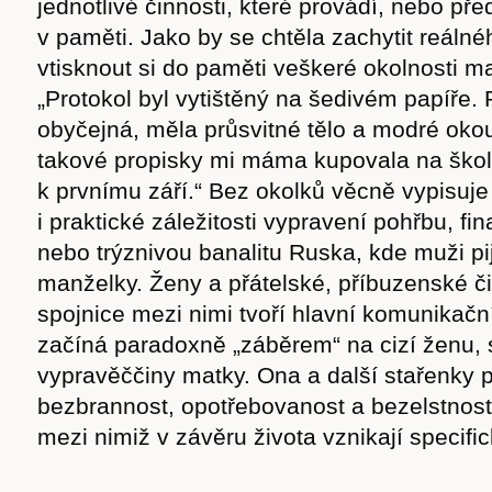
jednotlivé činnosti, které provádí, nebo před
v paměti. Jako by se chtěla zachytit reálné
vtisknout si do paměti veškeré okolnosti ma
„Protokol byl vytištěný na šedivém papíře. 
obyčejná, měla průsvitné tělo a modré oko
takové propisky mi máma kupovala na škol
k prvnímu září.“ Bez okolků věcně vypisuje 
i praktické záležitosti vypravení pohřbu, fi
nebo trýznivou banalitu Ruska, kde muži pij
manželky. Ženy a přátelské, příbuzenské č
spojnice mezi nimi tvoří hlavní komunikační
začíná paradoxně „záběrem“ na cizí ženu,
vypravěččiny matky. Ona a další stařenky p
bezbrannost, opotřebovanost a bezelstnost
mezi nimiž v závěru života vznikají specific