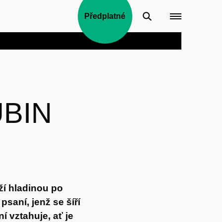
Předplatné
UBIN
ží hladinou po
saní, jenž se šíří
í vztahuje, ať je