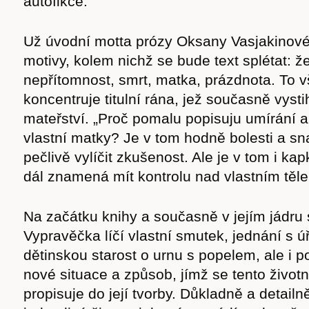
autofikce.
Už úvodní motta prózy Oksany Vasjakinové 
motivy, kolem nichž se bude text splétat: ž
nepřítomnost, smrt, matka, prázdnota. To 
koncentruje titulní rána, jež současně vyst
mateřství. „Proč pomalu popisuju umírání a
vlastní matky? Je v tom hodně bolesti a sn
pečlivě vylíčit zkušenost. Ale je v tom i kapk
dál znamená mít kontrolu nad vlastním těl
Na začátku knihy a současně v jejím jádru s
Vypravěčka líčí vlastní smutek, jednání s ú
dětinskou starost o urnu s popelem, ale i 
nové situace a způsob, jímž se tento život
propisuje do její tvorby. Důkladně a detailn