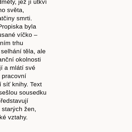
měty, jež jí utkví
ho světa,
tčiny smrti.
Propiska byla
usané víčko –
ním trhu
selhání těla, ale
nanční okolnosti
í a mlátí své
i pracovní
 síť knihy. Text
 sešlou sousedku
ředstavují
 starých žen,
ké vztahy.