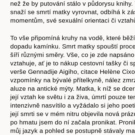
než že by putování stálo v půdorysu knihy
snaží se smrtí matky vyrovnat, odbíhá k z
momentům, své sexuální orientaci či vzta
To vše připomíná kruhy na vodě, které běží
dopadu kamínku. Smrt matky spouští proce
šíří různými směry. Vše, co je zde napsáno,
vztahuje, ať je to nákup cestovní tašky či 
verše Gennadije Aigiho, citace Helène Cix
vzpomínky na bývalé přítelkyně, nález zmrz
aluze na antické mýty. Matka, k níž se dcer
její vztah ke světu i za živa, úmrtí pouze te
intenzivně nasvítilo a vyžádalo si jeho poet
její smrti se v mém nitru objevila nová prá
po hmatu jsem do ní začala pronikat. Proni
můj jazyk a pohled se postupně stávaly mat