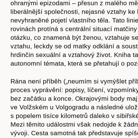
ohranými epizodami – přesun z malého mě
cast
liberálnější společnosti, nejasné vztahy k
nevyhraněné pojetí vlastního těla. Tato lin
rovinách protíná s centrální situací matčiny
otázku, co znamená být ženou, vztahuje se 
Obchod
vztahu, leckdy se od matky odklání a soust
hrdinčin sexuální a vztahový život. Kniha 
autonomní témata, která se přetahují o poz
Rána není příběh („neumím si vymýšlet pří
proces vyprávění: popisy, líčení, vzpomínky
bez začátku a konce. Okrajovými body mají
ve Volžském u Volgogradu a následné ulož
s popelem tisíce kilometrů daleko v sibiřsk
Mezi těmito událostmi však nedojde k žád
vývoji. Cesta samotná tak představuje spí