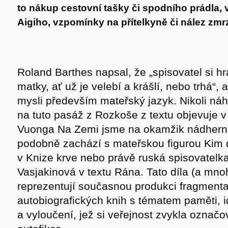
to nákup cestovní tašky či spodního prádla,
Aigiho, vzpomínky na přítelkyně či nález zmr
Roland Barthes napsal, že „spisovatel si hr
matky, ať už je velebí a krášlí, nebo trhá“, 
mysli především mateřský jazyk. Nikoli ná
na tuto pasáž z Rozkoše z textu objevuje
Vuonga Na Zemi jsme na okamžik nádherní
podobně zachází s mateřskou figurou Kim d
v Knize krve nebo právě ruská spisovatel
Vasjakinová v textu Rána. Tato díla (a mno
reprezentují současnou produkci fragment
autobiografických knih s tématem paměti, i
a vyloučení, jež si veřejnost zvykla označo