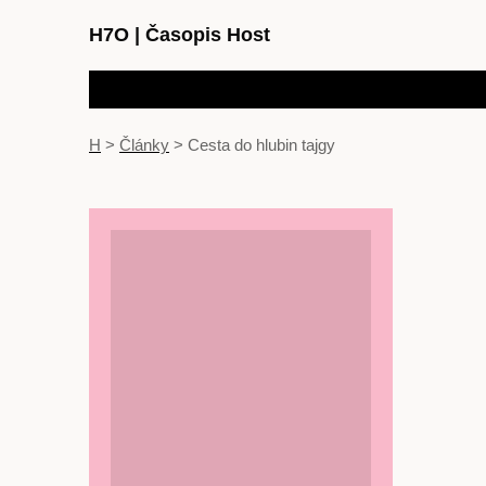
H7O
|
Časopis Host
H
>
Články
>
Cesta do hlubin tajgy