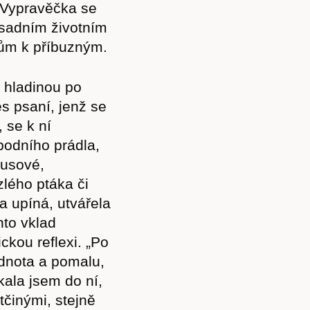
. Vypravěčka se
ásadním životním
hům k příbuzným.
 hladinou po
s psaní, jenž se
 se k ní
spodního prádla,
ousové,
lého ptáka či
a upíná, utvářela
nto vklad
ickou reflexi. „Po
zdnota a pomalu,
kala jsem do ní,
činými, stejně