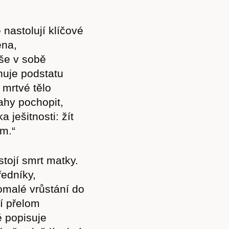
nastolují klíčové
ena,
vše v sobě
ihuje podstatu
 mrtvé tělo
ahy pochopit,
a ješitnosti: žít
em.“
tojí smrt matky.
ředníky,
pomalé vrůstání do
ní přelom
ě popisuje