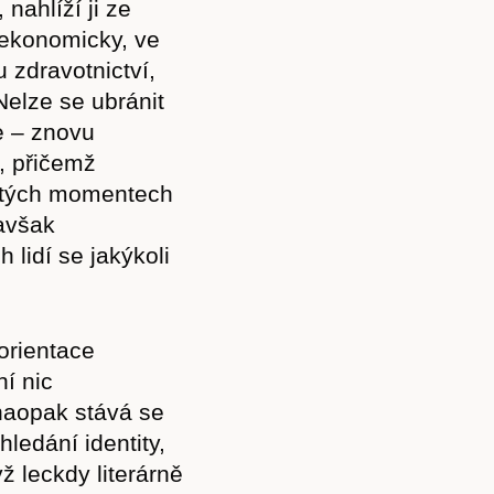
nahlíží ji ze
 ekonomicky, ve
 zdravotnictví,
 Nelze se ubránit
e – znovu
ž, přičemž
čitých momentech
avšak
h lidí se jakýkoli
orientace
Předplatné
í nic
naopak stává se
ledání identity,
ž leckdy literárně