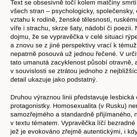
Text se obsesivně točí kolem matčiny smrti, 
všech stran – psychologicky, společensky,
vztahu k rodině, ženské tělesnosti, ruskému
víře i strachu, skrze šaty, nádobí či poezii.
dojmu, že se vypravěčka v celé situaci rýp
a znovu se z jiné perspektivy vrací k tému
nepatrně posouvá už jednou řečené. V ur
tato umanutá zacyklenost působí otravně, 
v souvislosti se ztrátou jednoho z nejbližšíc
detail ukazuje jako podstatný.
Druhou výraznou linii představuje lesbická 
Časopis
protagonistky. Homosexualita (v Rusku) nen
samozřejmého a standardně přijímaného, 
v textu tématem. Vypravěčka líčí bezradné h
jež je evokováno zřejmě autentickými, i kdy