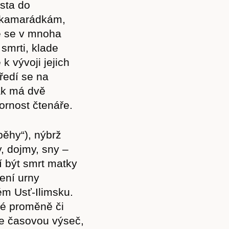
sta do
Akce
e kamarádkám,
ie se v mnoha
 smrti, klade
k vývoji jejich
Kontakt
ředí se na
tak má dvě
ornost čtenáře.
běhy“), nýbrž
, dojmy, sny –
 být smrt matky
ení urny
ém Usť-Ilimsku.
né proměně či
še časovou výseč,