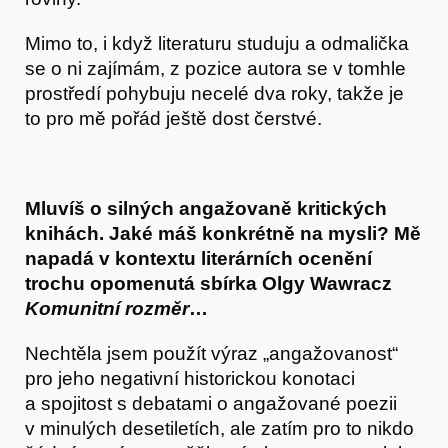
Mimo to, i když literaturu studuju a odmalička
se o ni zajímám, z pozice autora se v tomhle
prostředí pohybuju necelé dva roky, takže je
to pro mě pořád ještě dost čerstvé.
Mluvíš o silných angažovaně kritických
knihách. Jaké máš konkrétně na mysli? Mě
napadá v kontextu literárních ocenění
trochu opomenutá sbírka Olgy Wawracz
Komunitní rozměr
…
Nechtěla jsem použít výraz „angažovanost“
pro jeho negativní historickou konotaci
a spojitost s debatami o angažované poezii
v minulých desetiletích, ale zatím pro to nikdo