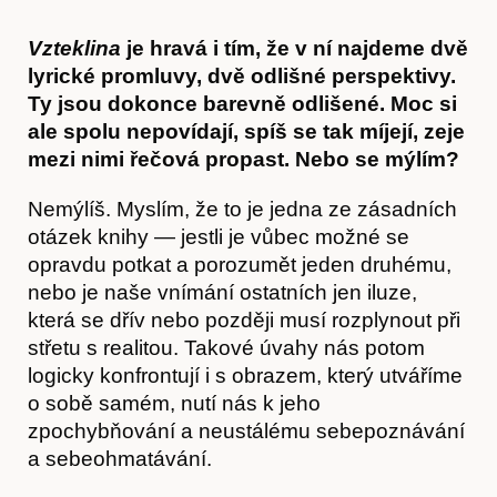
Vzteklina
je hravá i tím, že v ní najdeme dvě
lyrické promluvy, dvě odlišné perspektivy.
Ty jsou dokonce barevně odlišené. Moc si
ale spolu nepovídají, spíš se tak míjejí, zeje
mezi nimi řečová propast. Nebo se mýlím?
Nemýlíš. Myslím, že to je jedna ze zásadních
otázek knihy — jestli je vůbec možné se
opravdu potkat a porozumět jeden druhému,
nebo je naše vnímání ostatních jen iluze,
která se dřív nebo později musí rozplynout při
střetu s realitou. Takové úvahy nás potom
logicky konfrontují i s obrazem, který utváříme
Hostcast
o sobě samém, nutí nás k jeho
zpochybňování a neustálému sebepoznávání
a sebeohmatávání.