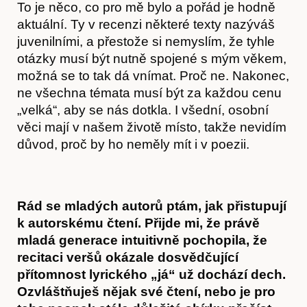
To je něco, co pro mě bylo a pořád je hodně
aktuální. Ty v recenzi některé texty nazýváš
juvenilními, a přestože si nemyslím, že tyhle
otázky musí být nutně spojené s mým věkem,
možná se to tak dá vnímat. Proč ne. Nakonec,
ne všechna témata musí být za každou cenu
„velká“, aby se nás dotkla. I všední, osobní
věci mají v našem životě místo, takže nevidím
důvod, proč by ho neměly mít i v poezii.
Rád se mladých autorů ptám, jak přistupují
k autorskému čtení. Přijde mi, že právě
mladá generace intuitivně pochopila, že
recitaci veršů okázale dosvědčující
přítomnost lyrického „já“ už dochází dech.
Ozvláštňuješ nějak své čtení, nebo je pro
Akce