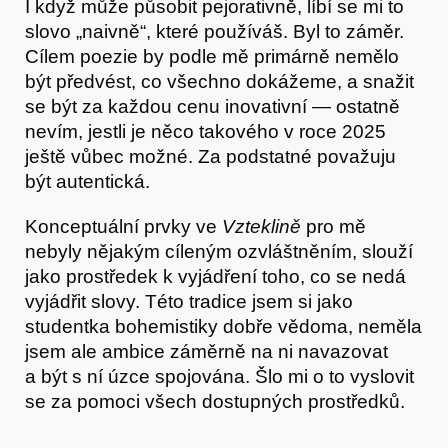
I když může působit pejorativně, líbí se mi to
slovo „naivně“, které používáš. Byl to záměr.
Cílem poezie by podle mě primárně nemělo
být předvést, co všechno dokážeme, a snažit
se být za každou cenu inovativní — ostatně
nevím, jestli je něco takového v roce 2025
ještě vůbec možné. Za podstatné považuju
být autentická.
Konceptuální prvky ve
Vzteklině
pro mě
Časopis
nebyly nějakým cíleným ozvláštněním, slouží
jako prostředek k vyjádření toho, co se nedá
vyjádřit slovy. Této tradice jsem si jako
studentka bohemistiky dobře vědoma, neměla
jsem ale ambice záměrně na ni navazovat
a být s ní úzce spojována. Šlo mi o to vyslovit
se za pomoci všech dostupných prostředků.