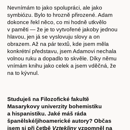
Nevnímám to jako spolupráci, ale jako
symbiózu. Bylo to hrozně přirozené. Adam
dokonce řekl něco, co mi hodně utkvělo
v paměti — že je to vytvořené jakoby jednou
hlavou, jen já se vyslovuju slovy a on
obrazem. Až na pár textů, kde jsem měla
konkrétní představu, jsem Adamovi nechala
Obchod
volnou ruku a dopadlo to skvěle. Díky němu
vnímám knihu jako celek a jsem vděčná, že
na to kývnul.
Studuješ na Filozofické fakultě
Masarykovy univerzity bohemistiku
a hispanistiku. Jaké máš ráda
španělské/jihoamerické autory? Občas
jsem si při četbě
Vztekliny
vzpomněl na