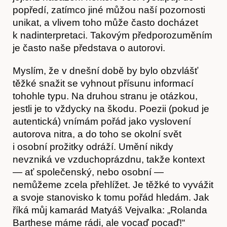
popředí, zatímco jiné můžou naší pozornosti
unikat, a vlivem toho může často docházet
k nadinterpretaci. Takovým předporozuměním
je často naše představa o autorovi.
Myslím, že v dnešní době by bylo obzvlášť
těžké snažit se vyhnout přísunu informací
tohohle typu. Na druhou stranu je otázkou,
jestli je to vždycky na škodu. Poezii (pokud je
autentická) vnímám pořád jako vyslovení
autorova nitra, a do toho se okolní svět
i osobní prožitky odráží. Umění nikdy
nevzniká ve vzduchoprázdnu, takže kontext
— ať společenský, nebo osobní —
nemůžeme zcela přehlížet. Je těžké to vyvážit
a svoje stanovisko k tomu pořád hledám. Jak
říká můj kamarád Matyáš Vejvalka: „Rolanda
Barthese máme rádi, ale vocaď pocaď!“