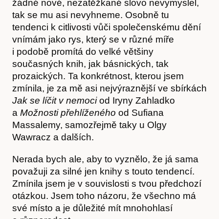
žádné nové, nezatěžkané slovo nevymyslel,
tak se mu asi nevyhneme. Osobně tu
tendenci k citlivosti vůči společenskému dění
vnímám jako rys, který se v různé míře
i podobě promítá do velké většiny
současných knih, jak básnických, tak
prozaických. Ta konkrétnost, kterou jsem
zmínila, je za mě asi nejvýraznější ve sbírkách
Jak se líčit v nemoci
od Iryny Zahladko
a
Možnosti přehlíženého
od Sufiana
Massalemy, samozřejmě taky u Olgy
Wawracz a dalších.
Nerada bych ale, aby to vyznělo, že já sama
považuji za silné jen knihy s touto tendencí.
Zmínila jsem je v souvislosti s tvou předchozí
otázkou. Jsem toho názoru, že všechno má
své místo a je důležité mít mnohohlasí