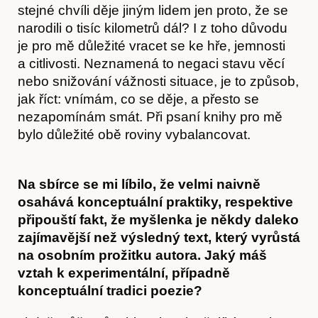
stejné chvíli děje jiným lidem jen proto, že se
narodili o tisíc kilometrů dál? I z toho důvodu
je pro mě důležité vracet se ke hře, jemnosti
a citlivosti. Neznamená to negaci stavu věcí
nebo snižování vážnosti situace, je to způsob,
jak říct: vnímám, co se děje, a přesto se
Články
nezapomínám smát. Při psaní knihy pro mě
bylo důležité obě roviny vybalancovat.
Na sbírce se mi líbilo, že velmi naivně
osahává konceptuální praktiky, respektive
připouští fakt, že myšlenka je někdy daleko
zajímavější než výsledný text, který vyrůstá
na osobním prožitku autora. Jaký máš
vztah k experimentální, případně
konceptuální tradici poezie?