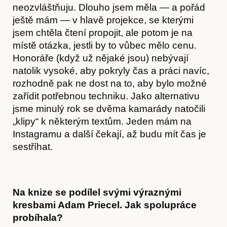
neozvláštňuju. Dlouho jsem měla — a pořád
ještě mám — v hlavě projekce, se kterými
jsem chtěla čtení propojit, ale potom je na
místě otázka, jestli by to vůbec mělo cenu.
O nás
Honoráře (když už nějaké jsou) nebývají
natolik vysoké, aby pokryly čas a práci navíc,
rozhodně pak ne dost na to, aby bylo možné
zařídit potřebnou techniku. Jako alternativu
jsme minulý rok se dvěma kamarády natočili
„klipy“ k některým textům. Jeden mám na
Instagramu a další čekají, až budu mít čas je
sestříhat.
Na knize se podílel svými výraznými
kresbami Adam Priecel. Jak spolupráce
probíhala?