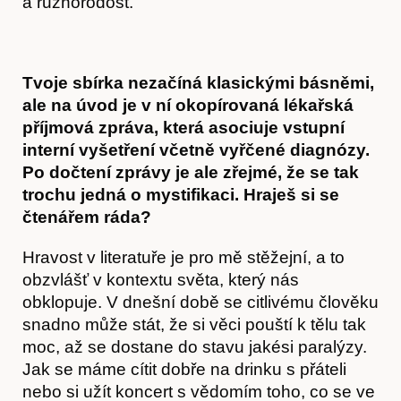
a různorodost.
Tvoje sbírka nezačíná klasickými básněmi,
ale na úvod je v ní okopírovaná lékařská
příjmová zpráva, která asociuje vstupní
interní vyšetření včetně vyřčené diagnózy.
Po dočtení zprávy je ale zřejmé, že se tak
trochu jedná o mystifikaci. Hraješ si se
čtenářem ráda?
Hravost v literatuře je pro mě stěžejní, a to
obzvlášť v kontextu světa, který nás
obklopuje. V dnešní době se citlivému člověku
snadno může stát, že si věci pouští k tělu tak
moc, až se dostane do stavu jakési paralýzy.
Jak se máme cítit dobře na drinku s přáteli
nebo si užít koncert s vědomím toho, co se ve