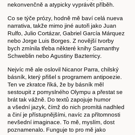
nekonvenčně a atypicky vyprávět příběh.
Co se týče prózy, hodně mě baví celá nueva
narrativa, takže mimo jiné autoři jako Juan
Rulfo, Julio Cortázar, Gabriel García Márquez
nebo Jorge Luis Borges. Z novější tvorby
bych zmínila třeba některé knihy Samanthy
Schweblin nebo Agustiny Bazterricy.
Nejvíc mě ale oslovil Nicanor Parra, chilský
básník, který přišel s programem antipoezie.
Ten ve zkratce říká, že by básník měl
sestoupit z pomyslného Olympu a přestat se
brát tak vážně. Do textů zapojuje humor
a všední jazyk, čímž do nich promítá nadhled
a činí je přístupnějšími, navíc za přítomnosti
Předplatné
nevšední imaginace. To mě, myslím, dost
poznamenalo. Funguje to pro mě jako