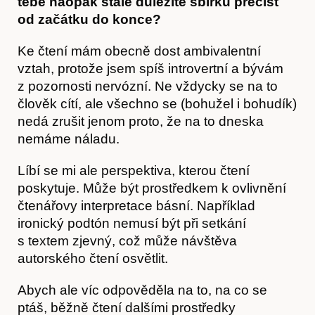
tebe naopak stále důležité sbírku přečíst
od začátku do konce?
Ke čtení mám obecně dost ambivalentní
vztah, protože jsem spíš introvertní a bývám
z pozornosti nervózní. Ne vždycky se na to
člověk cítí, ale všechno se (bohužel i bohudík)
nedá zrušit jenom proto, že na to dneska
nemáme náladu.
Líbí se mi ale perspektiva, kterou čtení
poskytuje. Může být prostředkem k ovlivnění
čtenářovy interpretace básní. Například
ironický podtón nemusí být při setkání
s textem zjevný, což může návštěva
autorského čtení osvětlit.
Abych ale víc odpověděla na to, na co se
ptáš, běžně čtení dalšími prostředky