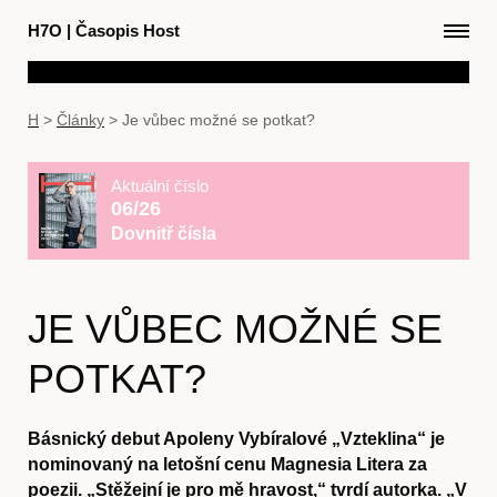
H7O
|
Časopis Host
H
>
Články
>
Je vůbec možné se potkat?
Aktuální číslo
06/26
Dovnitř čísla
JE VŮBEC MOŽNÉ SE
POTKAT?
Básnický debut Apoleny Vybíralové „Vzteklina“ je
nominovaný na letošní cenu Magnesia Litera za
poezii. „Stěžejní je pro mě hravost,“ tvrdí autorka. „V