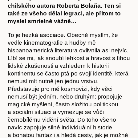
chilského autora Roberta Bolaña. Ten si
také ze všeho dělal legraci, ale přitom to
myslel smrtelně vážně…
To je hezká asociace. Obecně myslím, že
vedle kinematografie a hudby mě
hispanoamerická literatura ovlivnila asi nejvíc.
Líbí se mi, jak snoubí lehkost a hravost s tíhou
lidské zkušenosti a vzhledem k historii
kontinentu se často ptá po svojí identitě, která
nemusí mít nutně jen jednu vrstvu.
Kontakt
Představuje pro mě kosmovizi, kdy věci
nemusí být jedním, nebo druhým: propojuje
magické myšlení, často složitou politickou
a sociální situaci a vymezuje se vůči
černobílému vidění světa. Do toho všeho
navíc zapojuje silné individuální historie
a bohatou fantazii a hledá cesty, jak je možné