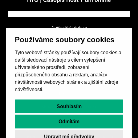
H7O | Časopis Host 7 dní online
Nejčastější dotazy
GDPR a podmínky soutěže
Používáme soubory cookies
Obchodní podmínky
Tyto webové stránky používají soubory cookies a
další sledovací nástroje s cílem vylepšení
uživatelského prostředí, zobrazení
přizpůsobeného obsahu a reklam, analýzy
návštěvnosti webových stránek a zjištění zdroje
Spolek přátel vydávání
časopisu HOST
návštěvnosti.
Beethovenova 25/4
657 42 Brno-střed
Souhlasím
objednavky@casopishost.cz
+420 775 995 695
Odmítám
Revue Host vychází s laskavou finanční podporou
Upravit mé předvolby
Ministerstva kultury ČR a statutárního města Brna.