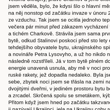
jsem věděla, bylo, že kdysi šlo o hlavní mě
na něj nonstop od začátku invaze v únoru 
ze vzduchu. Tak jsem se ocitla jednoho tep
večera pár minut před zákazem vycházení
a tichém Charkově. Strávila jsem sama prv
bytě, odkud Stalinovi poskoci před sto lety 
tehdejšího obyvatele bytu, ukrajinského sp
a novináře Petra Lysovyho, a už ho nikdo n
následně rozstříleli. Já v tom bytě plném d
energie unavená usnula, aby mě v noci pro
ruské rakety, jež dopadla nedaleko. Byla j
sebe, zbytek noci jsem se třásla na zemi 
dvojitými dveřmi, v jediném prostoru bytu 
a zrcadel. Skrčená spolu se smetákem, k
Přitom když jsem hned po začátku takzvané
ji nazývají Ukrajinci, jela na Ukrajinu coby 