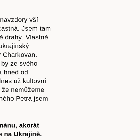
 navzdory vší
šťastná. Jsem tam
ě drahý. Vlastně
ukrajinský
lý Charkovan.
e by ze svého
a hned od
dnes už kultovní
i, že nemůžeme
rného Petra jsem
mánu, akorát
 na Ukrajině.