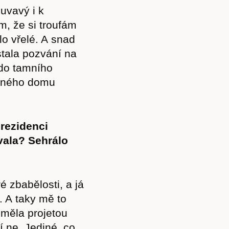
uvavý i k
m, že si troufám
ylo vřelé. A snad
tala pozvání na
 do tamního
naného domu
 rezidenci
ovala? Sehrálo
é zbabělosti, a já
. A taky mě to
 měla projetou
í ne. Jediné, co