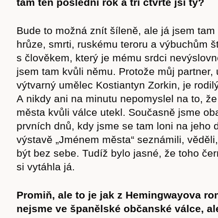
tam ten poslední rok a tři čtvrtě jsi ty?
Bude to možná znít šíleně, ale já jsem tam
hrůze, smrti, ruskému teroru a výbuchům 
s člověkem, který je mému srdci nevýslovn
jsem tam kvůli němu. Protože můj partner, 
výtvarný umělec Kostiantyn Zorkin, je rodi
A nikdy ani na minutu nepomyslel na to, ž
města kvůli válce utekl. Současně jsme ob
prvních dnů, kdy jsme se tam loni na jeho 
výstavě „Jménem města“ seznámili, věděl
být bez sebe. Tudíž bylo jasné, že toho če
si vytáhla já.
Promiň, ale to je jak z Hemingwayova ro
nejsme ve španělské občanské válce, ale