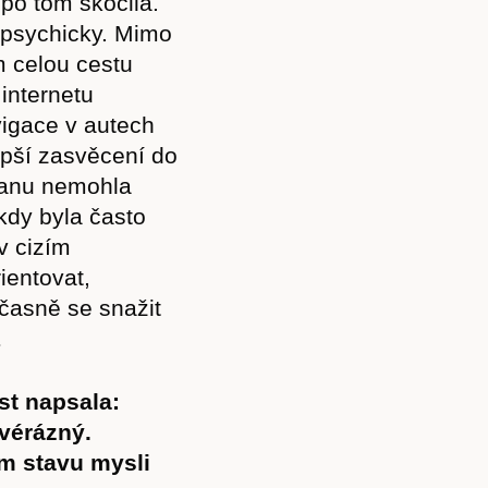
 po tom skočila.
Akce
 psychicky. Mimo
em celou cestu
internetu
vigace v autech
Kontakt
epší zasvěcení do
tranu nemohla
kdy byla často
v cizím
ientovat,
učasně se snažit
…
st napsala:
vérázný.
ém stavu mysli