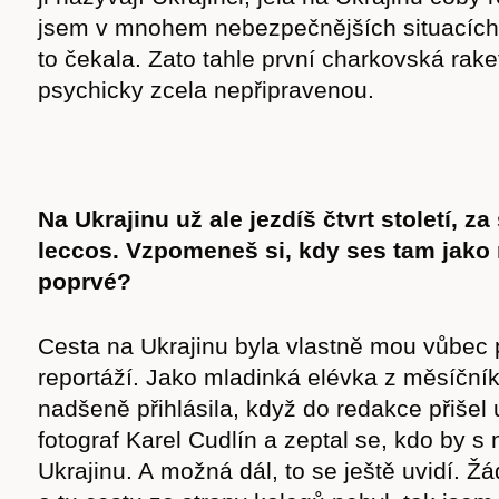
jsem v mnohem nebezpečnějších situacích.
to čekala. Zato tahle první charkovská rake
psychicky zcela nepřipravenou.
Na Ukrajinu už ale jezdíš čtvrt století, 
leccos. Vzpomeneš si, kdy ses tam jako r
poprvé?
Cesta na Ukrajinu byla vlastně mou vůbec 
reportáží. Jako mladinká elévka z měsíčník
Časopis
nadšeně přihlásila, když do redakce přišel
fotograf Karel Cudlín a zeptal se, kdo by s 
Ukrajinu. A možná dál, to se ještě uvidí. Ž