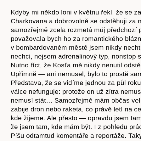
Kdyby mi někdo loni v květnu řekl, že se z
Charkovana a dobrovolně se odstěhuji za 
samozřejmě zcela rozmetá můj předchozí p
považovala bych ho za romantického blázna
v bombardovaném městě jsem nikdy nechtěl
nechci, nejsem adrenalinový typ, nonstop 
Nutno říct, že Kosťa mě nikdy nenutil odst
Upřímně — ani nemusel, bylo to prostě sa
Představa, že se vidíme jednou za půl roku
válce nefunguje: protože on už zítra nemus
nemusí stát… Samozřejmě mám občas velk
zabije dron nebo raketa, co právě letí na 
kde žijeme. Ale přesto — opravdu jsem tam
že jsem tam, kde mám být. I z pohledu prá
Píšu odtamtud komentáře a reportáže. Tak