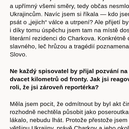
a upřímný všemi směry, tedy občas nesmlo
Ukrajincům. Navíc jsem si říkala — kdo jse
psát o „jejich“ válce a utrpení? Ale přijetí b
i díky tomu úspěchu jsem tam na místě dos
literární rezidenci do Charkova. Konkrétně
slavného, leč hrůzou a tragédií pozname
Slovo.
Ne každý spisovatel by přijal pozvání na
dvacet kilometrů od fronty. Jak jsi reag
roli, že jsi zároveň reportérka?
Měla jsem pocit, že odmítnout by byl akt čir
rozhodně nechtěla působit jako poseroutka
lákalo, nebudu lhát. Protože přestože jsem
většinu Ukrajiny, právě Charkov a jeho okol