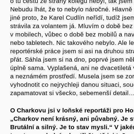
o tu cestu ze strany kolegů nebyl, tak jsem
cast
Nebudu lhát, že to nebylo náročné. Hlavně
jiné proto, že Karel Cudlín neřídí, tudíž js
strávila za volantem já. Mluvím o době bez 
v mobilech, vůbec o době bez mobilů a na
Obchod
nebo tabletech. Nic takového nebylo. Ale l
reportérské práce jsem si asi na druhou s
přát. Sáhla jsem si na dno, poprvé jsem ně
úplně sama. Vyplašená, ani ne dvacetiletá 
a neznámém prostředí. Musela jsem se zor
vyhodnotit co nejrychleji danou situaci, so
zapamatovat si všecko, sebemenší detail
O Charkovu jsi v loňské reportáži pro Ho
„Charkov není krásný, ani půvabný. Je s
Brutální a silný. Je to stav mysli.“ V jak