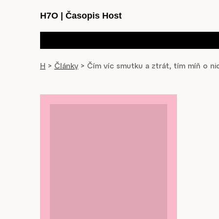
H7O
|
Časopis Host
H
>
Články
>
Čím víc smutku a ztrát, tím míň o ni