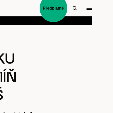
Předplatné
KU
MÍŇ
Š