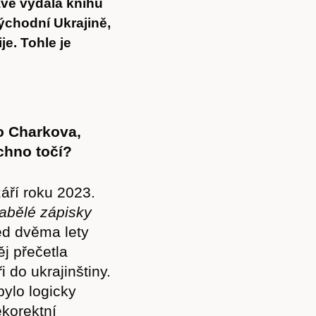
ávě vydala knihu
chodní Ukrajině,
e. Tohle je
o Charkova,
chno točí?
áří roku 2023.
abělé zápisky
ed dvěma lety
j přečetla
i do ukrajinštiny.
ylo logicky
ekorektní