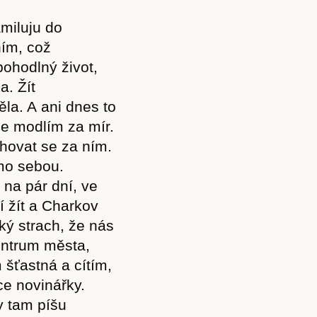
amiluju do
ním, což
ohodlný život,
. Žít
a. A ani dnes to
se modlím za mír.
ěhovat se za ním.
mo sebou.
 na pár dní, ve
í žít a Charkov
ý strach, že nás
centrum města,
 šťastná a cítím,
ce novinářky.
y tam píšu