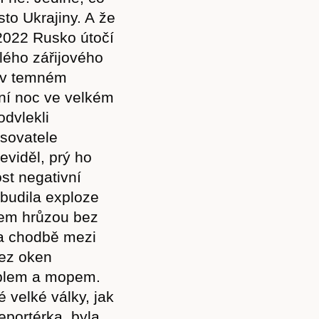
sto Ukrajiny. A že
2022 Rusko útočí
lého zářijového
 v temném
ní noc ve velkém
odvlekli
isovatele
eviděl, prý ho
ost negativní
budila exploze
sem hrůzou bez
na chodbě mezi
bez oken
ýblem a mopem.
 velké války, jak
reportérka, byla