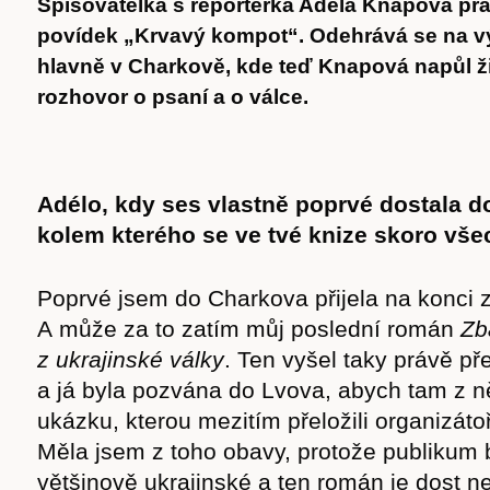
Spisovatelka s reportérka Adéla Knapová pr
povídek „Krvavý kompot“. Odehrává se na vý
hlavně v Charkově, kde teď Knapová napůl žij
rozhovor o psaní a o válce.
Adélo, kdy ses vlastně poprvé dostala d
kolem kterého se ve tvé knize skoro vše
Poprvé jsem do Charkova přijela na konci z
A může za to zatím můj poslední román
Zb
z ukrajinské války
. Ten vyšel taky právě př
a já byla pozvána do Lvova, abych tam z ně
ukázku, kterou mezitím přeložili organizátoř
Měla jsem z toho obavy, protože publikum b
většinově ukrajinské a ten román je dost n