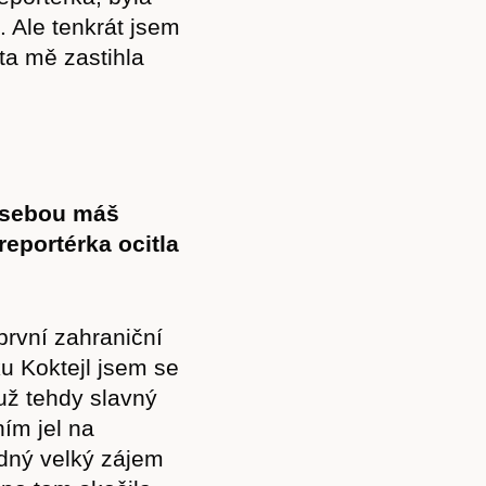
 Ale tenkrát jsem
ta mě zastihla
za sebou máš
eportérka ocitla
první zahraniční
u Koktejl jsem se
Předplatné
 už tehdy slavný
ním jel na
ádný velký zájem