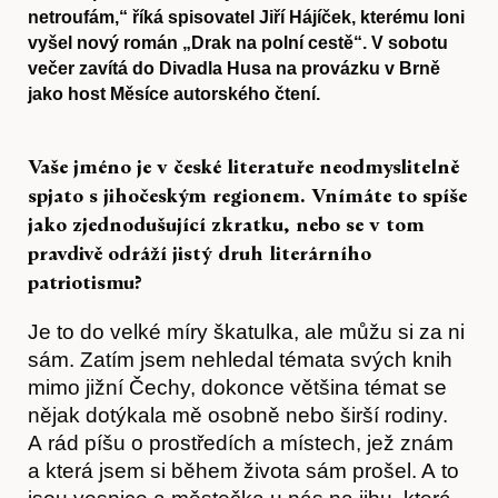
netroufám,“ říká spisovatel Jiří Hájíček, kterému loni
vyšel nový román „Drak na polní cestě“. V sobotu
večer zavítá do Divadla Husa na provázku v Brně
jako host Měsíce autorského čtení.
Vaše jméno je v české literatuře neodmyslitelně
spjato s jihočeským regionem. Vnímáte to spíše
jako zjednodušující zkratku, nebo se v tom
pravdivě odráží jistý druh literárního
patriotismu?
Je to do velké míry škatulka, ale můžu si za ni
sám. Zatím jsem nehledal témata svých knih
mimo jižní Čechy, dokonce většina témat se
nějak dotýkala mě osobně nebo širší rodiny.
A rád píšu o prostředích a místech, jež znám
a která jsem si během života sám prošel. A to