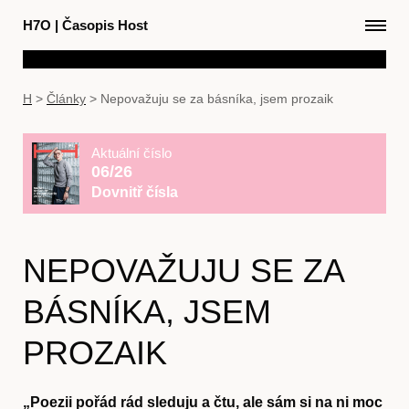
H7O
|
Časopis Host
H
>
Články
>
Nepovažuju se za básníka, jsem prozaik
Aktuální číslo
06/26
Dovnitř čísla
NEPOVAŽUJU SE ZA
BÁSNÍKA, JSEM
PROZAIK
„Poezii pořád rád sleduju a čtu, ale sám si na ni moc