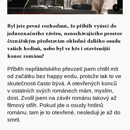
i
Byl jste pevně rozhodnut, že příběh vyústí do
jednoznačného závěru, nenechávajícího prostor
čtenářským představám ohledně dalšího osudu
vašich hrdinů, nebo byl ve hře i otevřenější
konec románu?
Příběh nepřátelského převzetí jsem chtěl mít
Akce
od začátku bez happy endu, protože tak to ve
skutečnosti často bývá. A otevřených konců
v ostatních svých románech mám, myslím,
dost. Zvolil jsem na závěr románu takový až
filmový střih. Pokud jde o osudy hrdinů
románu, tam je to otevřené, nesleduji je až do
smrti.