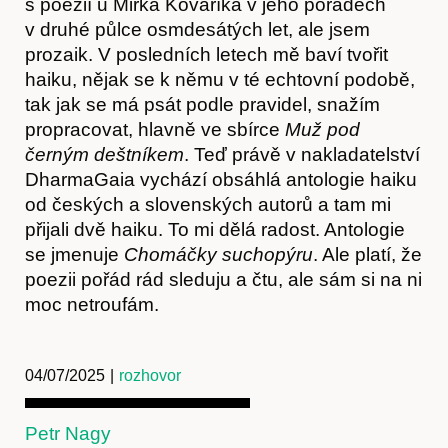
s poezií u Mirka Kováříka v jeho pořadech
v druhé půlce osmdesátých let, ale jsem
prozaik. V posledních letech mě baví tvořit
haiku, nějak se k němu v té echtovní podobě,
tak jak se má psát podle pravidel, snažím
propracovat, hlavně ve sbírce
Muž pod
černým deštníkem
. Teď právě v nakladatelství
DharmaGaia vychází obsáhlá antologie haiku
od českých a slovenských autorů a tam mi
Kontakt
přijali dvě haiku. To mi dělá radost. Antologie
se jmenuje
Chomáčky suchopýru
. Ale platí, že
poezii pořád rád sleduju a čtu, ale sám si na ni
moc netroufám.
04/07/2025
|
rozhovor
Petr Nagy