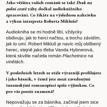
Jako většina vašich románů se také
Drak na
polní cestě
záhy dočkal audioknižního
zpracování. Co říkáte na výslednou nahrávku
a výkon interpreta Roberta Mikluše?
O nás
Audiokniha se mi hodně líbí, vždycky
obdivuju, jak to herci načtou, a trochu závidím,
jak to umí. Robert Mikluš je navíc můj oblíbený
herec, stejně jako třeba Vanda Hybnerová,
která skvěle načetla román
Plachetnice na
vinětách
.
V posledních letech se stále výrazněji profilujete
i jako básník, v čemž jste mezi zavedenými
tuzemskými romanopisci spíše výjimkou. Co
Obchod
pro vás poezie znamená?
Nepovažuju se za básníka, začínal jsem sice