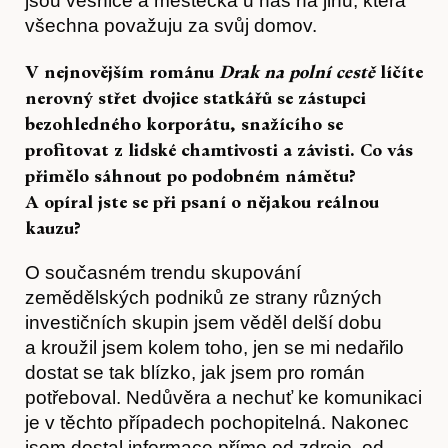
jsou vesnice a městečka u nás na jihu, která
všechna považuju za svůj domov.
V nejnovějším románu
Drak na polní cestě
líčíte
nerovný střet dvojice statkářů se zástupci
bezohledného korporátu, snažícího se
profitovat z lidské chamtivosti a závisti. Co vás
přimělo sáhnout po podobném námětu?
A opíral jste se při psaní o nějakou reálnou
kauzu?
Články
O současném trendu skupování
zemědělských podniků ze strany různých
investičních skupin jsem věděl delší dobu
a kroužil jsem kolem toho, jen se mi nedařilo
dostat se tak blízko, jak jsem pro román
potřeboval. Nedůvěra a nechuť ke komunikaci
je v těchto případech pochopitelná. Nakonec
jsem dostal informace přímo od zdroje, od