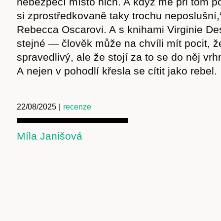
nebezpečí místo nich. A když mě při tom poz
si zprostředkovaně taky trochu neposlušní,
Rebecca Oscarovi. A s knihami Virginie De
stejné — člověk může na chvíli mít pocit, ž
spravedlivý, ale že stojí za to se do něj vr
A nejen v pohodlí křesla se cítit jako rebel.
22/08/2025
|
recenze
Míla Janišová