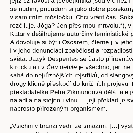
jejíž sžíravost a (sebe)kritika jsou víc než
se nudím, připadám si jako dobře posekaný
v satelitním městečku. Chci vrátit čas. Se
rozčiluje. Jóga? Jen přes mou mrtvolu.“), 
Katany dešifrujeme autorčiny feministické p
A dovoluje si být i Oscarem, čteme ji v jeho
i v jeho denunciaci zbabělosti a rozpadlost
světa. Jazyk Despentes se často přirovnáv
k rocku a i v
Čau debile
je všechno, jen ne 
sahá do nejrůznějších rejstříků, od slango
drogy klidně přeskočí do knižních projevů. 
překladatelka Petra Zikmundová dělá, ale j
naladila na stejnou vlnu — její překlad je 
naprosto přirozeným organismem.
„Všichni v branži vědí, že smažím. […] vys