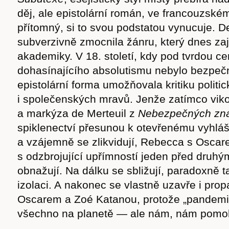
děj, ale epistolární román, ve francouzské
přítomný, si to svou podstatou vynucuje. 
subverzivně zmocnila žánru, který dnes za
akademiky. V 18. století, kdy pod tvrdou c
dohasínajícího absolutismu nebylo bezpeč
epistolární forma umožňovala kritiku polit
i společenských mravů. Jenže zatímco vik
a markýza de Merteuil z
Nebezpečných zn
spiklenectví přesunou k otevřenému vyhláš
a vzájemně se zlikvidují, Rebecca s Osca
s odzbrojující upřímností jeden před druh
obnažují. Na dálku se sbližují, paradoxně t
Časopis
izolaci. A nakonec se vlastně uzavře i prop
Oscarem a Zoé Katanou, protože „pandemi
všechno na planetě — ale nám, nám pomoh