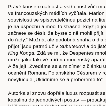
cast
Právě konsenzuálnost a vstřícnost vůči 
ve francouzských médiích vyčítala. Marion O
souvislosti se spisovatelčinou pozicí na lite
je na úspěchu a moci to strašné: když je j
začnete se děsit, že byste o ně mohli přijít
Obchod
do řady.“ Možná, ale podobná snaha o dia
přijetí jsou patrné už v
Subutexovi
a do jist
King Konga.
Zdá se mi, že Despentes mno
muže jako takové míří na mocenský aparát 
A že její „Zvedáme se a mizíme“ z článku 
ocenění Romana Polanského Césarem v ro
nevylučuje „Uklidníme se a probereme to“.
Autorka si znovu dopřála luxus rozpustit se 
kapalina do jednotlivých postav — prosaku