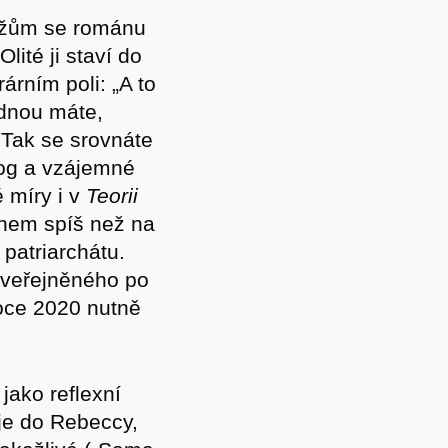
Akce
mužům se románu
lité ji staví do
rárním poli: „A to
ednou máte,
. Tak se srovnáte
Kontakt
log a vzájemné
é míry i v
Teorii
hem spíš než na
patriarchátu.
uveřejněného po
ce 2020 nutně
jako reflexní
je do Rebeccy,