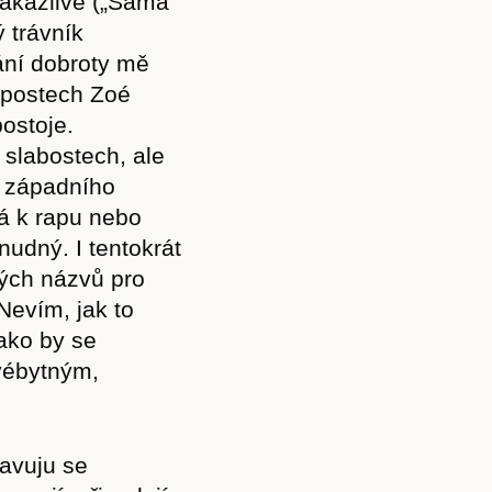
 nakažlivé („Sama
 trávník
kání dobroty mě
v postech Zoé
ostoje.
 slabostech, ale
i západního
á k rapu nebo
nudný. I tentokrát
vých názvů pro
Nevím, jak to
ako by se
svébytným,
tavuju se