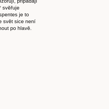
orují, připadají
“ svěřuje
spentes je to
e svět sice není
hnout po hlavě.