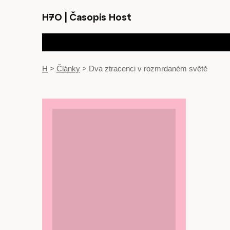
H7O
|
Časopis Host
H
>
Články
>
Dva ztracenci v rozmrdaném světě