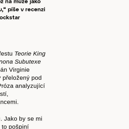
ž na muže jako
,“ píše v recenzi
rockstar
festu
Teorie King
rnona Subutexe
án Virginie
y přeložený pod
Próza analyzující
tí,
ancemi.
č. Jako by se mi
 to pošpiní