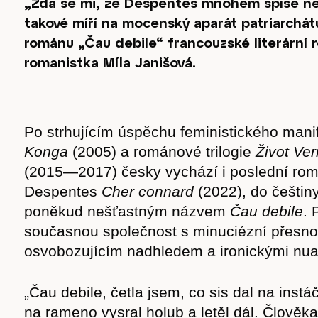
„Zdá se mi, že Despentes mnohem spíše ne
takové míří na mocenský aparát patriarchátu
románu „Čau debile“ francouzské literární 
romanistka Míla Janišová.
Po strhujícím úspěchu feministického mani
Konga
(2005) a románové trilogie
Život Ve
(2015—2017) česky vychází i poslední rom
Despentes
Cher connard
(2022), do češtin
poněkud nešťastným názvem
Čau debile
. 
současnou společnost s minuciézní přesnos
osvobozujícím nadhledem a ironickými nu
„Čau debile, četla jsem, co sis dal na instá
na rameno vysral holub a letěl dál. Člověka