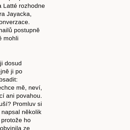
a Latté rozhodne
ara Jayacka,
konverzace.
mailů postupně
ě mohli
ji dosud
jně ji po
bsadit:
chce mě, neví,
cí ani povahou.
ruší? Promluv si
 napsal několik
 protože ho
bvinila ze