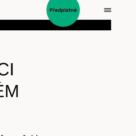
Předplatné
CI
ÉM