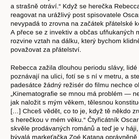
a strašně otráví.“ Když se herečka Rebecc
reagovat na urážlivý post spisovatele Osc
nevypadá to zrovna na začátek přátelské 
A přece se z invektiv a občas ufňukaných 
rozvine vztah na dálku, který bychom klidn
považovat za přátelství.
Rebecca zažila dlouhou periodu slávy, lidé 
poznávají na ulici, fotí se s ní v metru, a ste
padesátce žádný režisér do filmu nechce o
„Kinematografie se mnou má problém — ne
jak naložit s mým věkem, tělesnou konstitu
[…] Chceš vědět, co to je, když tě někdo z
s herečkou v mém věku.“ Čtyřicátník Oscar
skvěle prodávaných románů a teď je v háji,
bývalá markeťačka Zoé Katana oprávněně o