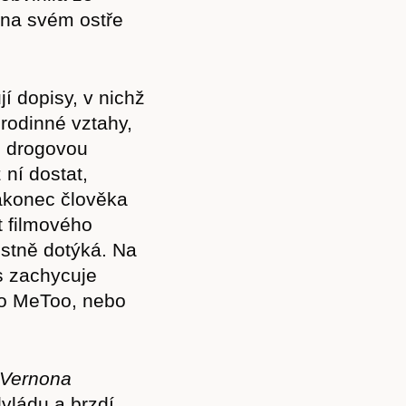
 na svém ostře
í dopisy, v nichž
 rodinné vztahy,
, drogovou
 ní dostat,
akonec člověka
t filmového
ostně dotýká. Na
es zachycuje
 o MeToo, nebo
 Vernona
dvládu a brzdí