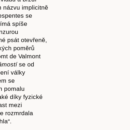
m názvu implicitně
Despentes se
jímá spíše
enzurou
né psát otevřeně,
ických poměrů
omt de Valmont
ámostí
se od
ení války
rem se
ým pomalu
aké díky fyzické
Předplatné
ast mezi
e rozmrdala
la“.