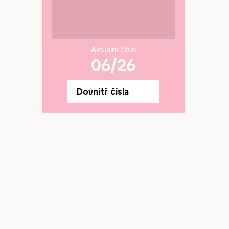
Aktuální číslo
06/26
Dovnitř čísla