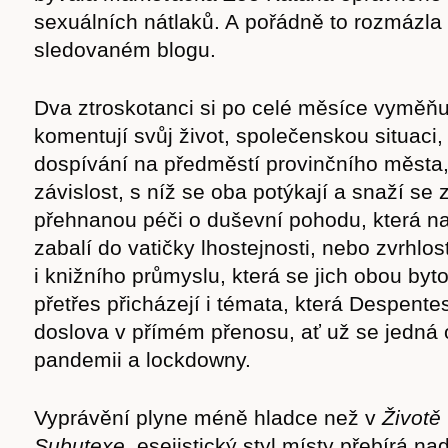
sexuálních nátlaků. A pořádně to rozmázla
sledovaném blogu.
Dva ztroskotanci si po celé měsíce vyměňuj
komentují svůj život, společenskou situaci,
dospívání na předměstí provinčního města
závislost, s níž se oba potýkají a snaží se z
přehnanou péči o duševní pohodu, která n
zabalí do vatičky lhostejnosti, nebo zvrhlos
i knižního průmyslu, která se jich obou byt
přetřes přicházejí i témata, která Despent
doslova v přímém přenosu, ať už se jedná
pandemii a lockdowny.
Vyprávění plyne méně hladce než v
Životě
Subutexe
, esejistický styl místy přebírá na