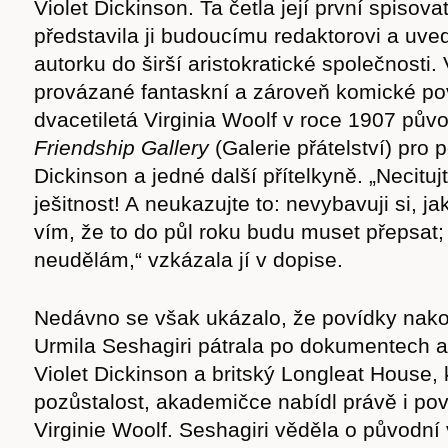
Violet Dickinson. Ta četla její první spisov
představila ji budoucímu redaktorovi a uved
autorku do širší aristokratické společnosti
provázané fantaskní a zároveň komické po
dvacetiletá Virginia Woolf v roce 1907 pů
Friendship Gallery
(Galerie přátelství) pro 
Dickinson a jedné další přítelkyně. „Necitu
ješitnost! A neukazujte to: nevybavuji si, jak
vím, že to do půl roku budu muset přepsat; 
neudělám,“ vzkázala jí v dopise.
Nedávno se však ukázalo, že povídky nako
Urmila Seshagiri pátrala po dokumentech 
Violet Dickinson a britský Longleat House, k
pozůstalost, akademičce nabídl právě i pov
Virginie Woolf. Seshagiri věděla o původní 