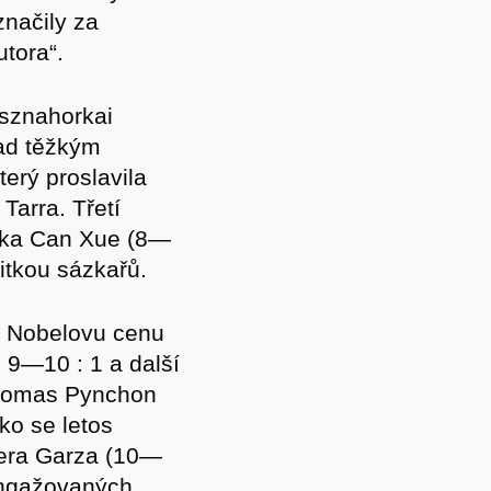
Akce
značily za
utora“.
sznahorkai
lad těžkým
Kontakt
který proslavila
Tarra. Třetí
orka Can Xue (8—
ritkou sázkařů.
na Nobelovu cenu
o 9—10 : 1 a další
Thomas Pynchon
ko se letos
vera Garza (10—
 angažovaných