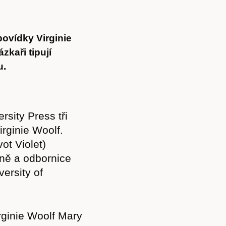
povídky Virginie
zkaři tipují
u.
rsity Press tři
rginie Woolf.
vot Violet)
kyně a odbornice
ersity of
irginie Woolf Mary