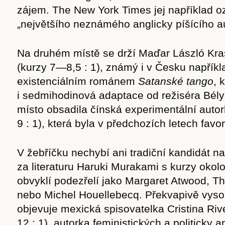
cast
zájem. The New York Times jej například o
„největšího neznámého anglicky píšícího a
Na druhém místě se drží Maďar László Kra
(kurzy 7—8,5 : 1), známý i v Česku napřík
Obchod
existenciálním románem
Satanské tango
, 
i sedmihodinová adaptace od režiséra Bély 
místo obsadila čínská experimentální aut
9 : 1), která byla v předchozích letech favo
V žebříčku nechybí ani tradiční kandidát 
za literaturu Haruki Murakami s kurzy okol
obvyklí podezřelí jako Margaret Atwood, 
nebo Michel Houellebecq. Překvapivě vyso
objevuje mexická spisovatelka Cristina Ri
12 : 1), autorka feministických a politicky