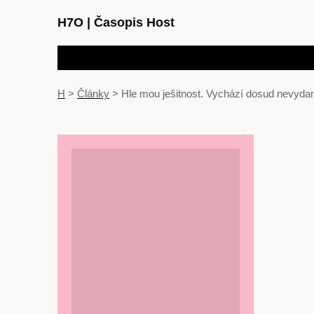
H7O
|
Časopis Host
H
>
Články
>
Hle mou ješitnost. Vychází dosud nevydan