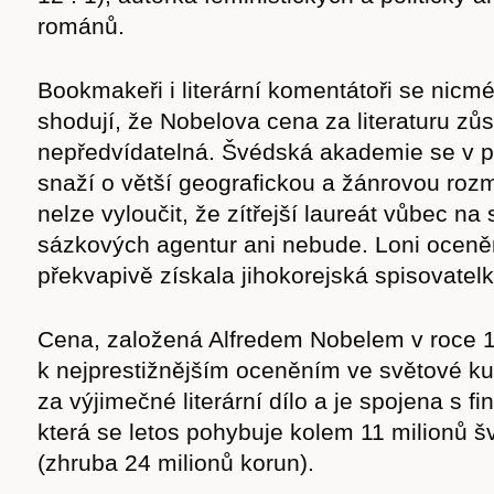
románů.
Bookmakeři i literární komentátoři se nicm
shodují, že Nobelova cena za literaturu zů
nepředvídatelná. Švédská akademie se v p
snaží o větší geografickou a žánrovou rozm
nelze vyloučit, že zítřejší laureát vůbec n
sázkových agentur ani nebude. Loni oceněn
překvapivě získala jihokorejská spisovate
Cena, založená Alfredem Nobelem v roce 1
k nejprestižnějším oceněním ve světové kul
za výjimečné literární dílo a je spojena s 
která se letos pohybuje kolem 11 milionů 
(zhruba 24 milionů korun).