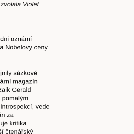
zvolala Violet.
ledni oznámí
ta Nobelovy ceny
jnily sázkové
rární magazín
zaik Gerald
lý pomalým
Předplatné
introspekcí, vede
án za
je kritika
ší čtenářský