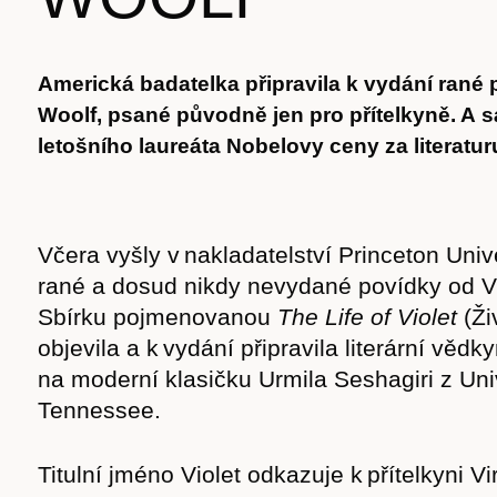
Americká badatelka připravila k vydání rané 
Woolf, psané původně jen pro přítelkyně. A sá
letošního laureáta Nobelovy ceny za literatur
Včera vyšly v nakladatelství Princeton Unive
rané a dosud nikdy nevydané povídky od Vi
Sbírku pojmenovanou
The Life of Violet
(Ži
objevila a k vydání připravila literární věd
na moderní klasičku Urmila Seshagiri z Univ
Tennessee.
Titulní jméno Violet odkazuje k přítelkyni V