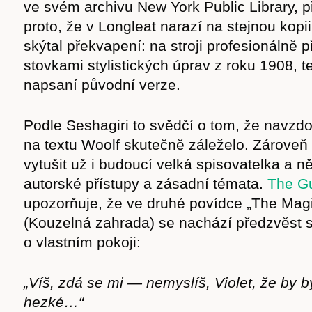
ve svém archivu New York Public Library, 
proto, že v Longleat narazí na stejnou kopi
skýtal překvapení: na stroji profesionálně 
stovkami stylistických úprav z roku 1908, t
napsaní původní verze.
Podle Seshagiri to svědčí o tom, že navzd
na textu Woolf skutečně záleželo. Zároveň
vytušit už i budoucí velká spisovatelka a ně
autorské přístupy a zásadní témata.
The G
upozorňuje, že ve druhé povídce „The Mag
(Kouzelná zahrada) se nachází předzvěst 
o vlastním pokoji:
„Víš, zdá se mi — nemyslíš, Violet, že by b
hezké…“