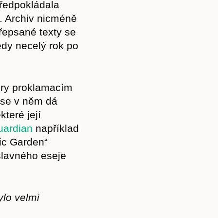
předpokládala
i. Archiv nicméně
přepsané texty se
edy necelý rok po
ory proklamacím
 se v něm dá
které její
uardian
například
ic Garden“
slavného eseje
ylo velmi