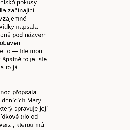
atelské pokusy,
la začínající
. Vzájemně
vídky napsala
vodně pod názvem
pobavení
jte to — hle mou
 špatné to je, ale
a to já
nec přepsala.
a denících Mary
terý spravuje její
ídkové trio od
verzi, kterou má