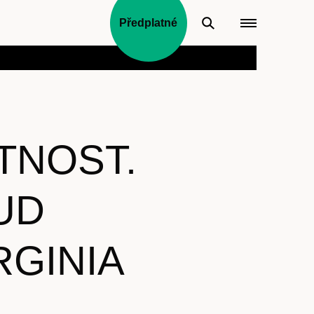
Předplatné
TNOST.
UD
RGINIA