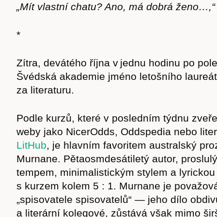
„Mít vlastní chatu? Ano, má dobrá ženo…,“ 
*
Zítra, devátého října v jednu hodinu po po
Švédská akademie jméno letošního laureá
za literaturu.
Podle kurzů, které v posledním týdnu zveře
weby jako NicerOdds, Oddspedia nebo lite
LitHub
, je hlavním favoritem australský pro
Murnane. Pětaosmdesátiletý autor, proslu
Časopis
tempem, minimalistickým stylem a lyrickou 
s kurzem kolem 5 : 1. Murnane je považov
„spisovatele spisovatelů“ — jeho dílo obdivu
a literární kolegové, zůstává však mimo šir