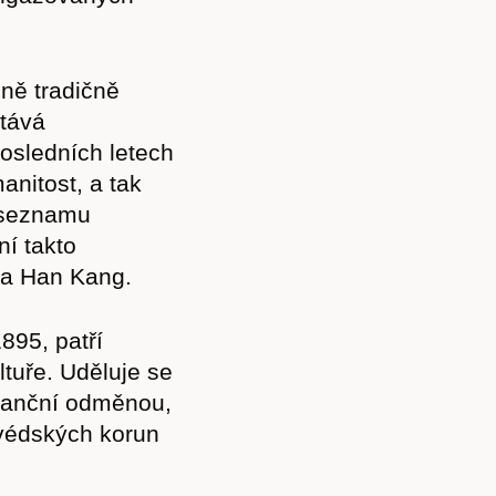
éně tradičně
stává
osledních letech
anitost, a tak
a seznamu
í takto
lka Han Kang.
895, patří
tuře. Uděluje se
finanční odměnou,
švédských korun