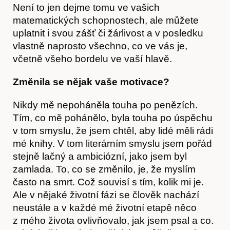
Není to jen dejme tomu ve vašich
matematických schopnostech, ale můžete
uplatnit i svou zášť či žárlivost a v posledku
vlastně naprosto všechno, co ve vás je,
včetně všeho bordelu ve vaší hlavě.
Změnila se nějak vaše motivace?
Nikdy mě nepoháněla touha po penězích.
Tím, co mě pohánělo, byla touha po úspěchu
v tom smyslu, že jsem chtěl, aby lidé měli rádi
mé knihy. V tom literárním smyslu jsem pořád
stejně lačný a ambiciózní, jako jsem byl
zamlada. To, co se změnilo, je, že myslím
často na smrt. Což souvisí s tím, kolik mi je.
Ale v nějaké životní fázi se člověk nachází
neustále a v každé mé životní etapě něco
z mého života ovlivňovalo, jak jsem psal a co.