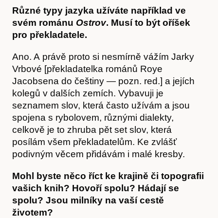
Kontakt
Různé typy jazyka užíváte například ve
svém románu
Ostrov
. Musí to být oříšek
pro překladatele.
Ano. A právě proto si nesmírně vážím Jarky
Vrbové [překladatelka románů Roye
Jacobsena do češtiny — pozn. red.] a jejích
kolegů v dalších zemích. Vybavuji je
seznamem slov, která často užívám a jsou
spojena s rybolovem, různými dialekty,
celkově je to zhruba pět set slov, která
posílám všem překladatelům. Ke zvlášť
podivným věcem přidávám i malé kresby.
Mohl byste něco říct ke krajině či topografii
vašich knih? Hovoří spolu? Hádají se
spolu? Jsou milníky na vaší cestě
životem?