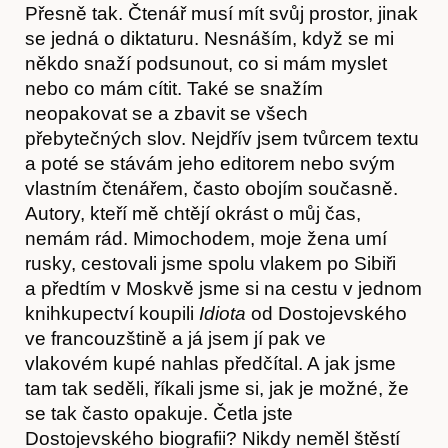
O nás
Přesně tak. Čtenář musí mít svůj prostor, jinak
se jedná o diktaturu. Nesnáším, když se mi
někdo snaží podsunout, co si mám myslet
nebo co mám cítit. Také se snažím
neopakovat se a zbavit se všech
přebytečných slov. Nejdřív jsem tvůrcem textu
a poté se stávám jeho editorem nebo svým
vlastním čtenářem, často obojím současně.
Autory, kteří mě chtějí okrást o můj čas,
nemám rád. Mimochodem, moje žena umí
rusky, cestovali jsme spolu vlakem po Sibiři
a předtím v Moskvě jsme si na cestu v jednom
knihkupectví koupili
Idiota
od Dostojevského
ve francouzštině a já jsem jí pak ve
vlakovém kupé nahlas předčítal. A jak jsme
tam tak seděli, říkali jsme si, jak je možné, že
se tak často opakuje. Četla jste
Dostojevského biografii? Nikdy neměl štěstí