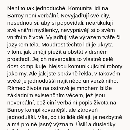
Není to tak jednoduché. Komunita lidí na
Barroy není verbální. Nevyjadřují své city,
nesednou si, aby si popovídali, neartikulují
své vnitřní myšlenky, nevyprávějí si o svém
vnitřním životě. Vyjadřují vše výrazem tváře či
jazykem těla. Moudrost těchto lidí je ukryta
v tom, jak umějí přežít a obstát v drsném
prostředí. Jejich neverbalita to vlastně celé
dost komplikuje. Nejsou komunikujícími roboty
jako my. Ale jak jste správně řekla, v takovém
světě je jednodušší najít něco univerzálního.
Rámec života na ostrově je mnohem blíže
základním existenčním věcem, jež jsou
neverbální, což činí verbální popis života na
Barroy komplikovanější, ale zároveň
jednodušší. Vše, co tito lidé dělají, je nezbytné
a má pro ně jasný význam. Úsilí a důsledky