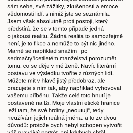
sám sebe, své zážitky, zkušenosti a emoce,
vědomosti lidí, s nimiž jste se seznámila.
Jsem však absolutně proti postoji, který
předstírá, že se v tomto případě jedná
o jakousi realitu. Žádná realita to samozřejmě
není, je to fikce a nemůže to být nic jiného.
Marně se například snažím i po
sedmačtyřicetiletém manželství porozumět
tomu, co se děje v mé ženě. Navíc literární
postavu ve výsledku tvoříte z různých lidí.
Můžete mít v hlavě jistý předobraz, ale
pracujete s ním tak, aby například vyhovoval
vašemu příběhu. Takže celé toto hnutí je
postavené na lži. Moje vlastní etické hranice
leží tam, že své hrdiny „neoutuji“, tedy
neužívám jejich reálná jména, a to ze dvou
důvodů: protože bych nebyl schopen vytvořit
váš pravdivý portrét, ani kdybych chtěl,