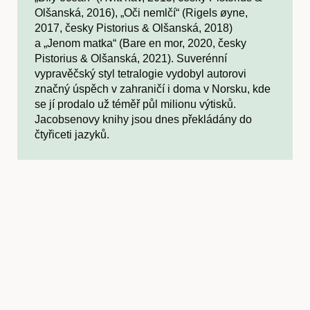
Olšanská, 2016), „Oči nemlčí“ (Rigels øyne,
2017, česky Pistorius & Olšanská, 2018)
a „Jenom matka“ (Bare en mor, 2020, česky
Pistorius & Olšanská, 2021). Suverénní
vypravěčský styl tetralogie vydobyl autorovi
značný úspěch v zahraničí i doma v Norsku, kde
se jí prodalo už téměř půl milionu výtisků.
Jacobsenovy knihy jsou dnes překládány do
čtyřiceti jazyků.