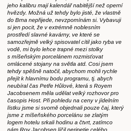
jeho kalibru mají kalendář nabitější než operní
hvězdy. Možná už tehdy bylo jisté, že vlastně
do Brna nepřijede, nevzpomínám si. Vybavuji
si jen pocit, že v extrémně noblesním
prostředí slavné kavárny, ve které se
samozřejmě velký spisovatel cítil jako ryba ve
vodě, mi bylo lehce trapné mezi stolky
s míšeňským porcelánem rozmisťovat
omlácené stojany na světla atd. Cosi jsem
tehdy spěšně natočil, abychom mohli rychle
přejít k hlavnímu bodu programu, tj. abych
neubíral čas Petře Hůlové, která s Royem
Jacobsenem měla udělat velký rozhovor pro
časopis Host. Při pohledu na ceny v jídelním
lístku jsme si svorně objednali pouze čaj, který
jsme z míšeňského porcelánu se zlatým
logem hotelu srkali hodinu a čtvrt, zatímco
nám Roy Jacobsen líčil peripetie celého