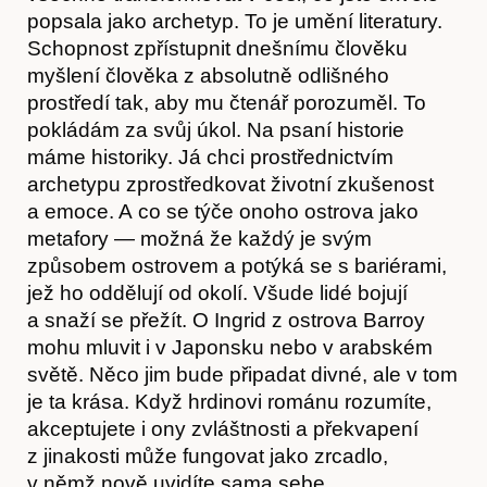
popsala jako archetyp. To je umění literatury.
Schopnost zpřístupnit dnešnímu člověku
myšlení člověka z absolutně odlišného
prostředí tak, aby mu čtenář porozuměl. To
pokládám za svůj úkol. Na psaní historie
máme historiky. Já chci prostřednictvím
archetypu zprostředkovat životní zkušenost
a emoce. A co se týče onoho ostrova jako
metafory — možná že každý je svým
způsobem ostrovem a potýká se s bariérami,
jež ho oddělují od okolí. Všude lidé bojují
a snaží se přežít. O Ingrid z ostrova Barroy
mohu mluvit i v Japonsku nebo v arabském
světě. Něco jim bude připadat divné, ale v tom
je ta krása. Když hrdinovi románu rozumíte,
akceptujete i ony zvláštnosti a překvapení
z jinakosti může fungovat jako zrcadlo,
v němž nově uvidíte sama sebe.