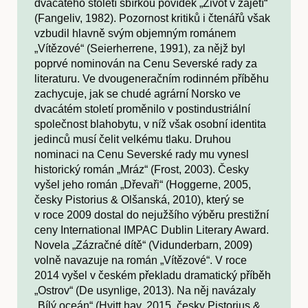
dvacátého století sbírkou povídek „Život v zajetí“
(Fangeliv, 1982). Pozornost kritiků i čtenářů však
vzbudil hlavně svým objemným románem
„Vítězové“ (Seierherrene, 1991), za nějž byl
poprvé nominován na Cenu Severské rady za
literaturu. Ve dvougeneračním rodinném příběhu
zachycuje, jak se chudé agrární Norsko ve
dvacátém století proměnilo v postindustriální
společnost blahobytu, v níž však osobní identita
jedinců musí čelit velkému tlaku. Druhou
nominaci na Cenu Severské rady mu vynesl
historický román „Mráz“ (Frost, 2003). Česky
vyšel jeho román „Dřevaři“ (Hoggerne, 2005,
česky Pistorius & Olšanská, 2010), který se
v roce 2009 dostal do nejužšího výběru prestižní
ceny International IMPAC Dublin Literary Award.
Novela „Zázračné dítě“ (Vidunderbarn, 2009)
volně navazuje na román „Vítězové“. V roce
2014 vyšel v českém překladu dramatický příběh
„Ostrov“ (De usynlige, 2013). Na něj navázaly
„Bílý oceán“ (Hvitt hav, 2015, česky Pistorius &