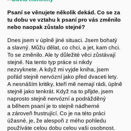
Psaní se věnujete několik dekád. Co se za
tu dobu ve vztahu k psaní pro vás změnilo
nebo naopak zůstalo stejné?
Dnes jsem v úplně jiné situaci. Jsem bohatý
a slavný. Můžu dělat, co chci, a jet, kam chci.
To se změnilo. Ale ty důležité věci zůstávají
stejné. Na tento typ práce si nikdy
nezvyknete. A když mi vyjde kniha, jsem
pořád stejně nervózní jako před dvaceti lety.
A nesnáším kritiky, kteří mě nemají rádi, úplně
stejně jako tenkrát. Když na to přijde, jsem
naprosto stejně nervózní a podrážděný
a během psaní je to stejně nádherné
a zároveň frustrující. Co je na této práci
úžasné, je, že alespoň z mého pohledu
používáte celou dobu celou vaši osobnost.