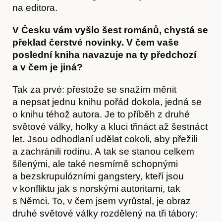
na editora.
V Česku vám vyšlo šest románů, chystá se
překlad čerstvé novinky. V čem vaše
poslední kniha navazuje na ty předchozí
a v čem je jiná?
Tak za prvé: přestože se snažím měnit
a nepsat jednu knihu pořád dokola, jedná se
o knihu téhož autora. Je to příběh z druhé
světové války, holky a kluci třináct až šestnáct
let. Jsou odhodlaní udělat cokoli, aby přežili
a zachránili rodinu. A tak se stanou celkem
šílenými, ale také nesmírně schopnými
a bezskrupulózními gangstery, kteří jsou
v konfliktu jak s norskými autoritami, tak
s Němci. To, v čem jsem vyrůstal, je obraz
druhé světové války rozdělený na tři tábory: