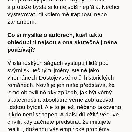
a protože byste si to nejspíš nepřála. Nechci
vystavovat lidi kolem mě trapnosti nebo
zahanbení.
Co si myslíte o autorech, kteří takto
ohleduplní nejsou a ona skutečná jména
používají?
V islandských ságách vystupují lidé pod
svými skutečnými jmény, stejně jako
v románech Dostojevského či historických
románech. Nová je jen naše představa, že
jsme objevili nějaký způsob, jak být věrný
skutečnosti a absolutně věrně zobrazovat
lidskou bytost. Ale to je lež, něčeho takového
nikdo není schopen. A další důležitá věc. Ve
chvíli, kdy začnete předstírat, že imitujete
realitu, doženou vás empirické problémy.