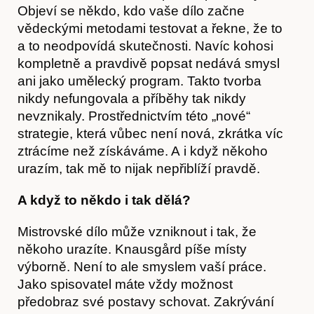
Objeví se někdo, kdo vaše dílo začne
vědeckými metodami testovat a řekne, že to
a to neodpovídá skutečnosti. Navíc kohosi
kompletně a pravdivě popsat nedává smysl
ani jako umělecký program. Takto tvorba
nikdy nefungovala a příběhy tak nikdy
nevznikaly. Prostřednictvím této „nové“
strategie, která vůbec není nová, zkrátka víc
ztrácíme než získáváme. A i když někoho
urazím, tak mě to nijak nepřiblíží pravdě.
A když to někdo i tak dělá?
Mistrovské dílo může vzniknout i tak, že
někoho urazíte. Knausgård píše místy
výborně. Není to ale smyslem vaší práce.
Jako spisovatel máte vždy možnost
předobraz své postavy schovat. Zakrývání