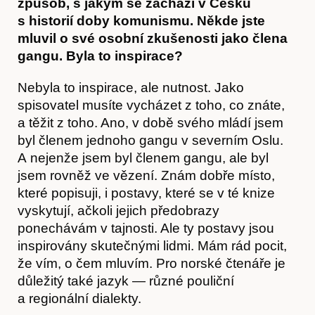
způsob, s jakým se zachází v Česku
s historií doby komunismu. Někde jste
mluvil o své osobní zkušenosti jako člena
gangu. Byla to inspirace?
Nebyla to inspirace, ale nutnost. Jako
spisovatel musíte vycházet z toho, co znáte,
a těžit z toho. Ano, v době svého mládí jsem
byl členem jednoho gangu v severním Oslu.
A nejenže jsem byl členem gangu, ale byl
jsem rovněž ve vězení. Znám dobře místo,
které popisuji, i postavy, které se v té knize
vyskytují, ačkoli jejich předobrazy
ponechávám v tajnosti. Ale ty postavy jsou
inspirovány skutečnými lidmi. Mám rád pocit,
že vím, o čem mluvím. Pro norské čtenáře je
důležitý také jazyk — různé pouliční
a regionální dialekty.