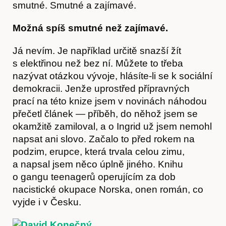
smutné. Smutné a zajímavé.
Možná spíš smutné než zajímavé.
Já nevím. Je například určitě snazší žít
s elektřinou než bez ní. Můžete to třeba
nazývat otázkou vývoje, hlásíte-li se k sociální
demokracii. Jenže uprostřed přípravných
prací na této knize jsem v novinách náhodou
přečetl článek — příběh, do něhož jsem se
okamžitě zamiloval, a o Ingrid už jsem nemohl
napsat ani slovo. Začalo to před rokem na
podzim, erupce, která trvala celou zimu,
a napsal jsem něco úplně jiného. Knihu
o gangu teenagerů operujícím za dob
nacistické okupace Norska, onen román, co
vyjde i v Česku.