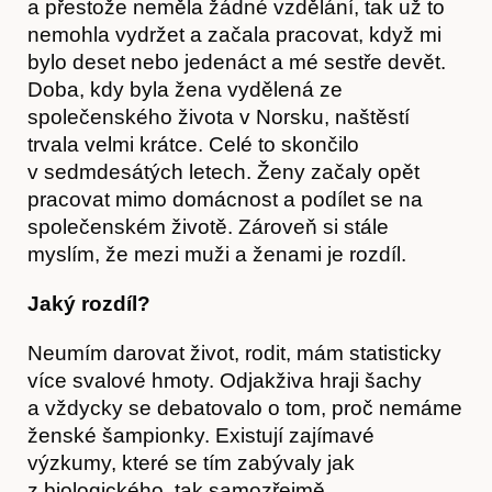
a přestože neměla žádné vzdělání, tak už to
nemohla vydržet a začala pracovat, když mi
bylo deset nebo jedenáct a mé sestře devět.
Doba, kdy byla žena vydělená ze
společenského života v Norsku, naštěstí
trvala velmi krátce. Celé to skončilo
v sedmdesátých letech. Ženy začaly opět
pracovat mimo domácnost a podílet se na
společenském životě. Zároveň si stále
myslím, že mezi muži a ženami je rozdíl.
Jaký rozdíl?
Neumím darovat život, rodit, mám statisticky
více svalové hmoty. Odjakživa hraji šachy
a vždycky se debatovalo o tom, proč nemáme
ženské šampionky. Existují zajímavé
výzkumy, které se tím zabývaly jak
z biologického, tak samozřejmě