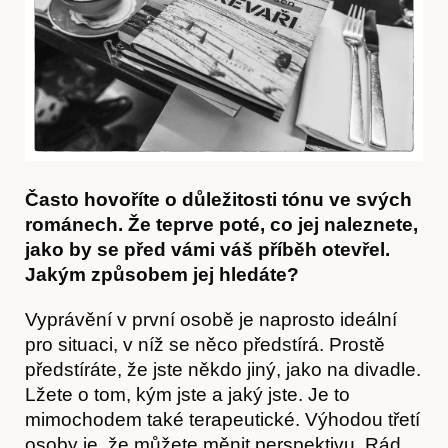
Akce
Často hovoříte o důležitosti tónu ve svých
románech. Že teprve poté, co jej naleznete,
jako by se před vámi váš příběh otevřel.
Jakým způsobem jej hledáte?
Vyprávění v první osobě je naprosto ideální
pro situaci, v níž se něco předstírá. Prostě
předstíráte, že jste někdo jiný, jako na divadle.
Lžete o tom, kým jste a jaký jste. Je to
mimochodem také terapeutické. Výhodou třetí
osoby je, že můžete měnit perspektivu. Rád