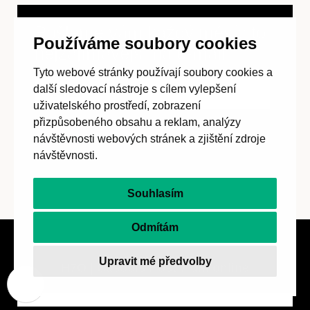
Pošleme vám každý měsíc to
Používáme soubory cookies
nejzajímavější na
e-mail
Tyto webové stránky používají soubory cookies a
další sledovací nástroje s cílem vylepšení
uživatelského prostředí, zobrazení
přizpůsobeného obsahu a reklam, analýzy
návštěvnosti webových stránek a zjištění zdroje
Přihlásit k
návštěvnosti.
odběru
Souhlasím
Odmítám
Upravit mé předvolby
H7O | Časopis Host 7 dní online