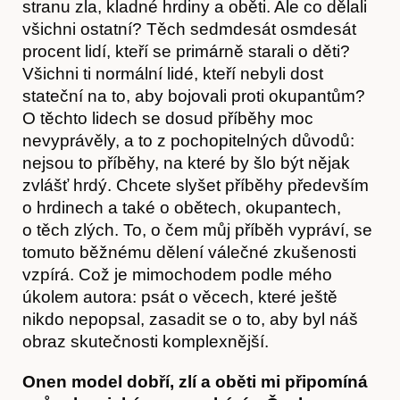
Obchod
stranu zla, kladné hrdiny a oběti. Ale co dělali
všichni ostatní? Těch sedmdesát osmdesát
procent lidí, kteří se primárně starali o děti?
Všichni ti normální lidé, kteří nebyli dost
stateční na to, aby bojovali proti okupantům?
O těchto lidech se dosud příběhy moc
nevyprávěly, a to z pochopitelných důvodů:
nejsou to příběhy, na které by šlo být nějak
zvlášť hrdý. Chcete slyšet příběhy především
o hrdinech a také o obětech, okupantech,
o těch zlých. To, o čem můj příběh vypráví, se
tomuto běžnému dělení válečné zkušenosti
vzpírá. Což je mimochodem podle mého
úkolem autora: psát o věcech, které ještě
nikdo nepopsal, zasadit se o to, aby byl náš
obraz skutečnosti komplexnější.
Onen model dobří, zlí a oběti mi připomíná