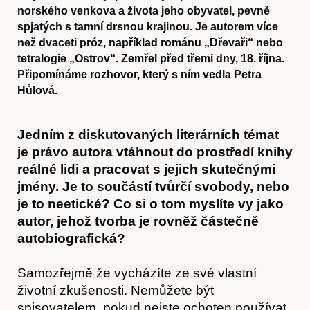
norského venkova a života jeho obyvatel, pevně
spjatých s tamní drsnou krajinou. Je autorem více
než dvaceti próz, například románu „Dřevaři“ nebo
tetralogie „Ostrov“. Zemřel před třemi dny, 18. října.
Připomínáme rozhovor, který s ním vedla Petra
Hůlová.
Jedním z diskutovaných literárních témat
je právo autora vtáhnout do prostředí knihy
reálné lidi a pracovat s jejich skutečnými
jmény. Je to součástí tvůrčí svobody, nebo
je to neetické? Co si o tom myslíte vy jako
autor, jehož tvorba je rovněž částečně
autobiografická?
Samozřejmě že vycházíte ze své vlastní
životní zkušenosti. Nemůžete být
spisovatelem, pokud nejste ochoten používat