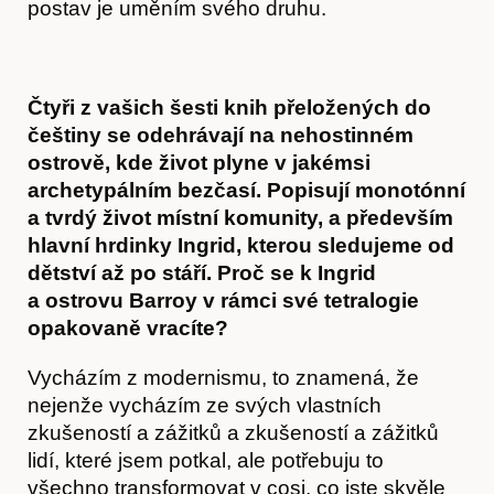
postav je uměním svého druhu.
Čtyři z vašich šesti knih přeložených do
češtiny se odehrávají na nehostinném
ostrově, kde život plyne v jakémsi
archetypálním bezčasí. Popisují monotónní
a tvrdý život místní komunity, a především
hlavní hrdinky Ingrid, kterou sledujeme od
dětství až po stáří. Proč se k Ingrid
a ostrovu Barroy v rámci své tetralogie
opakovaně vracíte?
Vycházím z modernismu, to znamená, že
nejenže vycházím ze svých vlastních
zkušeností a zážitků a zkušeností a zážitků
lidí, které jsem potkal, ale potřebuju to
všechno transformovat v cosi, co jste skvěle