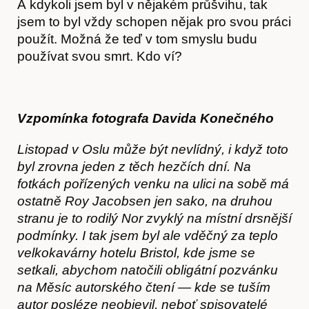
A kdykoli jsem byl v nějakém průšvihu, tak
jsem to byl vždy schopen nějak pro svou práci
použít. Možná že teď v tom smyslu budu
používat svou smrt. Kdo ví?
Vzpomínka fotografa Davida Konečného
Listopad v Oslu může být nevlídný, i když toto
byl zrovna jeden z těch hezčích dní. Na
fotkách pořízených venku na ulici na sobě má
ostatně Roy Jacobsen jen sako, na druhou
stranu je to rodilý Nor zvyklý na místní drsnější
podmínky. I tak jsem byl ale vděčný za teplo
velkokavárny hotelu Bristol, kde jsme se
setkali, abychom natočili obligátní pozvánku
na Měsíc autorského čtení — kde se tuším
autor posléze neobjevil, neboť spisovatelé