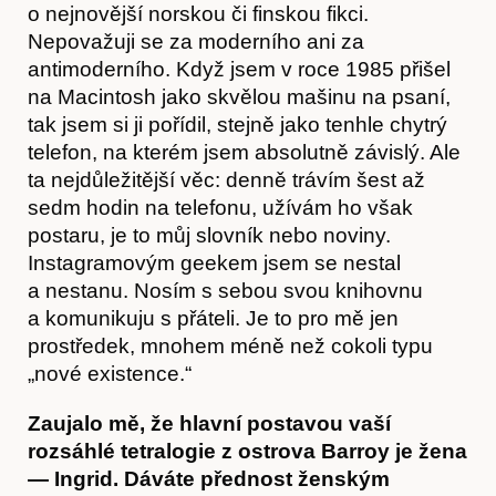
o nejnovější norskou či finskou fikci.
Nepovažuji se za moderního ani za
antimoderního. Když jsem v roce 1985 přišel
na Macintosh jako skvělou mašinu na psaní,
tak jsem si ji pořídil, stejně jako tenhle chytrý
telefon, na kterém jsem absolutně závislý. Ale
ta nejdůležitější věc: denně trávím šest až
sedm hodin na telefonu, užívám ho však
postaru, je to můj slovník nebo noviny.
Instagramovým geekem jsem se nestal
a nestanu. Nosím s sebou svou knihovnu
a komunikuju s přáteli. Je to pro mě jen
prostředek, mnohem méně než cokoli typu
„nové existence.“
Zaujalo mě, že hlavní postavou vaší
rozsáhlé tetralogie z ostrova Barroy je žena
— Ingrid. Dáváte přednost ženským