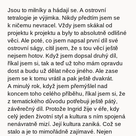
Jsou to milníky a hádají se. A ostrovní
tetralogie je výjimka. Nikdy předtím jsem se
k ničemu nevracel. Vždy jsem skákal od
projektu k projektu a byly to absolutně odlišné
věci. Ale poté, co jsem napsal první díl své
ostrovní ságy, cítil jsem, že s tou věcí ještě
nejsem hotov. Když jsem dopsal druhý díl,
říkal jsem si, tak a teď už toho mám opravdu
dost a budu už dělat něco jiného. Ale zase
jsem se k tomu vrátil a pak ještě dvakrát.
A minulý rok, když jsem přemýšlel nad
koncem toho celého příběhu, říkal jsem si, že
z tematického důvodu potřebuji ještě pátý,
závěrečný díl. Protože Ingrid žije v éře, kdy
celý jeden životní styl a kultura s ním spojená
nenávratně mizí. Její kultura zaniká. Což se
stalo a je to mimořádně zajímavé. Nejen
Předplatné