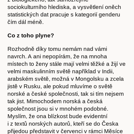
Hostcast
sociokulturního hlediska, a vysvětlení oněch
statistických dat pracuje s kategorií genderu
čím dál méně.
Co z toho plyne?
Rozhodně díky tomu nemám nad vámi
navrch. A ani nepopírám, že na mnoha
místech to ženy stále mají velmi těžké a žijí ve
velmi maskulinním světě například v Indii,
arabském světě, možná v Mongolsku a zcela
jistě v Rusku, ale pokud mluvíme o světě
norské a české společnosti, tak si tím nejsem
tak jist. Mimochodem norská a česká
společnost jsou si v mnohém podobné.
Myslím, že ona blízkost bude evidentní
i z textů norských autorů, kteří se do Česka
přijedou představit v červenci v rámci Měsíce