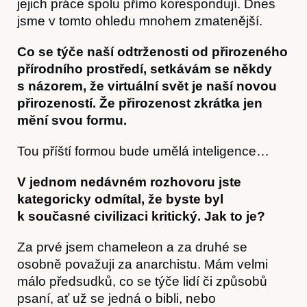
jejich práce spolu přímo korespondují. Dnes
Články
jsme v tomto ohledu mnohem zmatenější.
Co se týče naší odtrženosti od přirozeného
přírodního prostředí, setkávám se někdy
s názorem, že virtuální svět je naší novou
přirozeností. Že přirozenost zkrátka jen
mění svou formu.
Tou příští formou bude umělá inteligence…
V jednom nedávném rozhovoru jste
kategoricky odmítal, že byste byl
k současné civilizaci kritický. Jak to je?
Za prvé jsem chameleon a za druhé se
osobně považuji za anarchistu. Mám velmi
málo předsudků, co se týče lidí či způsobů
psaní, ať už se jedná o bibli, nebo