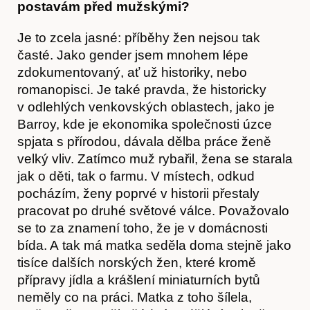
postavám před mužskými?
Časopis
Je to zcela jasné: příběhy žen nejsou tak
časté. Jako gender jsem mnohem lépe
zdokumentovaný, ať už historiky, nebo
romanopisci. Je také pravda, že historicky
v odlehlých venkovských oblastech, jako je
Barroy, kde je ekonomika společnosti úzce
spjata s přírodou, dávala dělba práce ženě
velký vliv. Zatímco muž rybařil, žena se starala
jak o děti, tak o farmu. V místech, odkud
pocházím, ženy poprvé v historii přestaly
pracovat po druhé světové válce. Považovalo
se to za znamení toho, že je v domácnosti
bída. A tak má matka seděla doma stejně jako
tisíce dalších norských žen, které kromě
přípravy jídla a krášlení miniaturních bytů
neměly co na práci. Matka z toho šílela,