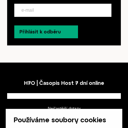
Přihlásit k odběru
H7O | Časopis Host 7 dní online
Nejčastější dotazy
GDPR a podmínky soutěže
Používáme soubory cookies
Obchodní podmínky