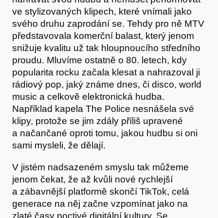
ve stylizovaných klipech, které vnímali jako
svého druhu zaprodání se. Tehdy pro ně MTV
představovala komerční balast, který jenom
snižuje kvalitu už tak hloupnoucího středního
proudu. Mluvíme ostatně o 80. letech, kdy
popularita rocku začala klesat a nahrazoval ji
rádiový pop, jaký známe dnes, či disco, world
music a celkově elektronická hudba.
Například kapela The Police nesnášela své
O nás
klipy, protože se jim zdály příliš upravené
a načančané oproti tomu, jakou hudbu si oni
sami mysleli, že dělají.
V jistém nadsazeném smyslu tak můžeme
jenom čekat, že až kvůli nové rychlejší
a zábavnější platformě skončí TikTok, celá
generace na něj začne vzpomínat jako na
zlaté časy poctivé digitální kultury. Se