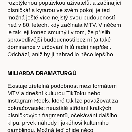
rozptýlenou poptávkou uživatelů, a začínající
Kontakt
písničkář s kytarou ve svém pokoji je teď
možná ještě více nejistý svou budoucností
než v 80. letech, kdy začínala MTV. V něčem
je tak její konec smutný i v tom, že příslib
spravedlivější budoucnosti bez ní (a také
dominance v určování hitů rádii) nepřišel.
Odchází, aniž by ji nahradilo něco lepšího.
MILIARDA DRAMATURGŮ
Existuje zřetelná podobnost mezi formátem
MTV a dnešní kulturou TikToku nebo
Instagram Reels, které tak lze považovat za
pokračovatele: neustálé střídání krátkých
písničkových fragmentů, očekávání dalšího
klipu, prvek náhody i jakéhosi kulturního
gamblingu. Možná teď přijde něco