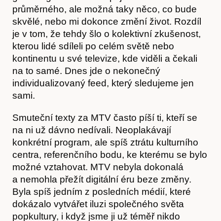
průměrného, ale možná taky něco, co bude
skvělé, nebo mi dokonce změní život. Rozdíl
je v tom, že tehdy šlo o kolektivní zkušenost,
kterou lidé sdíleli po celém světě nebo
kontinentu u své televize, kde viděli a čekali
Předplatné
na to samé. Dnes jde o nekonečný
individualizovaný feed, který sledujeme jen
sami.
Smuteční texty za MTV často píší ti, kteří se
na ni už dávno nedívali. Neoplakávají
konkrétní program, ale spíš ztrátu kulturního
centra, referenčního bodu, ke kterému se bylo
možné vztahovat. MTV nebyla dokonalá
a nemohla přežít digitální éru beze změny.
Byla spíš jedním z posledních médií, které
dokázalo vytvářet iluzi společného světa
popkultury, i když jsme ji už téměř nikdo