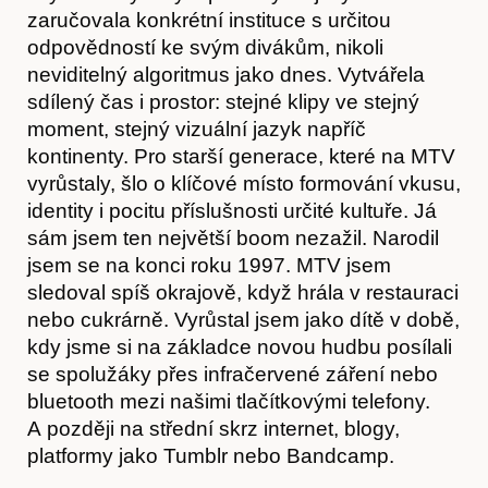
zaručovala konkrétní instituce s určitou
odpovědností ke svým divákům, nikoli
neviditelný algoritmus jako dnes. Vytvářela
sdílený čas i prostor: stejné klipy ve stejný
moment, stejný vizuální jazyk napříč
kontinenty. Pro starší generace, které na MTV
vyrůstaly, šlo o klíčové místo formování vkusu,
identity i pocitu příslušnosti určité kultuře. Já
sám jsem ten největší boom nezažil. Narodil
jsem se na konci roku 1997. MTV jsem
sledoval spíš okrajově, když hrála v restauraci
nebo cukrárně. Vyrůstal jsem jako dítě v době,
kdy jsme si na základce novou hudbu posílali
se spolužáky přes infračervené záření nebo
bluetooth mezi našimi tlačítkovými telefony.
A později na střední skrz internet, blogy,
platformy jako Tumblr nebo Bandcamp.