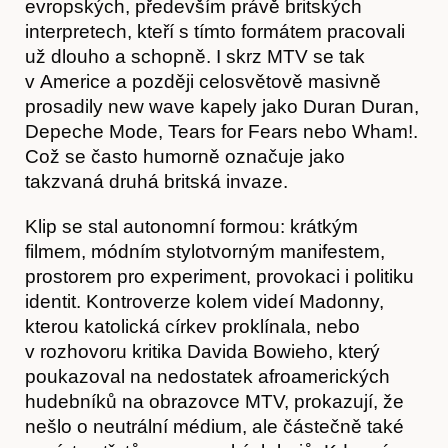
evropských, především právě britských
interpretech, kteří s tímto formátem pracovali
už dlouho a schopně. I skrz MTV se tak
v Americe a později celosvětově masivně
prosadily new wave kapely jako Duran Duran,
Depeche Mode, Tears for Fears nebo Wham!.
Což se často humorně označuje jako
takzvaná druhá britská invaze.
Klip se stal autonomní formou: krátkým
Články
filmem, módním stylotvorným manifestem,
prostorem pro experiment, provokaci i politiku
identit. Kontroverze kolem videí Madonny,
kterou katolická církev proklínala, nebo
v rozhovoru kritika Davida Bowieho, který
poukazoval na nedostatek afroamerických
hudebníků na obrazovce MTV, prokazují, že
nešlo o neutrální médium, ale částečně také