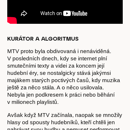
Akce
KURÁTOR A ALGORITMUS
MTV proto byla obdivovaná i nenáviděná.
V posledních dnech, kdy se internet plní
smutečními texty a videi za koncem její
hudební éry, se nostalgicky stává jakýmsi
majákem starých poctivých časů, kdy muzika
ještě za něco stála. A o něco usilovala.
Nebyla jen podkresem k práci nebo běhání
v milionech playlistů.
Avšak když MTV začínala, naopak se množily
hlasy od spousty hudebníků, kteří chtěli jen
nahrávat svou hudbu a nemuset performovat