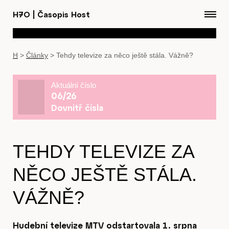
H7O
|
Časopis Host
H
>
Články
>
Tehdy televize za něco ještě stála. Vážně?
Aktuální číslo
06/26
Dovnitř čísla
TEHDY TELEVIZE ZA
NĚCO JEŠTĚ STÁLA.
VÁŽNĚ?
Hudební televize MTV odstartovala 1. srpna