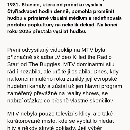
1981. Stanice, která od počátku vysílala
čtyřiadvacet hodin denně, pomohla proměnit
hudbu v primárně vizuální médium a redefinovala
podobu popkultury na několik dekád. Na konci
roku 2025 přestala vysílat hudbu.
První odvysílaný videoklip na MTV byla
příznačně skladba „Video Killed the Radio
Star“ od The Buggles. MTV dominantní sílu
rádií nezabila, ale určitě ji oslabila. Dnes, kdy
na konci minulého roku zanikly její evropské
hudební kanály a zůstal už jen hlavní program
zaměřený převážně na reality shows, se
nabízí otázka: co přesně vlastně skončilo?
MTV nebyla pouze televizí s klipy, ale také
kurátorované místo, kde se vyplatilo hledat
hity a někdy skryté poklady. Její výběr