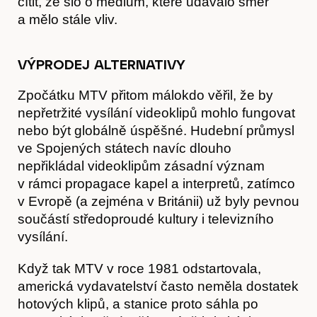
cítit, že šlo o médium, které udávalo směr
a mělo stále vliv.
VÝPRODEJ ALTERNATIVY
Zpočátku MTV přitom málokdo věřil, že by
nepřetržité vysílání videoklipů mohlo fungovat
nebo být globálně úspěšné. Hudební průmysl
ve Spojených státech navíc dlouho
nepřikládal videoklipům zásadní význam
v rámci propagace kapel a interpretů, zatímco
v Evropě (a zejména v Británii) už byly pevnou
součástí středoproudé kultury i televizního
vysílání.
Když tak MTV v roce 1981 odstartovala,
americká vydavatelství často neměla dostatek
hotových klipů, a stanice proto sáhla po