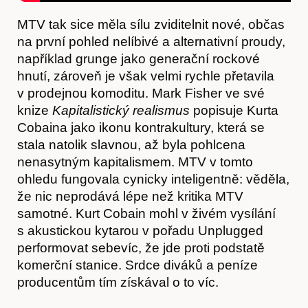
MTV tak sice měla sílu zviditelnit nové, občas
na první pohled nelíbivé a alternativní proudy,
například grunge jako generační rockové
hnutí, zároveň je však velmi rychle přetavila
v prodejnou komoditu. Mark Fisher ve své
knize
Kapitalistický realismus
popisuje Kurta
Cobaina jako ikonu kontrakultury, která se
stala natolik slavnou, až byla pohlcena
nenasytným kapitalismem. MTV v tomto
ohledu fungovala cynicky inteligentně: věděla,
že nic neprodává lépe než kritika MTV
samotné. Kurt Cobain mohl v živém vysílání
s akustickou kytarou v pořadu Unplugged
performovat sebevíc, že jde proti podstatě
komerční stanice. Srdce diváků a peníze
producentům tím získával o to víc.