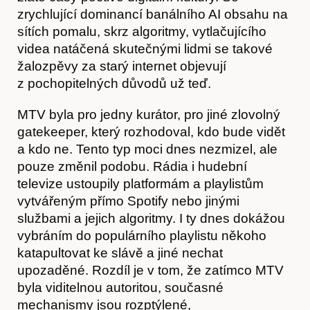
zrychlující dominancí banálního AI obsahu na
sítích pomalu, skrz algoritmy, vytlačujícího
videa natáčená skutečnými lidmi se takové
žalozpěvy za starý internet objevují
z pochopitelných důvodů už teď.
MTV byla pro jedny kurátor, pro jiné zlovolný
gatekeeper, který rozhodoval, kdo bude vidět
a kdo ne. Tento typ moci dnes nezmizel, ale
pouze změnil podobu. Rádia i hudební
televize ustoupily platformám a playlistům
vytvářeným přímo Spotify nebo jinými
službami a jejich algoritmy. I ty dnes dokážou
vybráním do populárního playlistu někoho
Obchod
katapultovat ke slávě a jiné nechat
upozaděné. Rozdíl je v tom, že zatímco MTV
byla viditelnou autoritou, současné
mechanismy jsou rozptýlené,