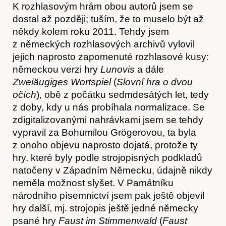
K rozhlasovým hrám obou autorů jsem se
Časopis
dostal až později; tuším, že to muselo být až
někdy kolem roku 2011. Tehdy jsem
z německých rozhlasových archivů vylovil
jejich naprosto zapomenuté rozhlasové kusy:
německou verzi hry
Lunovis
a dále
Zweiäugiges Wortspiel
(
Slovní hra o dvou
očích
), obě z počátku sedmdesátých let, tedy
z doby, kdy u nás probíhala normalizace. Se
zdigitalizovanými nahrávkami jsem se tehdy
vypravil za Bohumilou Grögerovou, ta byla
z onoho objevu naprosto dojatá, protože ty
hry, které byly podle strojopisných podkladů
natočeny v Západním Německu, údajně nikdy
neměla možnost slyšet. V Památníku
národního písemnictví jsem pak ještě objevil
hry další, mj. strojopis ještě jedné německy
psané hry
Faust im Stimmenwald
(
Faust