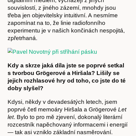
digitálním médiem, vycházejí z jiných
souvislostí, z jiného zázemí, mnohdy jsou
třeba jen objevitelsky intuitivní. A nesmíme
zapomínat na to, že linie radiofonního
experimentu je v našich končinách nespojitá,
zpřetrhaná.
Kdy a skrze jaká díla jste se poprvé setkal
s tvorbou Grögerové a Hiršala? Lišily se
jejich rozhlasové hry od toho, co jste do té
doby slyšel?
Kdysi, někdy v devadesátých letech, jsem
poprvé četl memoáry Hiršala a Grögerové
Let
let
. Bylo to pro mě zjevení, dokonalý literární
rozcestník napěchovaný informacemi i energií
— tak asi vzniklo základní nasměrování.