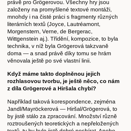
právě pro Grögerovou. Všechny hry jsou
založeny na promyšlené textové montáži,
mnohdy i na čisté práci s fragmenty různých
literárních textů (Joyce, Lautréamont,
Morgenstern, Verne, de Bergerac,
Wittgenstein aj.). Třídění, kompozice, to byla
technika, v níž byla Grögerová takzvaně
doma — a snad právě díky tomu se hrám
věnovala ještě po své vlastní linii.
Když máme takto doplněnou jejich
rozhlasovou tvorbu, je ještě něco, co nám
z díla Grögerové a Hiršala chybí?
Například taková korespondence, zejména
Jandl/Mayröckerová — Hiršal/Grögerová, to
by jistě stálo za zpracování. Množství různě
roztroušených teoretických a nepřeložených
textů, ty by bylo jistě dobré posbírat. Anebo