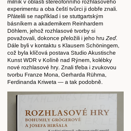
milník v oblasti stereofonního rozhlasového
experimentu a oba čeští tvůrci ji dobře znali.
Přátelili se například i se stuttgartským
Kontakt
básníkem a akademikem Reinhardem
Döhlem, jehož rozhlasové tvorby si
považovali, dokonce přeložili i jeho hru
Zeď.
Dále byli v kontaktu s Klausem Schöningem,
což byla klíčová postava Studio Akustische
Kunst WDR v Kolíně nad Rýnem, kolébky
nové rozhlasové hry. Znali třeba i zvukovou
tvorbu Franze Mona, Gerharda Rühma,
Ferdinanda Kriweta — a tak podobně.