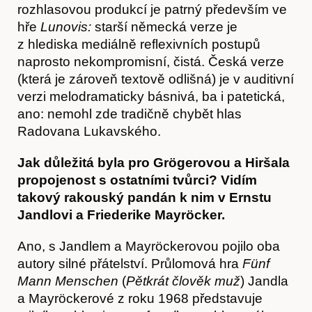
rozhlasovou produkcí je patrný především ve
hře
Lunovis:
starší německá verze je
z hlediska mediálně reflexivních postupů
naprosto nekompromisní, čistá. Česká verze
(která je zároveň textově odlišná) je v auditivní
verzi melodramaticky básnivá, ba i patetická,
ano: nemohl zde tradičně chybět hlas
Radovana Lukavského.
Jak důležitá byla pro Grögerovou a Hiršala
propojenost s ostatními tvůrci? Vidím
takový rakouský pandán k nim v Ernstu
Jandlovi a Friederike Mayröcker.
Ano, s Jandlem a Mayröckerovou pojilo oba
autory silné přátelství. Průlomová hra
Fünf
Mann Menschen
(
Pětkrát člověk muž
) Jandla
a Mayröckerové z roku 1968 představuje