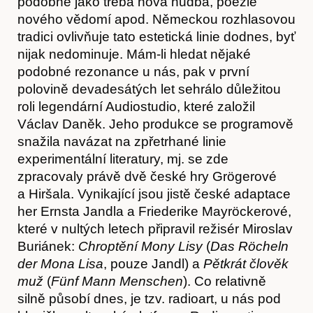
podobně jako třeba nová hudba, poezie
nového vědomí apod. Německou rozhlasovou
tradici ovlivňuje tato estetická linie dodnes, byť
nijak nedominuje. Mám-li hledat nějaké
podobné rezonance u nás, pak v první
polovině devadesátých let sehrálo důležitou
roli legendární Audiostudio, které založil
Václav Daněk. Jeho produkce se programově
snažila navázat na zpřetrhané linie
experimentální literatury, mj. se zde
zpracovaly právě dvě české hry Grögerové
a Hiršala. Vynikající jsou jistě české adaptace
her Ernsta Jandla a Friederike Mayröckerové,
které v nultých letech připravil režisér Miroslav
Buriánek:
Chroptění Mony Lisy
(
Das Röcheln
der Mona Lisa
, pouze Jandl) a
Pětkrát člověk
muž
(
Fünf Mann Menschen
). Co relativně
silně působí dnes, je tzv. radioart, u nás pod