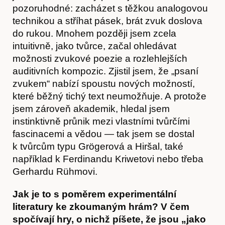
pozoruhodné: zacházet s těžkou analogovou
technikou a stříhat pásek, brát zvuk doslova
do rukou. Mnohem později jsem zcela
intuitivně, jako tvůrce, začal ohledávat
možnosti zvukové poezie a rozlehlejších
auditivních kompozic. Zjistil jsem, že „psaní
zvukem“ nabízí spoustu nových možností,
které běžný tichý text neumožňuje. A protože
jsem zároveň akademik, hledal jsem
instinktivně průnik mezi vlastními tvůrčími
fascinacemi a vědou — tak jsem se dostal
k tvůrcům typu Grögerová a Hiršal, také
například k Ferdinandu Kriwetovi nebo třeba
Gerhardu Rühmovi.
Jak je to s poměrem experimentální
literatury ke zkoumaným hrám? V čem
spočívají hry, o nichž píšete, že jsou „jako