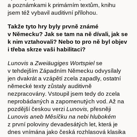
a poznámkami k primárním textům, knihu
jsem též vybavil auditivní přílohou.
Takže tyto hry byly prvně známé
v Německu? Jak se tam na ně dívali, jak se
k nim vztahovali? Nebo to pro ně byl objev
i třeba skrze vaši habilitaci?
Lunovis
a
Zweiäugiges Wortspiel
se
v tehdejším Západním Německu odvysílaly
jen dvakrát a vzápětí zcela zapadly, ostatní
německé texty zůstaly auditivně
nezpracovány. Vstoupil jsem tedy do zcela
neprobádaných a zapomenutých vod. Až na
pozdější českou verzi
Lunovis,
přesněji
Lunovis aneb Měsíčku na nebi hlubokém
z první poloviny devadesátých let, která je
dnes vnímána jako česká rozhlasová klasika