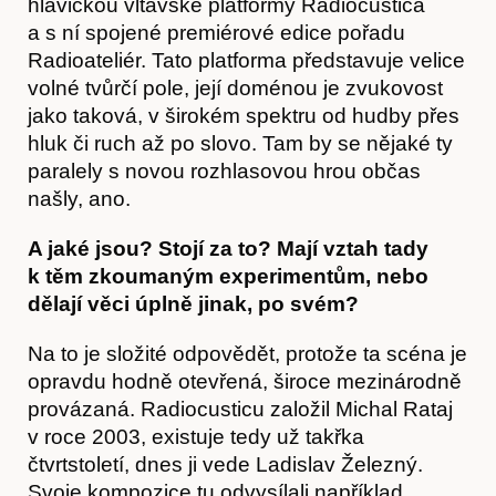
hlavičkou vltavské platformy Radiocustica
a s ní spojené premiérové edice pořadu
Radioateliér. Tato platforma představuje velice
volné tvůrčí pole, její doménou je zvukovost
jako taková, v širokém spektru od hudby přes
hluk či ruch až po slovo. Tam by se nějaké ty
paralely s novou rozhlasovou hrou občas
našly, ano.
A jaké jsou? Stojí za to? Mají vztah tady
k těm zkoumaným experimentům, nebo
dělají věci úplně jinak, po svém?
Na to je složité odpovědět, protože ta scéna je
opravdu hodně otevřená, široce mezinárodně
provázaná. Radiocusticu založil Michal Rataj
v roce 2003, existuje tedy už takřka
čtvrtstoletí, dnes ji vede Ladislav Železný.
Svoje kompozice tu odvysílali například