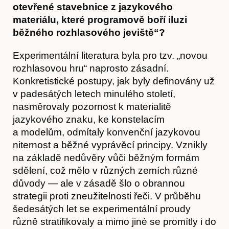
otevřené stavebnice z jazykového
materiálu, které programově boří iluzi
běžného rozhlasového jeviště“?
Experimentální literatura byla pro tzv. „novou
rozhlasovou hru“ naprosto zásadní.
Konkretistické postupy, jak byly definovány už
v padesátých letech minulého století,
nasměrovaly pozornost k materialitě
jazykového znaku, ke konstelacím
a modelům, odmítaly konvenční jazykovou
niternost a běžné vyprávěcí principy. Vznikly
na základě nedůvěry vůči běžným formám
sdělení, což mělo v různých zemích různé
důvody — ale v zásadě šlo o obrannou
strategii proti zneužitelnosti řeči. V průběhu
šedesátých let se experimentální proudy
různě stratifikovaly a mimo jiné se promítly i do