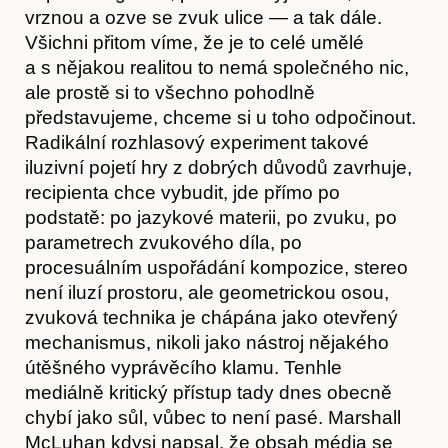
vrznou a ozve se zvuk ulice — a tak dále.
Všichni přitom víme, že je to celé umělé
a s nějakou realitou to nemá společného nic,
ale prostě si to všechno pohodlně
představujeme, chceme si u toho odpočinout.
Radikální rozhlasový experiment takové
iluzivní pojetí hry z dobrých důvodů zavrhuje,
recipienta chce vybudit, jde přímo po
podstatě: po jazykové materii, po zvuku, po
O nás
parametrech zvukového díla, po
procesuálním uspořádání kompozice, stereo
není iluzí prostoru, ale geometrickou osou,
zvuková technika je chápána jako otevřený
mechanismus, nikoli jako nástroj nějakého
útěšného vyprávěcího klamu. Tenhle
mediálně kritický přístup tady dnes obecně
chybí jako sůl, vůbec to není pasé. Marshall
McLuhan kdysi napsal, že obsah média se