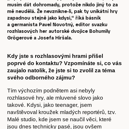
musím dát dohromady, protože nikdo jiný to za
mě neudělá. Že nevznikne-li, pak ty unikátní hry
zapadnou stejně jako kdysi,“ říká básník
a germanista Pavel Novotný, editor svazku
rozhlasových her autorské dvojice Bohumily
Grögerové a Josefa Hiršala.
Kdy jste s rozhlasovými hrami přišel
poprvé do kontaktu? Vzpomínáte si, co vás
zaujalo natolik, že jste si to zvolil za téma
svého odborného zájmu?
Tím výchozím podnětem asi nebyly
rozhlasové hry, ale mluvené slovo jako
takové. Kdysi, jako teenager, jsem
navštěvoval kroužek mladých reportérů, tzv.
Malé studio, kde jsem se naučil věci, které
jsou dnes technicky pasé, jsou ovšem