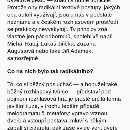
osvětové gesto — snad i smutně ironické.
Protože ony radikální textové postupy, jakých
oba autoři využívají, jsou u nás v podstatě
neznámé a v českém rozhlasovém prostředí
se prakticky nevyskytují. Ty principy zná
vlastně jen pár odborníků, spolehlivě např.
Michal Rataj, Lukáš Jiřička, Zuzana
Augustová nebo také Jiří Adámek,
samozřejmě.
Co na nich bylo tak radikálního?
To, co si běžný posluchač — a bohužel také
běžný rozhlasový tvůrce — představí pod
pojmem rozhlasová hra, je prostě určitá forma
jevištní iluze, v trochu lepším případě
melodramatu či metafory: vpravo vrznou
dveře a vstoupí postava, mluví s někým,
zapálí si cigaretu, pak zase vyjde ven, dveře