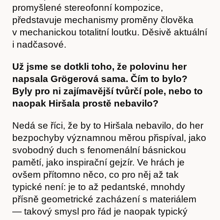
promyšlené stereofonní kompozice,
představuje mechanismy proměny člověka
v mechanickou totalitní loutku. Děsivě aktuální
i nadčasové.
Už jsme se dotkli toho, že polovinu her
napsala Grögerová sama. Čím to bylo?
Byly pro ni zajímavější tvůrčí pole, nebo to
naopak Hiršala prostě nebavilo?
Nedá se říci, že by to Hiršala nebavilo, do her
bezpochyby významnou měrou přispíval, jako
svobodný duch s fenomenální básnickou
pamětí, jako inspirační gejzír. Ve hrách je
ovšem přítomno něco, co pro něj až tak
typické není: je to až pedantské, mnohdy
přísně geometrické zacházení s materiálem
— takový smysl pro řád je naopak typický