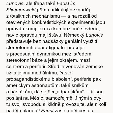
Lunovis
, ale třeba také
Faust im
Stimmenwald
přímo artikulují beznaděj
z totalitních mechanismů — a na rozdíl od
otevřených konkretistických experimentů jsou
opravdu komplexní a kompozičně sevřené,
navíc opravdu mají šťávu. Německý
Lunovis
představuje bez nadsázky geniální využití
stereofonního paradigmatu: pracuje
s procesuální dynamikou mezi středem
stereofonní báze a jejím okrajem, mezi
centrem a periferií. Střed je věnován zemské
tíži a jejímu mediálnímu, často
propagandistickému blábolení, periferie pak
americkým astronautům, také snílkům
a básníkům, dá se říci „odpadlíkům“ — ti jsou
posláni na Měsíc, samozřejmě. Jinými slovy:
tu svoji svobodu si klidně provozujte, ale nikoli
na této planetě!
Faust
zase, opět cestou