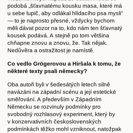
podobá „šťavnatému kousku masa, které má
u sebe lupič, aby odlákal hlídacího psa mysli“
— to je naprosto přesné, vždycky bychom
měli dávat pozor na to, kdo nám ten šťavnatý
kousek podává. A stejně po tom většina
chňapne znovu a znovu, že. Tak nějak.
Nedůvěra a ostražitost je namístě.
Co vedlo Grögerovou a Hiršala k tomu, že
některé texty psali německy?
Oba autoři byli v šedesátých letech silně
navázáni na západní scénu a její estetické
směřování. A především v Západním
Německu se rozvinuly podmínky pro
svobodný rozhlasový experiment, který by
v konzervativních československých
podmínkách těžko mohl vzniknout, natožpak