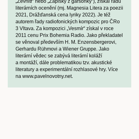
„Zevnitř“ nebo „Zápisky z garsonky“), získal řadu
literárních ocenění (mj. Magnesia Litera za poezii
2021, Drážďanská cena lyriky 2022). Je též
autorem řady radiofonických kompozic pro ČRo
3 Vltava. Za kompozici „Vesmír“ získal v roce
2011 cenu Prix Bohemia Radio. Jako překladatel
se věnoval především H. M. Enzensbergerovi,
Gerhardu Rühmovi a Wiener Gruppe. Jako
literární vědec se zabývá literární koláží
a montáží, dále problematikou tzv. akustické
literatury a experimentální rozhlasové hry. Více
na www.pavelnovotny.net.