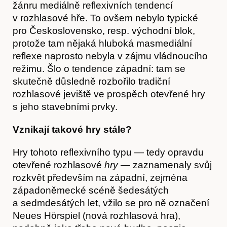
žánru mediálně reflexivních tendencí
v rozhlasové hře. To ovšem nebylo typické
pro Československo, resp. východní blok,
protože tam nějaká hluboká masmediální
reflexe naprosto nebyla v zájmu vládnoucího
režimu. Šlo o tendence západní: tam se
skutečně důsledně rozbořilo tradiční
rozhlasové jeviště ve prospěch otevřené hry
s jeho stavebními prvky.
Vznikají takové hry stále?
Hry tohoto reflexivního typu — tedy opravdu
otevřené rozhlasové
hry
— zaznamenaly svůj
rozkvět především na západní, zejména
západoněmecké scéně šedesátých
a sedmdesátých let, vžilo se pro ně označení
Neues Hörspiel (nová rozhlasová hra),