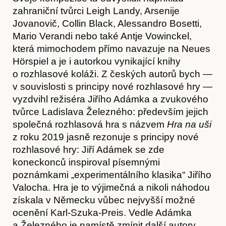
zahraniční tvůrci Leigh Landy, Arsenije
Jovanovič, Collin Black, Alessandro Bosetti,
Mario Verandi nebo také Antje Vowinckel,
která mimochodem přímo navazuje na Neues
Hörspiel a je i autorkou vynikající knihy
o rozhlasové koláži. Z českých autorů bych —
v souvislosti s principy nové rozhlasové hry —
vyzdvihl režiséra Jiřího Adámka a zvukového
tvůrce Ladislava Železného: především jejich
společná rozhlasová hra s názvem
Hra na uši
z roku 2019 jasně rezonuje s principy nové
rozhlasové hry: Jiří Adámek se zde
koneckonců inspiroval písemnými
poznámkami „experimentálního klasika“ Jiřího
Valocha. Hra je to výjimečná a nikoli náhodou
získala v Německu vůbec nejvyšší možné
ocenění Karl-Szuka-Preis. Vedle Adámka
a Železného je namístě zmínit další autory,