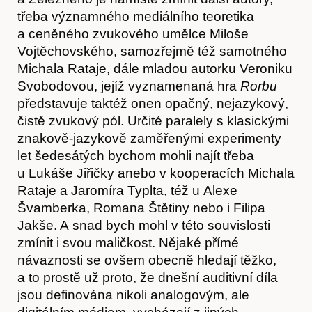
třeba významného mediálního teoretika
a ceněného zvukového umělce Miloše
Vojtěchovského, samozřejmě též samotného
Michala Rataje, dále mladou autorku Veroniku
Články
Svobodovou, jejíž vyznamenaná hra
Rorbu
představuje taktéž onen opačný, nejazykový,
čistě zvukový pól. Určité paralely s klasickými
znakově-jazykově zaměřenými experimenty
let šedesátých bychom mohli najít třeba
u Lukáše Jiřičky anebo v kooperacích Michala
Rataje a Jaromíra Typlta, též u Alexe
Švamberka, Romana Štětiny nebo i Filipa
Jakše. A snad bych mohl v této souvislosti
zmínit i svou maličkost. Nějaké přímé
návaznosti se ovšem obecně hledají těžko,
a to prostě už proto, že dnešní auditivní díla
jsou definována nikoli analogovým, ale