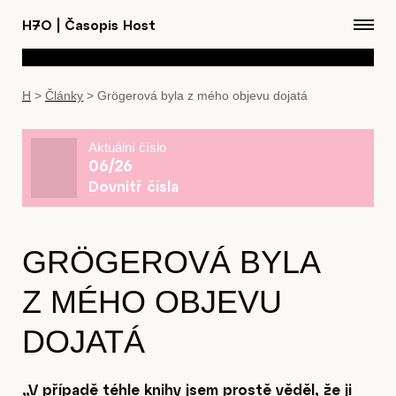
H7O
|
Časopis Host
H
>
Články
>
Grögerová byla z mého objevu dojatá
Aktuální číslo
06/26
Dovnitř čísla
GRÖGEROVÁ BYLA
Z MÉHO OBJEVU
DOJATÁ
„V případě téhle knihy jsem prostě věděl, že ji