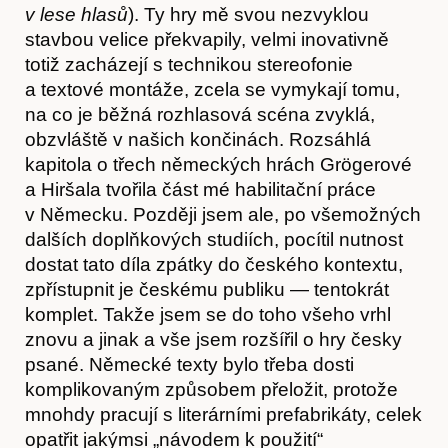
v lese hlasů
). Ty hry mě svou nezvyklou
stavbou velice překvapily, velmi inovativně
totiž zacházejí s technikou stereofonie
a textové montáže, zcela se vymykají tomu,
na co je běžná rozhlasová scéna zvyklá,
obzvláště v našich končinách. Rozsáhlá
kapitola o třech německých hrách Grögerové
a Hiršala tvořila část mé habilitační práce
v Německu. Později jsem ale, po všemožných
dalších doplňkových studiích, pocítil nutnost
dostat tato díla zpátky do českého kontextu,
zpřístupnit je českému publiku — tentokrát
komplet. Takže jsem se do toho všeho vrhl
znovu a jinak a vše jsem rozšířil o hry česky
psané. Německé texty bylo třeba dosti
Hostcast
komplikovaným způsobem přeložit, protože
mnohdy pracují s literárními prefabrikáty, celek
opatřit jakýmsi „návodem k použití“