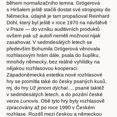
během normalizačního temna. Grögerová
s Hiršalem ještě stačili dostat své strojopisy do
Německa, údajně je tam propašoval Reinhard
Döhl, který byl ještě v roce 1970 na návštěvě
v Praze — do vzniku auditivních produktů
ovšem pak už autoři neměli možnost nijak
Obchod
zasahovat. V sedmdesátých letech se
především Bohumila Grögerová věnovala
rozhlasovým hrám dále, psala do šuplíku,
mnohdy německy, bez reálné vyhlídky na
nějakou rozhlasovou kooperaci.
Západoněmecká estetika nové rozhlasové
hry se promítla také do česky psaných kusů,
mj. do hry
Už jenom dýchat…,
psané taktéž
v sedmdesátých letech, a do pozdní české
verze
Lunovis
. Obě tyto hry byly rozhlasově
zpracovány až po roce 1990 v Českém
rozhlase. Rozdíl mezi českou a německou