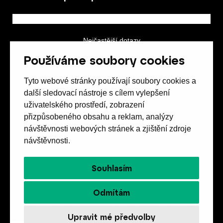
Nejčastější dotazy
GDPR a podmínky soutěže
Používáme soubory cookies
Obchodní podmínky
Tyto webové stránky používají soubory cookies a
další sledovací nástroje s cílem vylepšení
uživatelského prostředí, zobrazení
přizpůsobeného obsahu a reklam, analýzy
návštěvnosti webových stránek a zjištění zdroje
Spolek přátel vydávání
časopisu HOST
návštěvnosti.
Beethovenova 25/4
657 42 Brno-střed
Souhlasím
objednavky@casopishost.cz
+420 775 995 695
Odmítám
Revue Host vychází s laskavou finanční podporou
Upravit mé předvolby
Ministerstva kultury ČR a statutárního města Brna.