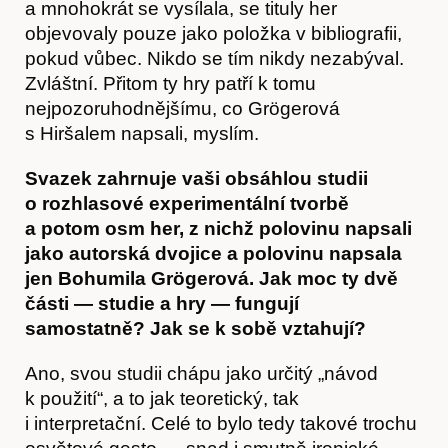
a mnohokrát se vysílala, se tituly her
objevovaly pouze jako položka v bibliografii,
pokud vůbec. Nikdo se tím nikdy nezabýval.
Zvláštní. Přitom ty hry patří k tomu
nejpozoruhodnějšímu, co Grögerová
s Hiršalem napsali, myslím.
Svazek zahrnuje vaši obsáhlou studii
o rozhlasové experimentální tvorbě
a potom osm her, z nichž polovinu napsali
jako autorská dvojice a polovinu napsala
jen Bohumila Grögerová. Jak moc ty dvě
části — studie a hry — fungují
Akce
samostatně? Jak se k sobě vztahují?
Ano, svou studii chápu jako určitý „návod
k použití“, a to jak teoretický, tak
i interpretační. Celé to bylo tedy takové trochu