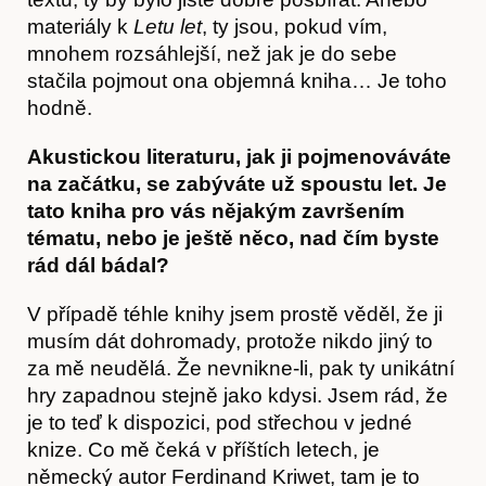
materiály k
Letu let
, ty jsou, pokud vím,
mnohem rozsáhlejší, než jak je do sebe
stačila pojmout ona objemná kniha… Je toho
hodně.
Akustickou literaturu, jak ji pojmenováváte
na začátku, se zabýváte už spoustu let. Je
tato kniha pro vás nějakým završením
tématu, nebo je ještě něco, nad čím byste
rád dál bádal?
V případě téhle knihy jsem prostě věděl, že ji
musím dát dohromady, protože nikdo jiný to
za mě neudělá. Že nevnikne-li, pak ty unikátní
hry zapadnou stejně jako kdysi. Jsem rád, že
je to teď k dispozici, pod střechou v jedné
knize. Co mě čeká v příštích letech, je
německý autor Ferdinand Kriwet, tam je to