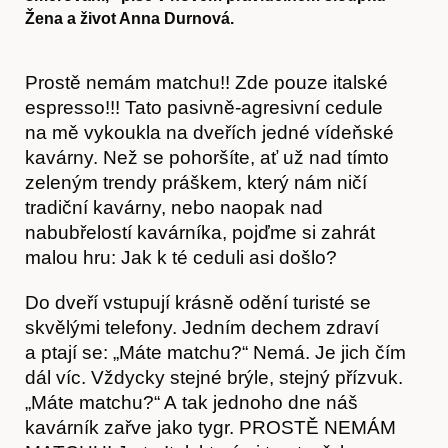
Žena a život Anna Durnová.
Prostě nemám matchu!! Zde pouze italské
espresso!!! Tato pasivně-agresivní cedule
na mě vykoukla na dveřích jedné vídeňské
kavárny. Než se pohoršíte, ať už nad tímto
zeleným trendy práškem, který nám ničí
tradiční kavárny, nebo naopak nad
nabubřelostí kavárníka, pojďme si zahrát
malou hru: Jak k té ceduli asi došlo?
Do dveří vstupují krásně odění turisté se
skvělými telefony. Jedním dechem zdraví
a ptají se: „Máte matchu?“ Nemá. Je jich čím
dál víc. Vždycky stejné brýle, stejný přízvuk.
„Máte matchu?“ A tak jednoho dne náš
kavárník zařve jako tygr. PROSTĚ NEMÁM