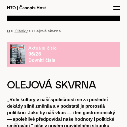
H7O
|
Časopis Host
H
>
Články
>
Olejová skvrna
Aktuální číslo
06/26
Dovnitř čísla
OLEJOVÁ SKVRNA
„Role kultury v naší společnosti se za poslední
dekády silně změnila a v podstatě je prorostlá
politikou. Jako by náš vkus — i ten gastronomický
— spolehlivě předpovídal naše hodnoty i politické
směřování,“ píše v novém pravidelném sloupku