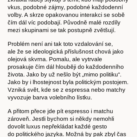
vkus, podobné zájmy, podobné každodenní
volby. A skrze opakovanou interakci se sobě
čím dál víc podobají. Původně malé rozdíly
mezi skupinami se tak postupně zvětšují.
Problém není ani tak toto vzdalování se,
ale že se ideologická příslušnost chová jako
O nás
olejová skvrna. Pomalu, ale vytrvale
prosakuje čím dál hlouběji do každodenního
života. Jako by už nešlo být „mimo politiku“.
Jako by i lhostejnost byla politickým postojem.
Vzniká svět, kde se z espressa nebo matchy
vyvozuje barva volebního lístku.
A přitom přece jde pít espresso i matchu
zároveň. Jestli bychom si někdy nemohli
dovolit luxus nepřekládat každé gesto
Obchod
do politického jazyka. Možná by pak zbyl čas