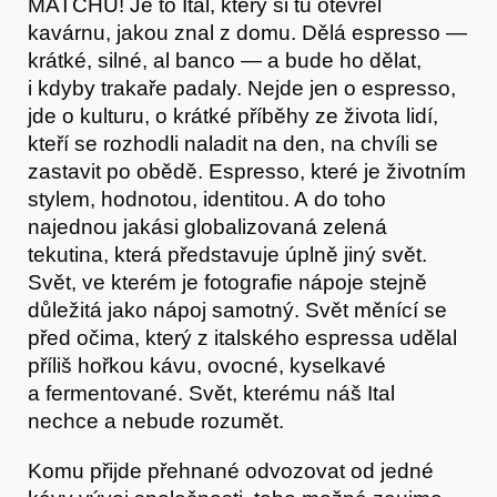
MATCHU! Je to Ital, který si tu otevřel
kavárnu, jakou znal z domu. Dělá espresso —
krátké, silné, al banco — a bude ho dělat,
Články
i kdyby trakaře padaly. Nejde jen o espresso,
jde o kulturu, o krátké příběhy ze života lidí,
kteří se rozhodli naladit na den, na chvíli se
zastavit po obědě. Espresso, které je životním
stylem, hodnotou, identitou. A do toho
najednou jakási globalizovaná zelená
tekutina, která představuje úplně jiný svět.
Svět, ve kterém je fotografie nápoje stejně
důležitá jako nápoj samotný. Svět měnící se
před očima, který z italského espressa udělal
Časopis
příliš hořkou kávu, ovocné, kyselkavé
a fermentované. Svět, kterému náš Ital
nechce a nebude rozumět.
Komu přijde přehnané odvozovat od jedné