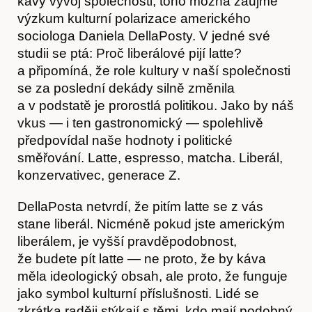
kávy vývoj společnosti, toho možná zaujme
výzkum kulturní polarizace amerického
sociologa Daniela DellaPosty. V jedné své
studii se ptá: Proč liberálové pijí latte?
a připomíná, že role kultury v naší společnosti
Hostcast
se za poslední dekády silně změnila
a v podstatě je prorostlá politikou. Jako by náš
vkus — i ten gastronomický — spolehlivě
předpovídal naše hodnoty i politické
směřování. Latte, espresso, matcha. Liberál,
konzervativec, generace Z.
DellaPosta netvrdí, že pitím latte se z vás
stane liberál. Nicméně pokud jste americkým
liberálem, je vyšší pravděpodobnost,
Akce
že budete pít latte — ne proto, že by káva
měla ideologický obsah, ale proto, že funguje
jako symbol kulturní příslušnosti. Lidé se
zkrátka raději stýkají s těmi, kdo mají podobný