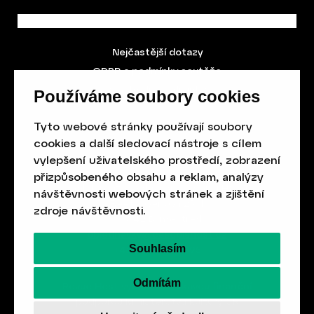
Nejčastější dotazy
GDPR a podmínky soutěže
Obchodní podmínky
Používáme soubory cookies
Tyto webové stránky používají soubory
cookies a další sledovací nástroje s cílem
vylepšení uživatelského prostředí, zobrazení
přizpůsobeného obsahu a reklam, analýzy
Spolek přátel vydávání
časopisu HOST
návštěvnosti webových stránek a zjištění
Beethovenova 25/4
zdroje návštěvnosti.
657 42 Brno-střed
objednavky@casopishost.cz
Souhlasím
+420 775 995 695
Odmítám
Revue Host vychází s laskavou finanční
podporou Ministerstva kultury ČR