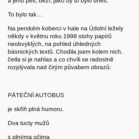
a jeho pes, běží, jako by to bylo dnes.
To bylo tak…
Na perském koberci v hale na Údolní ležely
někdy v květnu roku 1998 stohy papírů
neobvyklých, na pohled úhledných
básnických textů. Chodila jsem kolem nich,
četla si je nahlas a co chvíli se radostně
rozplývala nad čirým půvabem obrazů:
PÁTEČNÍ AUTOBUS
je skříň plná humoru.
Dva tucty mužů
Články
s plnýma očima