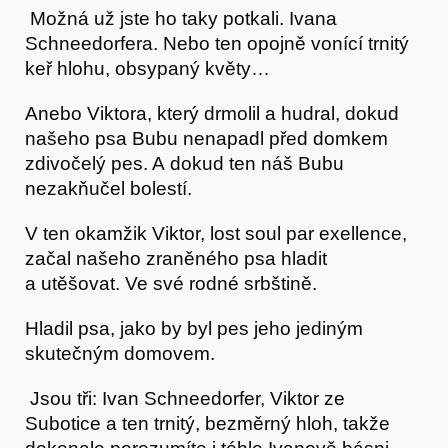
Možná už jste ho taky potkali. Ivana
Schneedorfera. Nebo ten opojně vonící trnitý
keř hlohu, obsypaný květy…
Anebo Viktora, který drmolil a hudral, dokud
našeho psa Bubu nenapadl před domkem
zdivočelý pes. A dokud ten náš Bubu
nezakňučel bolestí.
V ten okamžik Viktor, lost soul par exellence,
začal našeho zraněného psa hladit
Kontakt
a utěšovat. Ve své rodné srbštině.
Hladil psa, jako by byl pes jeho jediným
skutečným domovem.
Jsou tři: Ivan Schneedorfer, Viktor ze
Subotice a ten trnitý, bezměrný hloh, takže