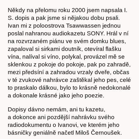
Někdy na přelomu roku 2000 jsem napsala I.
S. dopis a pak jsme si nějakou dobu psali.
Ivan mi z poloostrova Tsawwassen jednou
poslal nahranou audiokazetu SONY. Hrál v ní
na rozvrzaném piánu ve svém domku blues,
zapaloval si sirkami doutník, otevíral flašku
vína, nalíval si víno, polykal, provázel mě se
sklenkou z pokoje do pokoje, pak po zahradě,
mezi předsíní a zahradou vrzaly dveře, občas
v té zvukové nahrávce zaštěkal jeho pes, celé
to praskalo dálkou, bylo to krásně nedokonalé
a dokonale krásné jako jeho poezie.
Dopisy dávno nemám, ani tu kazetu,
Akce
a dokonce ani pozdější nahrávku svého
radiodokumentu o Ivanovi, ve kterém jeho
básničky geniálně načetl Miloš Černoušek.