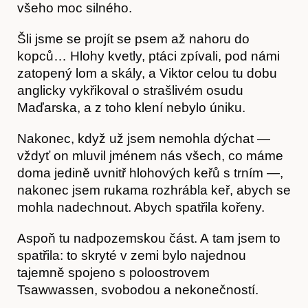
všeho moc silného.
Šli jsme se projít se psem až nahoru do
kopců… Hlohy kvetly, ptáci zpívali, pod námi
zatopený lom a skály, a Viktor celou tu dobu
anglicky vykřikoval o strašlivém osudu
Maďarska, a z toho klení nebylo úniku.
Nakonec, když už jsem nemohla dýchat —
vždyť on mluvil jménem nás všech, co máme
doma jedině uvnitř hlohových keřů s trním —,
nakonec jsem rukama rozhrábla keř, abych se
mohla nadechnout. Abych spatřila kořeny.
Obchod
Aspoň tu nadpozemskou část. A tam jsem to
spatřila: to skryté v zemi bylo najednou
tajemně spojeno s poloostrovem
Tsawwassen, svobodou a nekonečností.