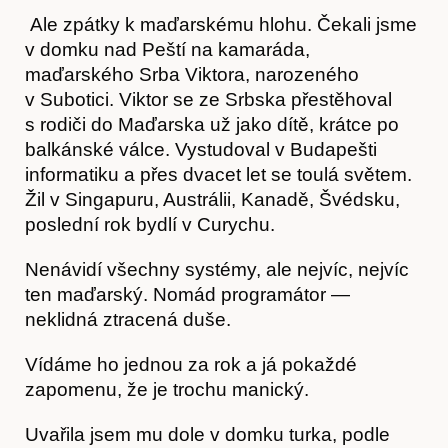
Ale zpátky k maďarskému hlohu. Čekali jsme
v domku nad Peští na kamaráda,
maďarského Srba Viktora, narozeného
v Subotici. Viktor se ze Srbska přestěhoval
s rodiči do Maďarska už jako dítě, krátce po
balkánské válce. Vystudoval v Budapešti
informatiku a přes dvacet let se toulá světem.
Žil v Singapuru, Austrálii, Kanadě, Švédsku,
poslední rok bydlí v Curychu.
Nenávidí všechny systémy, ale nejvíc, nejvíc
ten maďarský. Nomád programátor —
neklidná ztracená duše.
O nás
Vídáme ho jednou za rok a já pokaždé
zapomenu, že je trochu manický.
Uvařila jsem mu dole v domku turka, podle