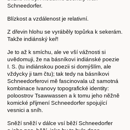
Schneedorfer.
Blízkost a vzdálenost je relativní.
Z dřevin hlohu se vyráběly topůrka k sekerám.
Takže indiánský keř!
Je to až k smíchu, ale ve vší vážnosti si
uvědomuji, že na básníkovi indiánské poezie
I. S. (tu indiánskou poezii si domýšlím, ale
vždycky ji tam čtu); tak tedy na básníkovi
Schneedorferovi mě fascinovala už samotná
kombinace Ivanovy topografické identity:
poloostrov Tsawwassen a k tomu jeho něžně
komické příjmení Schneedorfer spojující
vesnici a sníh.
Sněží sněží v dálce vsí běží Schneedorfer