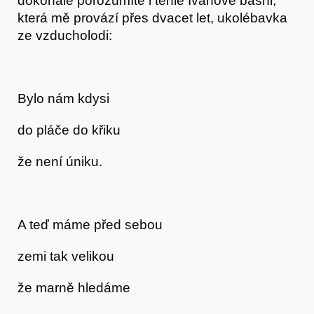
dokonale porozumíte i téhle Ivanově básni,
která mě provází přes dvacet let, ukolébavka
ze vzducholodi:
Bylo nám kdysi
do pláče do křiku
že není úniku.
Předplatné
A teď máme před sebou
zemi tak velikou
že marně hledáme