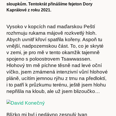
sloupkům. Tentokrát přinášíme fejeton Dory
Kaprálové z roku 2021.
Vysoko v kopcích nad maďarskou Peští
rozhrnuju rukama májově rozkvetlý hloh.
Abych uvnitř křoví spatřila kořeny. Aspoň tu
vnější, nadpozemskou část. To, co je skryté
v zemi, je pro mě v tento okamžik tajemně
spojeno s poloostrovem Tsawwassen.
Hlohový trn mě píchne těsně nad levé oční
víčko, jsem zmámená intenzivní vůní hlohové
pláně, ucítím jemnou rýhu z trnu na předloktí,
i to patří k průzkumu terénu, ještě jsem hlohu
nepřišla na kloub, ale už jsem blizoučko…
Blízko mi byl i nedávno zesnulý Ivan