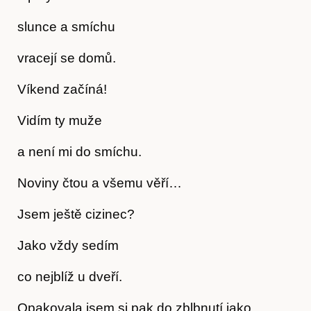
slunce a smíchu
vracejí se domů.
Víkend začíná!
Vidím ty muže
a není mi do smíchu.
Noviny čtou a všemu věří…
Jsem ještě cizinec?
Jako vždy sedím
co nejblíž u dveří.
Časopis
Opakovala jsem si pak do zblbnutí jako