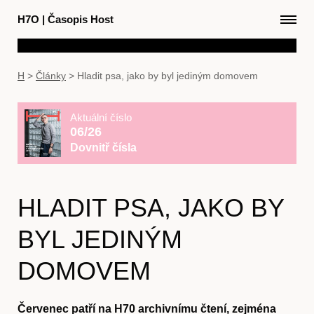
H7O
|
Časopis Host
H
>
Články
>
Hladit psa, jako by byl jediným domovem
Aktuální číslo
06/26
Dovnitř čísla
HLADIT PSA, JAKO BY
BYL JEDINÝM
DOMOVEM
Červenec patří na H70 archivnímu čtení, zejména