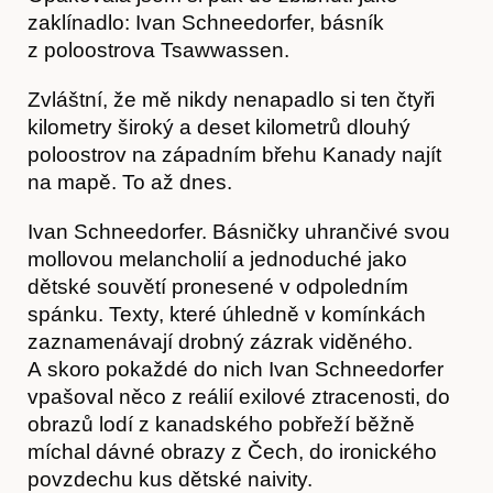
zaklínadlo: Ivan Schneedorfer, básník
z poloostrova Tsawwassen.
Zvláštní, že mě nikdy nenapadlo si ten čtyři
kilometry široký a deset kilometrů dlouhý
poloostrov na západním břehu Kanady najít
na mapě. To až dnes.
Ivan Schneedorfer. Básničky uhrančivé svou
mollovou melancholií a jednoduché jako
dětské souvětí pronesené v odpoledním
spánku. Texty, které úhledně v komínkách
zaznamenávají drobný zázrak viděného.
A skoro pokaždé do nich Ivan Schneedorfer
vpašoval něco z reálií exilové ztracenosti, do
obrazů lodí z kanadského pobřeží běžně
Hostcast
míchal dávné obrazy z Čech, do ironického
povzdechu kus dětské naivity.