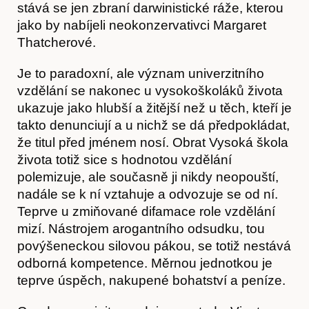
stává se jen zbraní darwinistické ráže, kterou
Kontakt
jako by nabíjeli neokonzervativci Margaret
Thatcherové.
Je to paradoxní, ale význam univerzitního
vzdělání se nakonec u vysokoškoláků života
ukazuje jako hlubší a žitější než u těch, kteří je
takto denunciují a u nichž se dá předpokládat,
že titul před jménem nosí. Obrat Vysoká škola
života totiž sice s hodnotou vzdělání
polemizuje, ale současně ji nikdy neopouští,
nadále se k ní vztahuje a odvozuje se od ní.
Teprve u zmiňované difamace role vzdělání
mizí. Nástrojem arogantního odsudku, tou
povýšeneckou silovou pákou, se totiž nestává
Předplatné
odborná kompetence. Měrnou jednotkou je
teprve úspěch, nakupené bohatství a peníze.