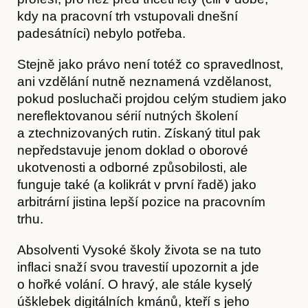
kdy na pracovní trh vstupovali dnešní
Časopis
padesátníci) nebylo potřeba.
Stejně jako právo není totéž co spravedlnost,
ani vzdělání nutně neznamená vzdělanost,
pokud posluchači projdou celým studiem jako
nereflektovanou sérií nutných školení
a ztechnizovaných rutin. Získaný titul pak
nepředstavuje jenom doklad o oborové
ukotvenosti a odborné způsobilosti, ale
funguje také (a kolikrát v první řadě) jako
arbitrární jistina lepší pozice na pracovním
trhu.
Absolventi Vysoké školy života se na tuto
inflaci snaží svou travestií upozornit a jde
Hostcast
o hořké volání. O hravý, ale stále kyselý
úšklebek digitálních kmánů, kteří s jeho