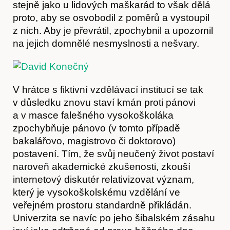
stejně jako u lidových maškarád to však dělá
proto, aby se osvobodil z poměrů a vystoupil
z nich. Aby je převrátil, zpochybnil a upozornil
na jejich domnělé nesmyslnosti a nešvary.
V hrátce s fiktivní vzdělávací institucí se tak
v důsledku znovu staví kmán proti pánovi
a v masce falešného vysokoškoláka
zpochybňuje pánovo (v tomto případě
bakalářovo, magistrovo či doktorovo)
postavení. Tím, že svůj neučený život postaví
naroveň akademické zkušenosti, zkouší
internetový diskutér relativizovat význam,
který je vysokoškolskému vzdělání ve
veřejném prostoru standardně přikládán.
Univerzita se navíc po jeho šibalském zásahu