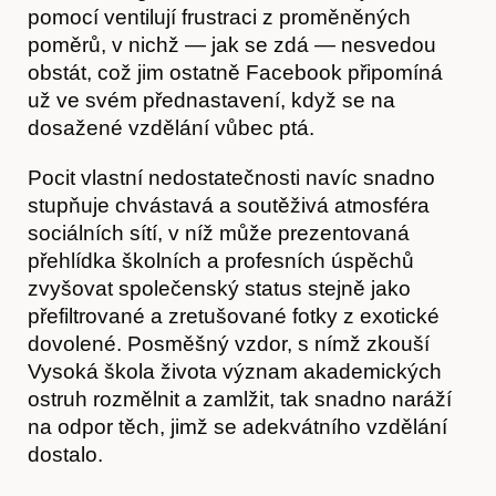
pomocí ventilují frustraci z proměněných
poměrů, v nichž — jak se zdá — nesvedou
obstát, což jim ostatně Facebook připomíná
už ve svém přednastavení, když se na
dosažené vzdělání vůbec ptá.
Pocit vlastní nedostatečnosti navíc snadno
stupňuje chvástavá a soutěživá atmosféra
sociálních sítí, v níž může prezentovaná
přehlídka školních a profesních úspěchů
zvyšovat společenský status stejně jako
přefiltrované a zretušované fotky z exotické
Akce
dovolené. Posměšný vzdor, s nímž zkouší
Vysoká škola života význam akademických
ostruh rozmělnit a zamlžit, tak snadno naráží
na odpor těch, jimž se adekvátního vzdělání
dostalo.