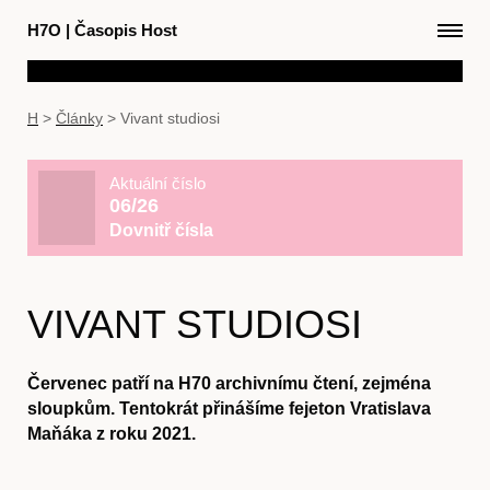
H7O
|
Časopis Host
H
>
Články
>
Vivant studiosi
Aktuální číslo
06/26
Dovnitř čísla
VIVANT STUDIOSI
Červenec patří na H70 archivnímu čtení, zejména
sloupkům. Tentokrát přinášíme fejeton Vratislava
Maňáka z roku 2021.