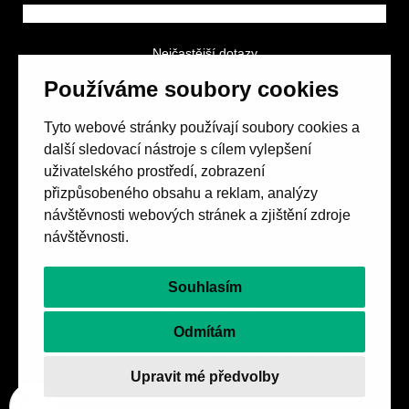
Nejčastější dotazy
GDPR a podmínky soutěže
Používáme soubory cookies
Obchodní podmínky
Tyto webové stránky používají soubory cookies a
další sledovací nástroje s cílem vylepšení
uživatelského prostředí, zobrazení
přizpůsobeného obsahu a reklam, analýzy
návštěvnosti webových stránek a zjištění zdroje
Spolek přátel vydávání
časopisu HOST
návštěvnosti.
Beethovenova 25/4
657 42 Brno-střed
Souhlasím
objednavky@casopishost.cz
+420 775 995 695
Odmítám
Revue Host vychází s laskavou finanční podporou
Upravit mé předvolby
Ministerstva kultury ČR a statutárního města Brna.