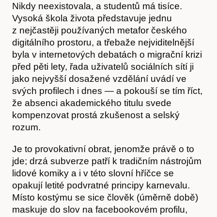
Nikdy neexistovala, a studentů má tisíce.
Vysoká škola života představuje jednu
z nejčastěji používaných metafor českého
digitálního prostoru, a třebaže nejviditelnější
byla v internetových debatách o migrační krizi
před pěti lety, řada uživatelů sociálních sítí ji
jako nejvyšší dosažené vzdělání uvádí ve
svých profilech i dnes — a pokouší se tím říct,
že absenci akademického titulu svede
kompenzovat prostá zkušenost a selský
rozum.
Je to provokativní obrat, jenomže právě o to
jde; drzá subverze patří k tradičním nástrojům
lidové komiky a i v této slovní hříčce se
opakují letité podvratné principy karnevalu.
Místo kostýmu se sice člověk (úměrně době)
maskuje do slov na facebookovém profilu,