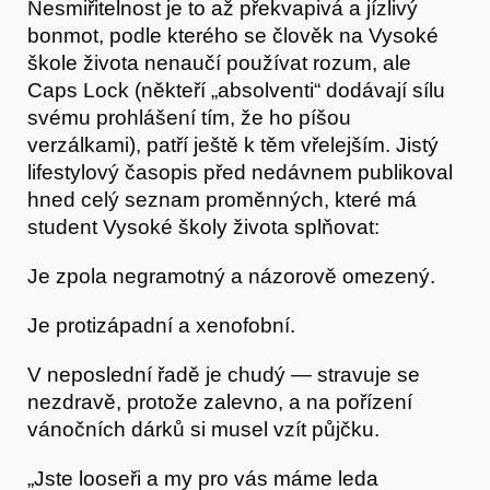
Nesmiřitelnost je to až překvapivá a jízlivý
bonmot, podle kterého se člověk na Vysoké
škole života nenaučí používat rozum, ale
Caps Lock (někteří „absolventi“ dodávají sílu
svému prohlášení tím, že ho píšou
verzálkami), patří ještě k těm vřelejším. Jistý
lifestylový časopis před nedávnem publikoval
hned celý seznam proměnných, které má
O nás
student Vysoké školy života splňovat:
Je zpola negramotný a názorově omezený.
Je protizápadní a xenofobní.
V neposlední řadě je chudý — stravuje se
nezdravě, protože zalevno, a na pořízení
vánočních dárků si musel vzít půjčku.
„Jste looseři a my pro vás máme leda