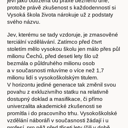
jeví jako odtržená od praxe běžného dne,
protože právě zkušenost s každodenností si
Vysoká škola života nárokuje už z podstaty
svého názvu.
Jev, kterému se tady vzdoruje, je zmasověné
Články
terciální vzdělávání. Zatímco před čtvrt
stoletím mělo vysokou školu jen málo přes půl
milionu Čechů, před deseti lety šlo už
bezmála o půldruhého milionu osob
a v současnosti mluvíme o více než 1,7
milionu lidí s vysokoškolským titulem.
V horizontu jediné generace tak změnil svou
povahu z exkluzivního statku na relativně
dostupný doklad a masifikace, či přímo
univerzalita akademické zkušenosti se
promítla i do pracovního trhu. Vysokoškolské
vzdělání náboráři v současnosti žádají i u
profesí, pro něž před třiceti lety (čili v době,