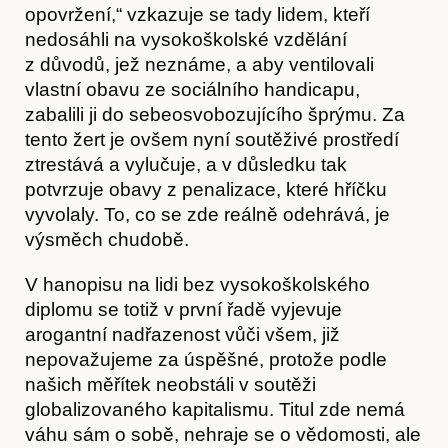
opovržení,“ vzkazuje se tady lidem, kteří
nedosáhli na vysokoškolské vzdělání
z důvodů, jež neznáme, a aby ventilovali
vlastní obavu ze sociálního handicapu,
Obchod
zabalili ji do sebeosvobozujícího šprýmu. Za
tento žert je ovšem nyní soutěživé prostředí
ztrestává a vylučuje, a v důsledku tak
potvrzuje obavy z penalizace, které hříčku
vyvolaly. To, co se zde reálně odehrává, je
výsměch chudobě.
V hanopisu na lidi bez vysokoškolského
diplomu se totiž v první řadě vyjevuje
arogantní nadřazenost vůči všem, již
nepovažujeme za úspěšné, protože podle
našich měřítek neobstáli v soutěži
globalizovaného kapitalismu. Titul zde nemá
váhu sám o sobě, nehraje se o vědomosti, ale