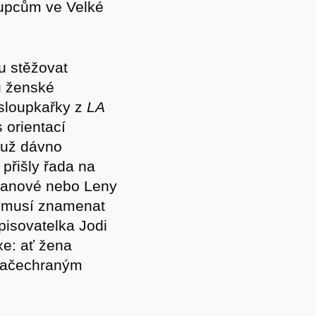
kupcům ve Velké
u stěžovat
u ženské
 sloupkařky z
LA
 orientací
 už dávno
přišly řada na
oranové nebo Leny
nemusí znamenat
pisovatelka Jodi
xe: ať žena
 načechraným