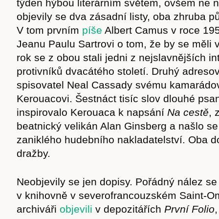
týden hýbou literárním světem, ovšem ne ni
objevily se dva zásadní listy, oba zhruba půl
V tom prvním
píše
Albert Camus v roce 195
Jeanu Paulu Sartrovi o tom, že by se měli v
rok se z obou stali jedni z nejslavnějších in
protivníků dvacátého století. Druhý adreso
spisovatel Neal Cassady svému kamarádov
Kerouacovi. Šestnáct tisíc slov dlouhé psa
inspirovalo Kerouaca k napsání
Na cestě
, 
beatnický velikán Alan Ginsberg a našlo se 
zaniklého hudebního nakladatelství. Oba d
dražby.
Časopis
Neobjevily se jen dopisy. Pořádný nález se
v knihovně v severofrancouzském Saint-O
archiváři
objevili
v depozitářích
První Folio
,