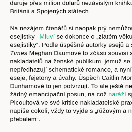
daruje přes milion dolarů nezávislým knih
Británii a Spojených státech.
Na nezájem čtenářů si naopak prý nemůžo
esejistky.
Mluví
se dokonce o „zlatém věk
esejistiky“. Podle úspěšné autorky esejů a
Times
Meghan Daumové to zčásti souvisí s
nakladatelů na ženské publikum, jemuž se
nepředhazují schematické romance, a nyní 
eseje, fejetony a úvahy. Úspěch Caitlin M
Dunhamové to jen potvrzují. To ale ještě 
žádný emancipační posun, na což
naráží
s
Picoultová ve své kritice nakladatelské pra
napíše cokoli, vždy to vyjde s „růžovým a
přebalem“.