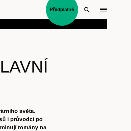
Předplatné
LAVNÍ
árního světa.
sů i průvodci po
nominují romány na