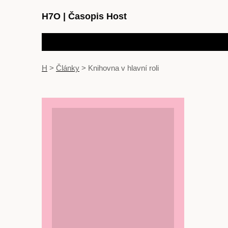
H7O
|
Časopis Host
H
>
Články
>
Knihovna v hlavní roli