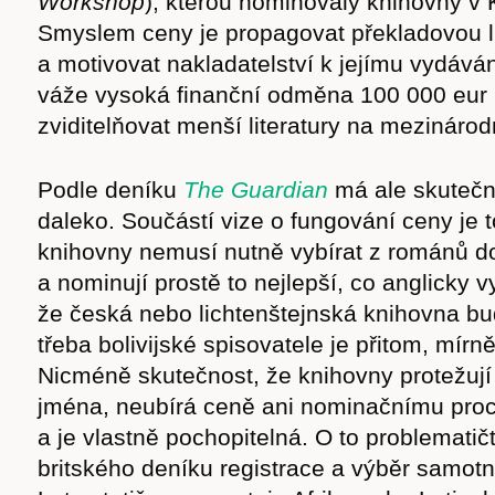
Workshop
), kterou nominovaly knihovny v K
Smyslem ceny je propagovat překladovou li
a motivovat nakladatelství k jejímu vydává
váže vysoká finanční odměna 100 000 eur
zviditelňovat menší literatury na mezinárod
Podle deníku
The Guardian
má ale skutečno
daleko. Součástí vize o fungování ceny je tot
knihovny nemusí nutně vybírat z románů 
a nominují prostě to nejlepší, co anglicky v
že česká nebo lichtenštejnská knihovna b
třeba bolivijské spisovatele je přitom, mírn
Nicméně skutečnost, že knihovny protežuj
jména, neubírá ceně ani nominačnímu proce
a je vlastně pochopitelná. O to problematičt
britského deníku registrace a výběr samot