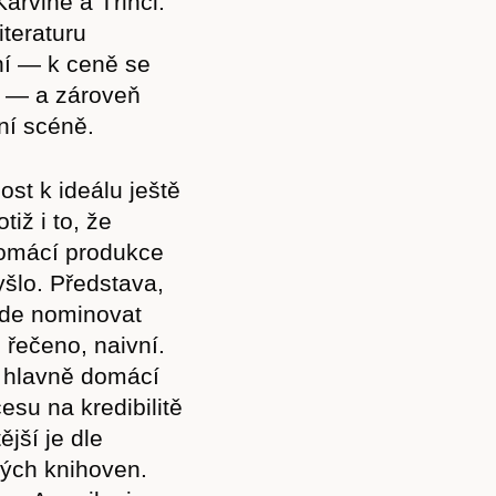
arviné a Třinci.
teraturu
ní — k ceně se
 — a zároveň
ní scéně.
st k ideálu ještě
iž i to, že
domácí produkce
yšlo. Představa,
ude nominovat
ě řečeno, naivní.
í hlavně domácí
su na kredibilitě
ější je dle
ných knihoven.