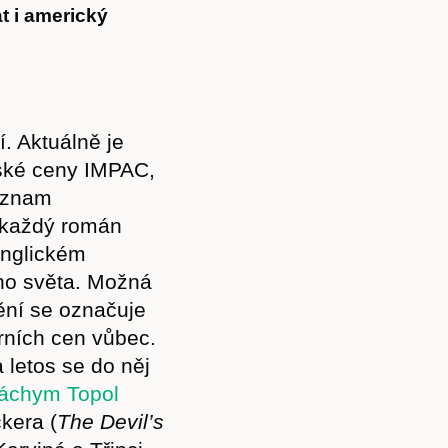
t i americký
. Aktuálně je
nské ceny IMPAC,
eznam
 každý román
anglickém
ého světa. Možná
nění se označuje
rních cen vůbec.
letos se do něj
áchym Topol
kera (
The Devil’s