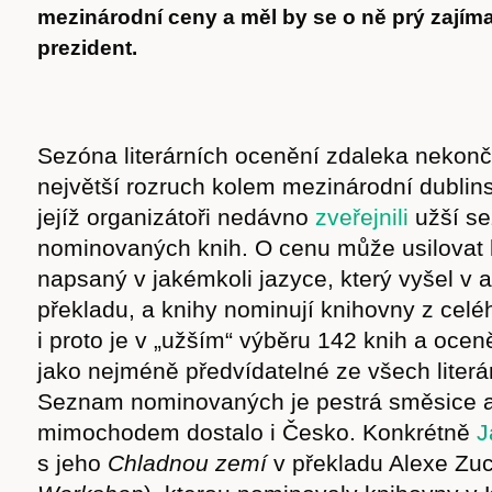
mezinárodní ceny a měl by se o ně prý zajíma
prezident.
Sezóna literárních ocenění zdaleka nekončí
největší rozruch kolem mezinárodní dubli
jejíž organizátoři nedávno
zveřejnili
užší s
nominovaných knih. O cenu může usilovat
napsaný v jakémkoli jazyce, který vyšel v 
překladu, a knihy nominují knihovny z cel
i proto je v „užším“ výběru 142 knih a oce
jako nejméně předvídatelné ze všech literá
Seznam nominovaných je pestrá směsice a 
mimochodem dostalo i Česko. Konkrétně
J
s jeho
Chladnou zemí
v překladu Alexe Zuc