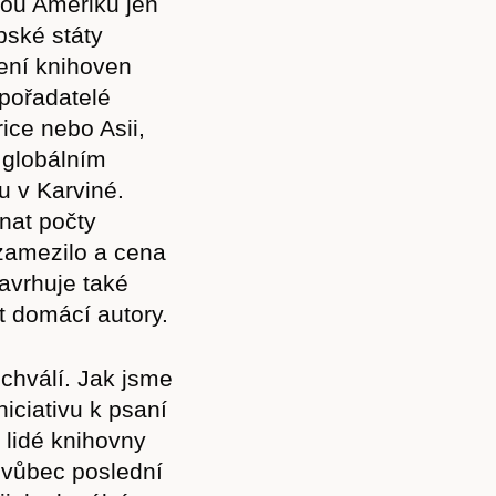
kou Ameriku jen
pské státy
ení knihoven
 pořadatelé
ice nebo Asii,
 globálním
u v Karviné.
nat počty
zamezilo a cena
avrhuje také
 domácí autory.
 chválí. Jak jsme
iciativu k psaní
 lidé knihovny
 vůbec poslední