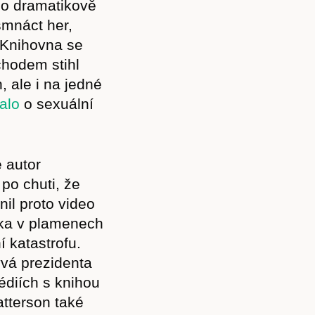
po dramatikově
Akce
smnáct her,
 Knihovna se
hodem stihl
, ale i na jedné
Kontakt
alo
o sexuální
 autor
po chuti, že
il proto video
cka v plamenech
í katastrofu.
ývá prezidenta
édiích s knihou
atterson také