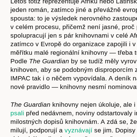
Letos totiž reprezentuje Afriku nebo Latins
jeden román, zatímco jiné a převážně evro
spousta: to je výsledek nerovného zastoup
v celém procesu, přičemž není jasné, proč
spolupracují jen s pár knihovnami v celé Afr
zatímco v Evropě do organizace zapojili i v
měřítku malé regionální knihovny — třeba t
Podle
The Guardian
by se tudíž měly vyrov
knihoven, aby se podobným disproporcím 
IMPAC tak i o něčem vypovídala. A deník n
nové pravidlo — knihovny nesmí nominovat
The Guardian
knihovny nejen úkoluje, ale i
psali
před nedávnem, noviny odstartovaly in
milostných dopisů knihovnám. A zdá se, že
milují, podporují a
vyznávají
se jim. Dopisy