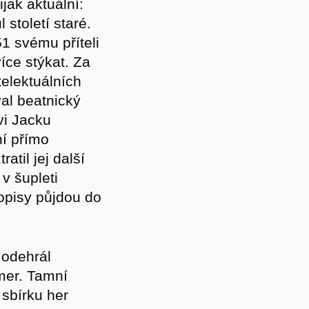
jak aktuální:
 století staré.
1 svému příteli
íce stýkat. Za
telektuálních
val beatnický
i Jacku
ní přímo
ztratil jej další
v šupleti
opisy půjdou do
Předplatné
 odehrál
mer. Tamní
 sbírku her