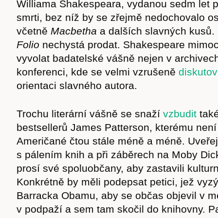
Williama Shakespeara, vydanou sedm let 
cast
smrti, bez níž by se zřejmě nedochovalo o
včetně
Macbetha
a dalších slavných kusů.
Folio
nechystá prodat. Shakespeare mimoc
vyvolat badatelské vášně nejen v archivech
Obchod
konferenci, kde se velmi vzrušeně
diskutov
orientaci slavného autora.
Trochu literární vášně se snaží
vzbudit
také
bestsellerů James Patterson, kterému není 
Američané čtou stále méně a méně. Uveřejn
s pálením knih a při záběrech na Moby Di
prosí své spoluobčany, aby zastavili kulturn
Konkrétně by měli podepsat petici, jež vyz
Barracka Obamu, aby se občas objevil v m
v podpaží a sem tam skočil do knihovny. P