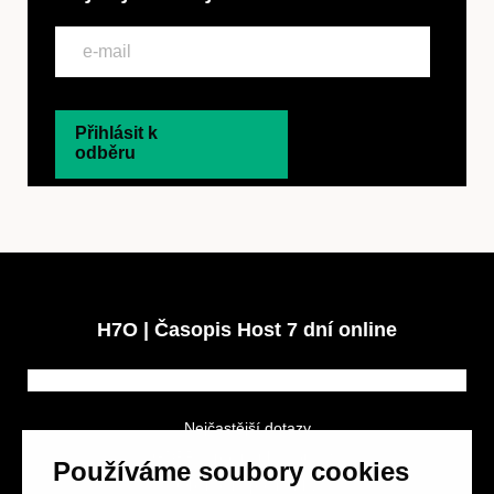
Přihlásit k
odběru
H7O | Časopis Host 7 dní online
Nejčastější dotazy
GDPR a podmínky soutěže
Používáme soubory cookies
Obchodní podmínky