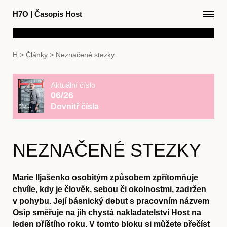
H7O
|
Časopis Host
H
>
Články
>
Neznačené stezky
Aktuální číslo
06/26
Dovnitř čísla
NEZNAČENÉ STEZKY
Marie Iljašenko osobitým způsobem zpřítomňuje
chvíle, kdy je člověk, sebou či okolnostmi, zadržen
v pohybu. Její básnický debut s pracovním názvem
Osip směřuje na jih chystá nakladatelství Host na
leden příštího roku. V tomto bloku si můžete přečíst