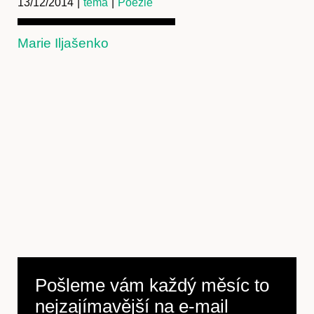
13/12/2014
|
téma
|
Poezie
Marie Iljašenko
Předplatné
Pošleme vám každý měsíc to
nejzajímavější na
e-mail