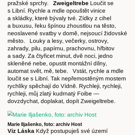
pražské sprchy.
Zweigeltrebe
Loučit se
s Libní. Rychle a mdle opouštět vinice
a skládky, které bývaly tvé. Zídky z cihel
a buxusu, řeku špínou zhoustlou na těsto,
neoslavené svatby v domě, nejsoucí židovské
Časopis
město. Louky a lesy, večerky, ostrovy,
zahrady, pilu, papírnu, prachovnu, hřbitov
a sady. Za čtyřicet minut, dvě noci, jedno
skleněné nebe, opustit montážní dílny,
automat svět, mě, tebe. Vstát, rychle a mdle
loučit se s Libní. Tak nepřemostěným mostem
rychlíky spěchají do Vídně. Rychleji, rychleji,
rychleji, můj zlatý kudrnatý Foibe —
dovzdychat, doplakat, dopít Zweigeltrebe.
Marie Iljašenko, foto: archiv Host
Hostcast
Viz Láska
Když postupuješ své území