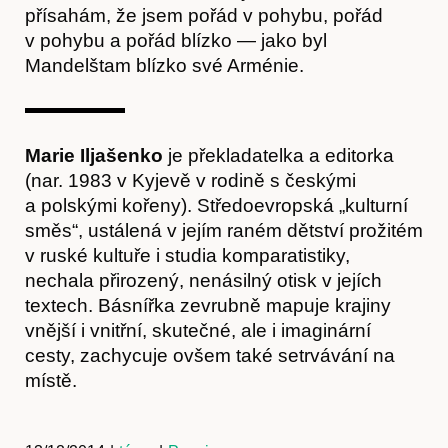
přísahám, že jsem pořád v pohybu, pořád
v pohybu a pořád blízko — jako byl
Mandelštam blízko své Arménie.
Marie Iljašenko
je překladatelka a editorka
(nar. 1983 v Kyjevě v rodině s českými
a polskými kořeny). Středoevropská „kulturní
směs“, ustálená v jejím raném dětství prožitém
v ruské kultuře i studia komparatistiky,
Kontakt
nechala přirozený, nenásilný otisk v jejích
textech. Básnířka zevrubně mapuje krajiny
vnější i vnitřní, skutečné, ale i imaginární
cesty, zachycuje ovšem také setrvávání na
místě.