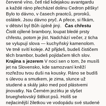
červené víno, četl rád kdejakou avantgardu
a každé ráno přecházel dolinu Cedron pěšky!
Bylo to dávno, v časech praotců, proroků,
oslátek. Jsou dávno pryč. A přece, si říkám,
v dětství byl Bůh úplně jiný.
Čas chřestu
Čistit ojílené brambory, loupat bledé prsty
chřestu, potom je jíst. Nadchází večer, z ticha
se vylupují slova — kuchyňský kamenolom.
Ve tmě svítí koleje. Až přijdeš, budeš čističem
těch brambor, budeš pojídačem těch slov.
Krajina s jezerem
V noci sen o tom, že musíš
Články
jet na Slovensko, kde samozvaní kněží
rozřežou tvou duši na kousky. Ráno se budíš
s úlevou a smutkem, je zima, slunce už
studené a skály jako med pod plástvemi
jinovatky. Na Černém jezírku je slyšet
brueghelovský štěkot psů. Holíš se
nejlacinější žiletkou ve vodopádu své studené