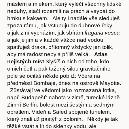
máslem a mlékem, který vyléčí všechny lidské
neduhy, stačí rozemlít na prach a vsypat do
hrnku s kakaem. Ale ty i nadále vše sleduješ
zpoza rámu, jak vstupuju do dubnové řeky
a jak z ní vycházím, jak sbírám
fragaria vesca
O nás
a jak je jím a v každé vážce nad vodou
spatřuješ draka, přítomný vždycky jen tolik,
aby má radost nebyla příliš velká.
Atlas
nejistých míst
Slyšíš o nich od toho, kdo
o nich četl a pak tažený silou gravitačního
pole se ocitáš někde poblíž: Včera na
předměstí Bombaje, dnes na ostrově Mayotte.
Zůstávají ve vědomí jako rozmazaná fotka,
např. Budapešť: nahota v zimě, turecké lázně.
Zimní Berlín: bolest mezi šestým a sedmým
obratlem. Vídeň a Safed spojené tunelem,
Obchod
který znali už pastýři z polonin. Někdy je tak
těžké vstát a lít do sklenky vodu, ale