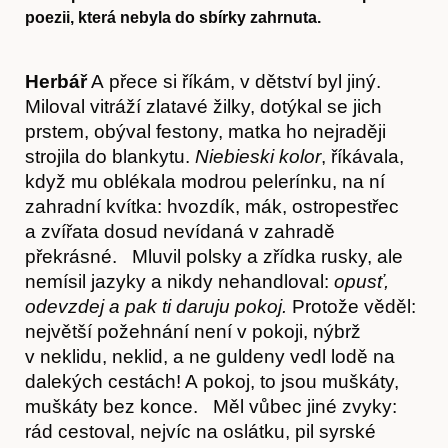
poezii, která nebyla do sbírky zahrnuta.
Herbář
A přece si říkám, v dětství byl jiný.
Miloval vitráží zlatavé žilky, dotýkal se jich
prstem, obýval festony, matka ho nejraději
strojila do blankytu.
Niebieski kolor
, říkávala,
když mu oblékala modrou pelerínku, na ní
zahradní kvítka: hvozdík, mák, ostropestřec
a zvířata dosud nevídaná v zahradě
překrásné. Mluvil polsky a zřídka rusky, ale
nemísil jazyky a nikdy nehandloval:
opusť,
odevzdej a pak ti daruju pokoj.
Protože věděl:
největší požehnání není v pokoji, nýbrž
v neklidu, neklid, a ne guldeny vedl lodě na
dalekých cestách! A pokoj, to jsou muškáty,
muškáty bez konce. Měl vůbec jiné zvyky:
rád cestoval, nejvíc na oslátku, pil syrské