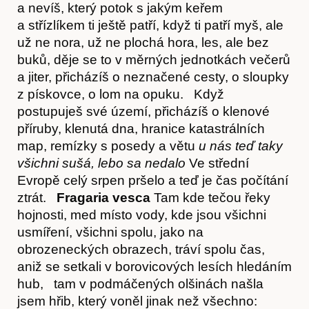
a nevíš, který potok s jakým keřem
a střízlíkem ti ještě patří, když ti patří myš, ale
už ne nora, už ne plochá hora, les, ale bez
buků, děje se to v měrných jednotkách večerů
a jiter, přicházíš o neznačené cesty, o sloupky
z pískovce, o lom na opuku. Když
postupuješ své území, přicházíš o klenové
příruby, klenutá dna, hranice katastrálních
map, remízky s posedy a větu
u nás teď taky
všichni sušá, lebo sa nedalo
Ve střední
Evropě celý srpen pršelo a teď je čas počítání
Akce
ztrát.
Fragaria vesca
Tam kde tečou řeky
hojnosti, med místo vody, kde jsou všichni
usmíření, všichni spolu, jako na
obrozeneckých obrazech, tráví spolu čas,
aniž se setkali v borovicových lesích hledáním
hub, tam v podmáčených olšinách našla
jsem hřib, který voněl jinak než všechno: