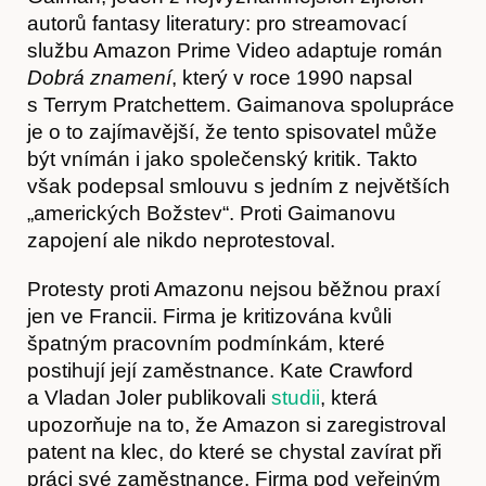
autorů fantasy literatury: pro streamovací
službu Amazon Prime Video adaptuje román
Dobrá znamení
, který v roce 1990 napsal
s Terrym Pratchettem. Gaimanova spolupráce
je o to zajímavější, že tento spisovatel může
být vnímán i jako společenský kritik. Takto
však podepsal smlouvu s jedním z největších
„amerických Božstev“. Proti Gaimanovu
zapojení ale nikdo neprotestoval.
Protesty proti Amazonu nejsou běžnou praxí
jen ve Francii. Firma je kritizována kvůli
špatným pracovním podmínkám, které
postihují její zaměstnance. Kate Crawford
Články
a Vladan Joler publikovali
studii
, která
upozorňuje na to, že Amazon si zaregistroval
patent na klec, do které se chystal zavírat při
práci své zaměstnance. Firma pod veřejným