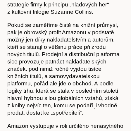
strategie firmy k principu „hladových her“
z kultovní trilogie Suzanne Collins.
Hostcast
Pokud se zaměříme čistě na knižní průmysl,
pak je obrovský profit Amazonu v podstatě
možný jen díky nakladatelstvím a autorům,
kteří se starají o většinu práce při zrodu
nových titulů. Prodejní a distribuční platforma
sice provozuje patnáct nakladatelských
značek, pod nimiž ročně vyjdou tisíce
knižních titulů, a samovydavatelskou
platformu, pořád ale jde o obchod. A podle
logiky trhu, která se stala v posledním století
hlavní hybnou silou globálních vztahů, získá
z knihy nejvíc ten, komu se podaří ji vhodně
Akce
prodat, dostat ke „spotřebiteli“.
Amazon vystupuje v roli určitého nenasytného