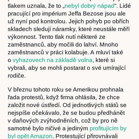
tlakem uznala, že to „
nebyl dobrý nápad
“. Lidé
pracující pro impérium Jeffa Bezose jsou ale
už nyní pod kontrolou. Jejich pohyb po obřích
skladech sledují náramky, které neustále měří
výkonnost. Tento tlak nutí některé ze
zaměstnanců, aby močili do lahví. Mnoho
zaměstnanců v práci kolabuje. A mluví také
o
vyhazovech na základě volna
, které si
Časopis
vybrali, aby se mohli postarat o své umírající
rodiče.
V březnu tohoto roku se Amerikou prohnala
řada protestů, když firma ohlásila, že chce
založit nové ústředí. Od jednotlivých států se
nejspíše očekávalo, že se budou předhánět
v daňových zvýhodněních, což by pro ně
samotné bylo ničivé a jediným
profitujícím by
byl opět Amazon
. Protestující přirovnávali