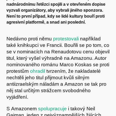
nadnárodnímu řetězci spojili a v otevřeném dopise
vyzvali organizátory, aby vybrali jiného sponzora.
Není to první případ, kdy se lidé kultury bouří proti
agresivní platformě, a snad ani poslední.
Nedávno proti němu
protestovali
například
také knihkupci ve Francii. Bouřili se po tom, co
se v nominacích na Renaudotovu cenu objevil
titul, který vyšel výhradně na Amazonu. Autor
nominovaného románu Marco Koskas se proti
protestům
ohradil
tvrzením, že nakladatelé
nechtěli jeho titul přijmout kvůli silným
antiizraelským náladám a Amazon se tak pro
něj stal určitým strážcem svobodného
vyjádření.
S Amazonem
spolupracuje
i takový Neil
Gaiman, jeden z nejvýznamnějších žijících