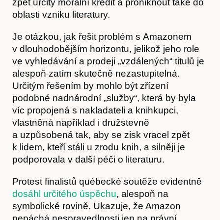
zpět určitý morální kredit a proniknout také do
oblasti vzniku literatury.
Je otázkou, jak řešit problém s Amazonem
Obchod
v dlouhodobějším horizontu, jelikož jeho role
ve vyhledávání a prodeji „vzdálených“ titulů je
alespoň zatím skutečně nezastupitelná.
Určitým řešením by mohlo být zřízení
podobné nadnárodní „služby“, která by byla
víc propojená s nakladateli a knihkupci,
vlastněná například i družstevně
a uzpůsobená tak, aby se zisk vracel zpět
k lidem, kteří stáli u zrodu knih, a silněji je
podporovala v další péči o literaturu.
Protest finalistů québecké soutěže evidentně
dosáhl určitého úspěchu
, alespoň na
Kontakt
symbolické rovině. Ukazuje, že Amazon
nepáchá nespravedlnosti jen na právní