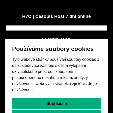
H7O | Časopis Host 7 dní online
Nejčastější dotazy
GDPR a podmínky soutěže
Používáme soubory cookies
Obchodní podmínky
Tyto webové stránky používají soubory cookies a
další sledovací nástroje s cílem vylepšení
uživatelského prostředí, zobrazení
přizpůsobeného obsahu a reklam, analýzy
návštěvnosti webových stránek a zjištění zdroje
Spolek přátel vydávání
časopisu HOST
návštěvnosti.
Beethovenova 25/4
657 42 Brno-střed
Souhlasím
objednavky@casopishost.cz
+420 775 995 695