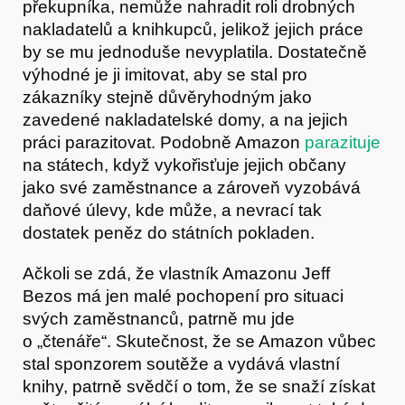
překupníka, nemůže nahradit roli drobných
nakladatelů a knihkupců, jelikož jejich práce
by se mu jednoduše nevyplatila. Dostatečně
výhodné je ji imitovat, aby se stal pro
zákazníky stejně důvěryhodným jako
zavedené nakladatelské domy, a na jejich
práci parazitovat. Podobně Amazon
parazituje
na státech, když vykořisťuje jejich občany
jako své zaměstnance a zároveň vyzobává
O nás
daňové úlevy, kde může, a nevrací tak
dostatek peněz do státních pokladen.
Ačkoli se zdá, že vlastník Amazonu Jeff
Bezos má jen malé pochopení pro situaci
svých zaměstnanců, patrně mu jde
o „čtenáře“. Skutečnost, že se Amazon vůbec
stal sponzorem soutěže a vydává vlastní
knihy, patrně svědčí o tom, že se snaží získat