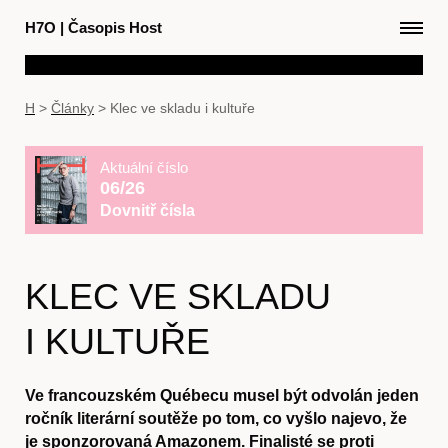
H7O
|
Časopis Host
H
>
Články
>
Klec ve skladu i kultuře
Aktuální číslo
06/26
Dovnitř čísla
KLEC VE SKLADU
I KULTUŘE
Ve francouzském Québecu musel být odvolán jeden
ročník literární soutěže po tom, co vyšlo najevo, že
je sponzorovaná Amazonem. Finalisté se proti