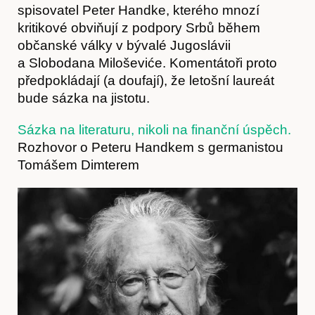
spisovatel Peter Handke, kterého mnozí
kritikové obviňují z podpory Srbů během
O nás
občanské války v bývalé Jugoslávii
a Slobodana Miloševiće. Komentátoři proto
předpokládají (a doufají), že letošní laureát
bude sázka na jistotu.
Sázka na literaturu, nikoli na finanční úspěch.
Rozhovor o Peteru Handkem s germanistou
Tomášem Dimterem
Obchod