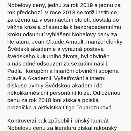
Nobelovy ceny, jednu za rok 2019 a jednu za
rok předchozí. V roce 2018 se totiž instituce,
založená už v osmnáctém století, dostala do
vážné krize a přistoupila k bezprecedentnímu
kroku odsunutí vyhlášení Nobelovy ceny za
literaturu. Jean-Claude Arnault, manžel členky
Švédské akademie a výrazná postava
švédského kulturního života, byl obviněn
a následně odsouzen za sexuální násilí.
Akce
Padla i korupční a finanční obvinění spojená
právě s Akademií. Vyšetřování a interní
diskuse uvrhly Švédskou akademii do
několikaměsíční personální krize. Odloženou
cenu za rok 2018 loni získala polská
prozaička a aktivistka Olga Tokarczuková.
Kontroverzi pak způsobil i loňský laureát —
Nobelovu cenu za literaturu získal rakouský