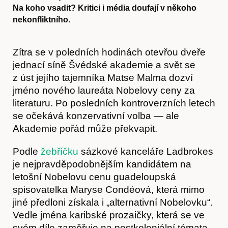
Na koho vsadit? Kritici i média doufají v někoho
nekonfliktního.
Zítra se v poledních hodinách otevřou dveře
jednací síně Švédské akademie a svět se
z úst jejího tajemníka Matse Malma dozví
jméno nového laureáta Nobelovy ceny za
literaturu. Po posledních kontroverzních letech
se očekává konzervativní volba — ale
Akademie pořád může překvapit.
Podle
žebříčku
sázkové kanceláře Ladbrokes
je nejpravděpodobnějším kandidátem na
letošní Nobelovu cenu guadeloupská
spisovatelka Maryse Condéová, která mimo
jiné předloni získala i „alternativní Nobelovku“.
Vedle jména karibské prozaičky, která se ve
svém díle zaměřuje na postkoloniální témata,