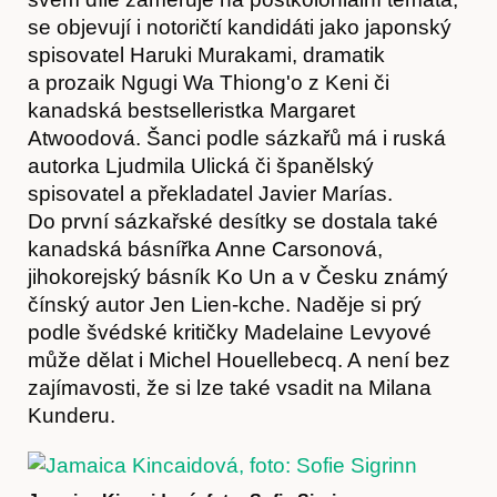
se objevují i notoričtí kandidáti jako japonský
spisovatel Haruki Murakami, dramatik
a prozaik Ngugi Wa Thiong'o z Keni či
kanadská bestselleristka Margaret
Atwoodová. Šanci podle sázkařů má i ruská
autorka Ljudmila Ulická či španělský
spisovatel a překladatel Javier Marías.
Do první sázkařské desítky se dostala také
kanadská básnířka Anne Carsonová,
jihokorejský básník Ko Un a v Česku známý
Články
čínský autor Jen Lien-kche. Naděje si prý
podle švédské kritičky Madelaine Levyové
může dělat i Michel Houellebecq. A není bez
zajímavosti, že si lze také vsadit na Milana
Kunderu.