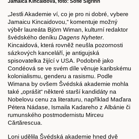
Jamaica Kincaidová, foto: Sofie Sigrinn
„Jestli Akademie ví, co je pro ni dobré, vybere
Jamaicu Kincaidovou,“ komentuje možný
Časopis
výběr laureáta Björn Wiman, kulturní redaktor
švédského deníku
Dagens Nyheter
.
Kincaidová, která rovněž neušla pozornosti
sázkových kanceláří, je antigujská
spisovatelka žijící v USA. Podobně jako
Condéová se ve svém díle věnuje karibskému
kolonialismu, genderu a rasismu. Podle
Wimana by ovšem Švédská akademie mohla
také „oprášit“ některé starší kandidáty na
Nobelovu cenu za literaturu, například Maďara
Pétera Nádase, Ismaila Kadareho z Albánie či
rumunského postmodernistu Mirceu
Hostcast
Cărtărescua.
Loni udělila Švédská akademie hned dvě