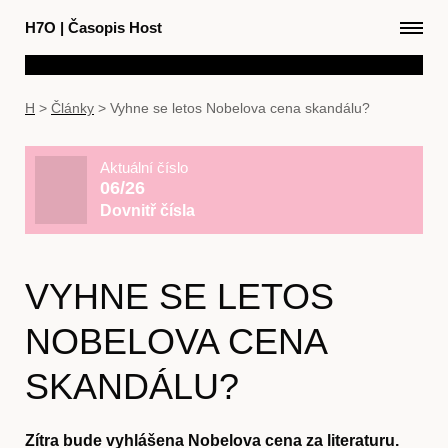
H7O
|
Časopis Host
H
>
Články
>
Vyhne se letos Nobelova cena skandálu?
Aktuální číslo
06/26
Dovnitř čísla
VYHNE SE LETOS
NOBELOVA CENA
SKANDÁLU?
Zítra bude vyhlášena Nobelova cena za literaturu.