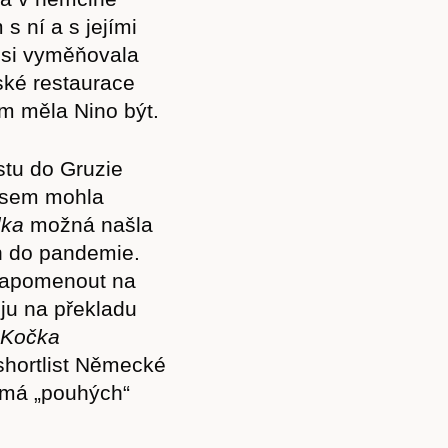
s ní a s jejími
m si vyměňovala
nské restaurace
em měla Nino být.
Předplatné
stu do Gruzie
 jsem mohla
lka
možná našla
Akce
mán do pandemie.
á zapomenout na
ju na překladu
Kočka
 shortlist Německé
Kontakt
, má „pouhých“