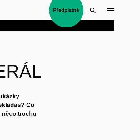
Předplatné
ERÁL
 ukázky
řekládáš? Co
u něco trochu