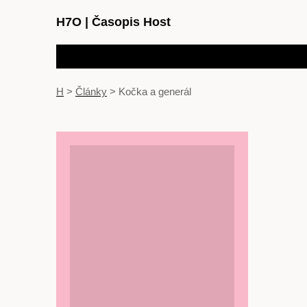
H7O
|
Časopis Host
H
>
Články
>
Kočka a generál