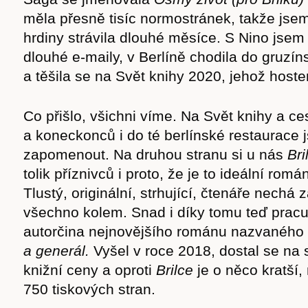
měla přesně tisíc normostránek, takže jsem 
hrdiny strávila dlouhé měsíce. S Nino jse
dlouhé e-maily, v Berlíně chodila do gruzí
a těšila se na Svět knihy 2020, jehož host
Časopis
Co přišlo, všichni víme. Na Svět knihy a ce
a koneckonců i do té berlínské restaurace
zapomenout. Na druhou stranu si u nás
Bri
cast
tolik příznivců i proto, že je to ideální ro
Tlustý, originální, strhující, čtenáře nech
všechno kolem. Snad i díky tomu teď pracu
autorčina nejnovějšího románu nazvaného
a generál.
Vyšel v roce 2018, dostal se na
Obchod
knižní ceny a oproti
Brilce
je o něco kratší
750 tiskových stran.