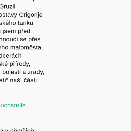
Gruzii
ostavy Grigorije
lského tanku
u jsem před
áhnoucí se přes
kého maloměsta,
 dcerách
ké přírody,
 bolesti a zrady,
tí“ naší části
a v němčině