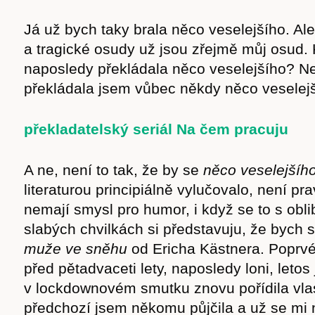
Já už bych taky brala něco veselejšího. Ale
a tragické osudy už jsou zřejmě můj osud.
naposledy překládala něco veselejšího? N
překládala jsem vůbec někdy něco vesele
překladatelský seriál Na čem pracuju
A ne, není to tak, že by se
něco veselejšíh
literaturou principiálně vylučovalo, není p
nemají smysl pro humor, i když se to s obli
slabých chvilkách si představuju, že bych s
muže ve sněhu
od Ericha Kästnera. Poprvé
před pětadvaceti lety, naposledy loni, letos
v lockdownovém smutku znovu pořídila vlast
předchozí jsem někomu půjčila a už se mi 