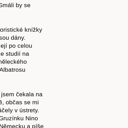
Smáli by se
oristické knížky
jsou dány.
jí po celou
e studií na
uměleckého
 Albatrosu
k jsem čekala na
ě, občas se mi
áčely v ústrety.
 Gruzínku Nino
 v Německu a píše