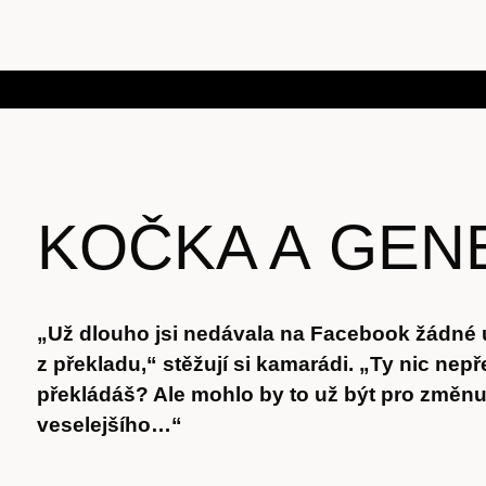
KOČKA A GEN
„Už dlouho jsi nedávala na Facebook žádné
z překladu,“ stěžují si kamarádi. „Ty nic nep
překládáš? Ale mohlo by to už být pro změn
veselejšího…“