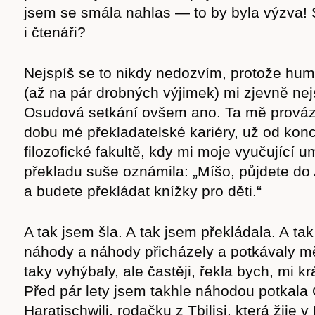
jsem se smála nahlas — to by byla výzva! 
i čtenáři?
Nejspíš se to nikdy nedozvím, protože hum
(až na pár drobných výjimek) mi zjevně ne
Osudová setkání ovšem ano. Ta mě prováze
dobu mé překladatelské kariéry, už od konc
filozofické fakultě, kdy mi moje vyučující 
překladu suše oznámila: „Míšo, půjdete do
a budete překládat knížky pro děti.“
A tak jsem šla. A tak jsem překládala. A ta
náhody a náhody přicházely a potkávaly m
taky vyhýbaly, ale častěji, řekla bych, mi kr
Před pár lety jsem takhle náhodou potkala
Haratischwili, rodačku z Tbilisi, která žije