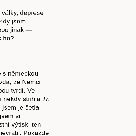
 války, deprese
 Kdy jsem
ebo jinak —
jšího?
o
s německou
ravda, že Němci
bou tvrdí. Ve
i někdy střihla
Tři
 jsem je četla
 jsem si
ní výtisk, ten
nevrátil. Pokaždé