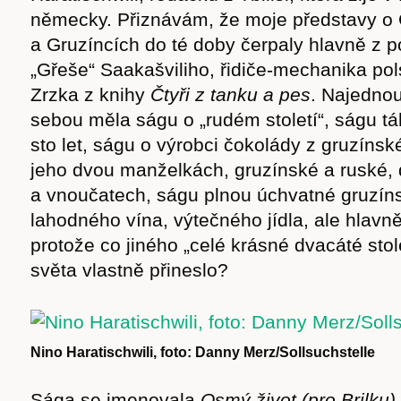
německy. Přiznávám, že moje představy o 
a Gruzíncích do té doby čerpaly hlavně z p
„Gřeše“ Saakašviliho, řidiče-mechanika po
Zrzka z knihy
Čtyři z tanku a pes
. Najedno
sebou měla ságu o „rudém století“, ságu t
sto let, ságu o výrobci čokolády z gruzíns
jeho dvou manželkách, gruzínské a ruské,
a vnoučatech, ságu plnou úchvatné gruzíns
lahodného vína, výtečného jídla, ale hlavně
protože co jiného „celé krásné dvacáté stole
světa vlastně přineslo?
Nino Haratischwili, foto: Danny Merz/Sollsuchstelle
Sága se jmenovala
Osmý život (pro Brilku)