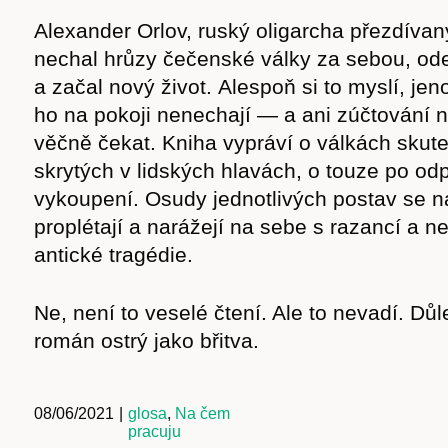
Alexander Orlov, ruský oligarcha přezdívan
nechal hrůzy čečenské války za sebou, ode
a začal nový život. Alespoň si to myslí, j
ho na pokoji nenechají — a ani zúčtování
věčně čekat. Kniha vypráví o válkách skute
skrytých v lidských hlavách, o touze po odp
vykoupení. Osudy jednotlivých postav se 
proplétají a narážejí na sebe s razancí a n
antické tragédie.
Ne, není to veselé čtení. Ale to nevadí. Důle
román ostrý jako břitva.
08/06/2021
|
glosa
,
Na čem
pracuju