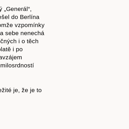
ý „Generál“,
šel do Berlína
enomže vzpomínky
 na sebe nenechá
čných i o těch
latě i po
navzájem
emilosrdností
žité je, že je to