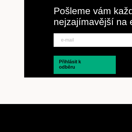
Pošleme vám každ
nejzajímavější na
Přihlásit k
odběru