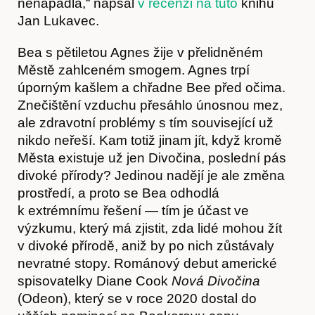
nenapadla,“ napsal
v recenzi na tuto
knihu
Jan Lukavec.
Bea s pětiletou Agnes žije v přelidněném
Městě zahlceném smogem. Agnes trpí
úporným kašlem a chřadne Bee před očima.
Znečištění vzduchu přesáhlo únosnou mez,
ale zdravotní problémy s tím související už
nikdo neřeší. Kam totiž jinam jít, když kromě
Města existuje už jen Divočina, poslední pás
divoké přírody? Jedinou nadějí je ale změna
prostředí, a proto se Bea odhodlá
k extrémnímu řešení — tím je účast ve
Obchod
výzkumu, který má zjistit, zda lidé mohou žít
v divoké přírodě, aniž by po nich zůstávaly
nevratné stopy. Románový debut americké
spisovatelky Diane Cook
Nová Divočina
(Odeon), který se v roce 2020 dostal do