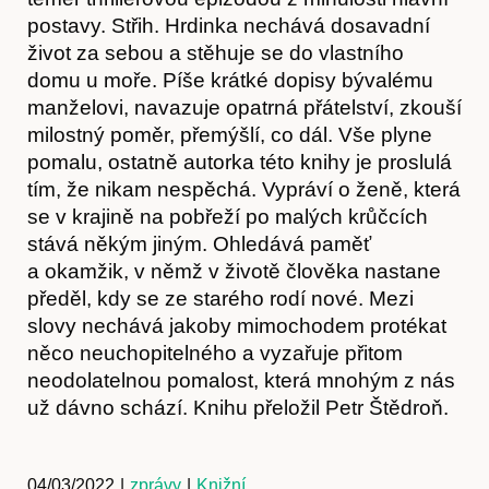
postavy. Střih. Hrdinka nechává dosavadní
život za sebou a stěhuje se do vlastního
domu u moře. Píše krátké dopisy bývalému
manželovi, navazuje opatrná přátelství, zkouší
milostný poměr, přemýšlí, co dál. Vše plyne
pomalu, ostatně autorka této knihy je proslulá
Předplatné
tím, že nikam nespěchá. Vypráví o ženě, která
se v krajině na pobřeží po malých krůčcích
stává někým jiným. Ohledává paměť
a okamžik, v němž v životě člověka nastane
předěl, kdy se ze starého rodí nové. Mezi
slovy nechává jakoby mimochodem protékat
něco neuchopitelného a vyzařuje přitom
neodolatelnou pomalost, která mnohým z nás
už dávno schází. Knihu přeložil Petr Štědroň.
04/03/2022
|
zprávy
|
Knižní