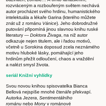
rozvráceným a rozbouřeným světem nechává
autor procházet svého hrdinu, humanistického
intelektuála a lékaře Garina (kterého můžete
znát už z románu
Vánice
). Jeho dobrodružné
putování připomíná jinou slavnou knihu ruské
literatury —
Doktora Živaga
, na niž autor
odkazuje nejen titulem, ale i řadou motivů,
včetně u Sorokina doposud zcela neznámého
motivu hluboké lásky, pomáhající jeho
hrdinům přežít odloučení, chaos a vraždění
a nalézt smysl života.
seriál Knižní vyhlídky
Svou novou knihou spisovatelka Bianca
Bellová nejspíše mnohé čtenáře překvapí.
Autorka
Jezera
,
Sentimentálního
románu
nebo
Mony
v románové