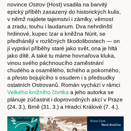
novince
Ostrov
(Host) vsadila na barvitý
epický příběh zasazený do historických kulis,
v němž najdete tajemství i zámlky, věrnost
a zradu, touhu i laudanum. Dva nehrdinští
hrdinové, kupec Izar a kněžna Núrit, se
předhánějí v rozličných škodolibostech — on
jí vypráví příběhy staré jako svět, ona je hltá
jako dítě. A také tu máme hovnařova kluka,
vinou svého páchnoucího zaměstnání
Články
chudého a osamělého, tichého a pokorného,
a přesto bojujícího s osudem i s předsudky
ostatních Ostrovanů. Román vychází v rámci
Velkého knižního čtvrtka
a jeho autorka se
plánuje zúčastnit i doprovodných akcí v Praze
(24. 3.), Brně (31. 3.) a Hradci Králové (7. 4.).