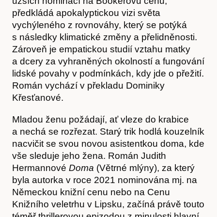
užších nominací na Bookerovu cenu,
předkládá apokalyptickou vizi světa
vychýleného z rovnováhy, který se potýká
s následky klimatické změny a přelidněnosti.
Zároveň je empatickou studií vztahu matky
a dcery za vyhraněných okolností a fungování
lidské povahy v podmínkách, kdy jde o přežití.
Román vychází v překladu Dominiky
Křesťanové.
Kontakt
Mladou ženu požádají, ať vleze do krabice
a nechá se rozřezat. Starý trik hodlá kouzelník
nacvičit se svou novou asistentkou doma, kde
vše sleduje jeho žena. Román Judith
Hermannové
Doma
(Větrné mlýny), za který
byla autorka v roce 2021 nominována mj. na
Německou knižní cenu nebo na Cenu
Knižního veletrhu v Lipsku, začíná právě touto
téměř thrillerovou epizodou z minulosti hlavní