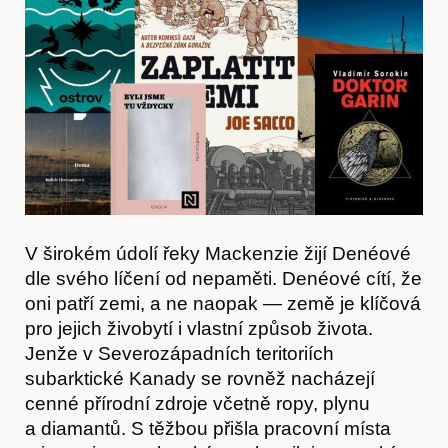
Časopis
V širokém údolí řeky Mackenzie žijí Denéové
dle svého líčení od nepaměti. Denéové cítí, že
oni patří zemi, a ne naopak — země je klíčová
pro jejich živobytí i vlastní způsob života.
Jenže v Severozápadních teritoriích
subarktické Kanady se rovněž nacházejí
cenné přírodní zdroje včetně ropy, plynu
a diamantů. S těžbou přišla pracovní místa