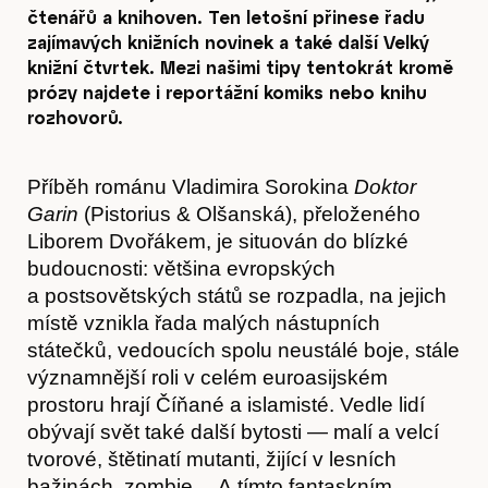
čtenářů a knihoven. Ten letošní přinese řadu
zajímavých knižních novinek a také další Velký
knižní čtvrtek. Mezi našimi tipy tentokrát kromě
prózy najdete i reportážní komiks nebo knihu
rozhovorů.
Příběh románu Vladimira Sorokina
Doktor
Garin
(Pistorius & Olšanská), přeloženého
Liborem Dvořákem, je situován do blízké
budoucnosti: většina evropských
a postsovětských států se rozpadla, na jejich
místě vznikla řada malých nástupních
státečků, vedoucích spolu neustálé boje, stále
významnější roli v celém euroasijském
prostoru hrají Číňané a islamisté. Vedle lidí
obývají svět také další bytosti — malí a velcí
tvorové, štětinatí mutanti, žijící v lesních
bažinách, zombie… A tímto fantaskním,