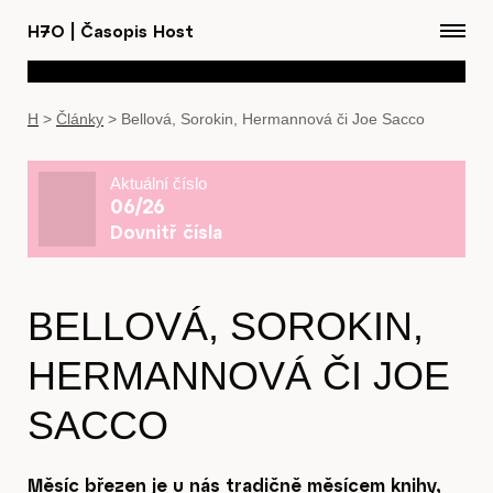
H7O
|
Časopis Host
H
>
Články
>
Bellová, Sorokin, Hermannová či Joe Sacco
Aktuální číslo
06/26
Dovnitř čísla
BELLOVÁ, SOROKIN,
HERMANNOVÁ ČI JOE
SACCO
Měsíc březen je u nás tradičně měsícem knihy,