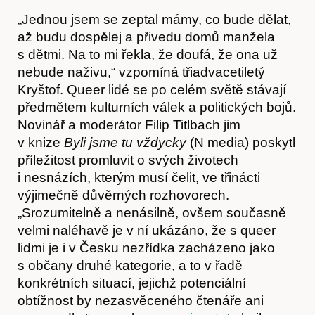
Akce
„Jednou jsem se zeptal mámy, co bude dělat,
až budu dospělej a přivedu domů manžela
s dětmi. Na to mi řekla, že doufá, že ona už
nebude naživu,“ vzpomíná třiadvacetiletý
Kryštof. Queer lidé se po celém světě stávají
předmětem kulturních válek a politických bojů.
Novinář a moderátor Filip Titlbach jim
v knize
Byli jsme tu vždycky
(N media) poskytl
příležitost promluvit o svých životech
i nesnázích, kterým musí čelit, ve třinácti
výjimečně důvěrných rozhovorech.
„Srozumitelně a nenásilně, ovšem současně
velmi naléhavě je v ní ukázáno, že s queer
lidmi je i v Česku nezřídka zacházeno jako
s občany druhé kategorie, a to v řadě
O nás
konkrétních situací, jejichž potenciální
obtížnost by nezasvěceného čtenáře ani