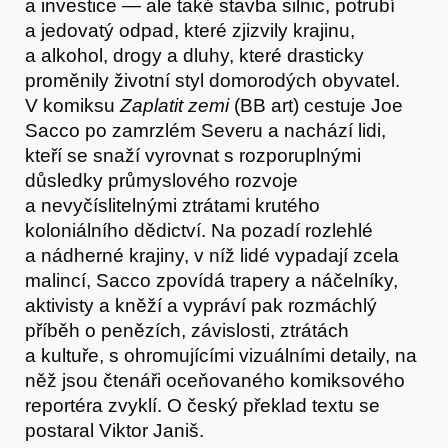
a investice — ale také stavba silnic, potrubí
a jedovatý odpad, které zjizvily krajinu,
a alkohol, drogy a dluhy, které drasticky
proměnily životní styl domorodých obyvatel.
Hostcast
V komiksu
Zaplatit zemi
(BB art) cestuje Joe
Sacco po zamrzlém Severu a nachází lidi,
kteří se snaží vyrovnat s rozporuplnými
důsledky průmyslového rozvoje
a nevyčíslitelnými ztrátami krutého
koloniálního dědictví. Na pozadí rozlehlé
a nádherné krajiny, v níž lidé vypadají zcela
malincí, Sacco zpovídá trapery a náčelníky,
aktivisty a kněží a vypráví pak rozmáchlý
příběh o penězích, závislosti, ztrátách
a kultuře, s ohromujícími vizuálními detaily, na
něž jsou čtenáři oceňovaného komiksového
reportéra zvyklí. O český překlad textu se
postaral Viktor Janiš.