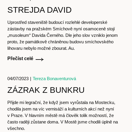
STREJDA DAVID
Uprostřed staveniště budoucí rozlehlé developerské
zástavby na pražském Smíchově nyní osamoceně stojí
„musoleum“ Davida Černého. Dle jeho slov vzniklo jenom
proto, že památkově chráněnou budovu smíchovského
Akce
lihovaru nebylo možné zbourat. Au.
Přečíst celé
04/07/2023
|
Tereza Bonaventurová
ZÁZRAK Z BUNKRU
Přijde mi legrační, že když jsem vyrůstala na Mostecku,
chodila jsem na víc vernisáží a kulturních akcí než nyní
O nás
v Praze. V hlavním městě má člověk tolik možností, že
často raději zůstane doma. V Mostě jsme chodili úplně na
všechno.