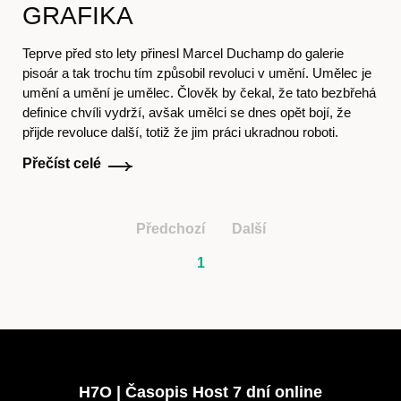
GRAFIKA
Teprve před sto lety přinesl Marcel Duchamp do galerie
pisoár a tak trochu tím způsobil revoluci v umění. Umělec je
umění a umění je umělec. Člověk by čekal, že tato bezbřehá
definice chvíli vydrží, avšak umělci se dnes opět bojí, že
Předplatné
přijde revoluce další, totiž že jim práci ukradnou roboti.
Přečíst celé
Předchozí
Další
1
H7O | Časopis Host 7 dní online