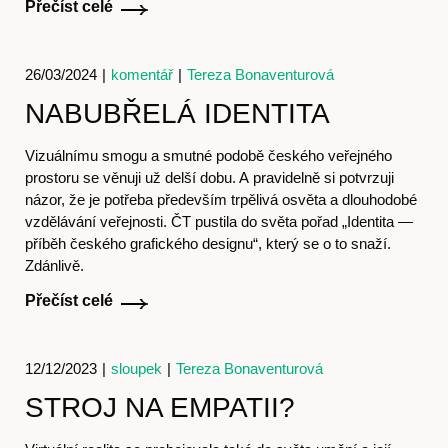
Přečíst celé
26/03/2024
|
komentář
|
Tereza Bonaventurová
NABUBŘELÁ IDENTITA
Vizuálnímu smogu a smutné podobě českého veřejného
prostoru se věnuji už delší dobu. A pravidelně si potvrzuji
názor, že je potřeba především trpělivá osvěta a dlouhodobé
vzdělávání veřejnosti. ČT pustila do světa pořad „Identita —
příběh českého grafického designu“, který se o to snaží.
Zdánlivě.
Přečíst celé
12/12/2023
|
sloupek
|
Tereza Bonaventurová
Články
STROJ NA EMPATII?