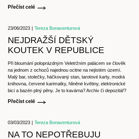
Přečíst celé
23/06/2023
|
Tereza Bonaventurová
NEJDRAŽŠÍ DĚTSKÝ
Obchod
KOUTEK V REPUBLICE
Při bloumání poloprázdným Veletržním palácem se člověk
na jednom z ochozů najednou ocitne na nejistém území.
Malý bar, stolečky, háčkovaný stan, tarotové karty, modrá
knihovna, červené karimatky, hliněné květiny, elektronické
bicí a bazén plný pěny. Je to kavárna? Archiv či depozitář?
Přečíst celé
Kontakt
03/03/2023
|
Tereza Bonaventurová
NA TO NEPOTŘEBUJU