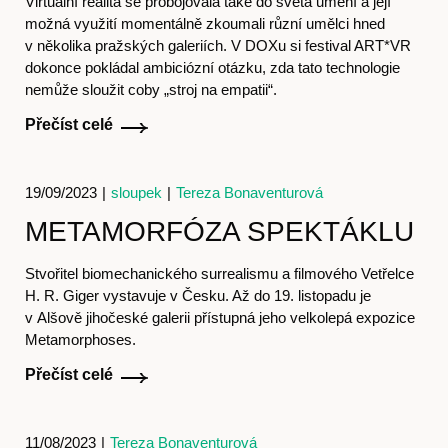
Virtuální realita se probojovala také do světa umění a její
možná využití momentálně zkoumali různí umělci hned
v několika pražských galeriích. V DOXu si festival ART*VR
dokonce pokládal ambiciózní otázku, zda tato technologie
nemůže sloužit coby „stroj na empatii“.
Přečíst celé
Časopis
19/09/2023
|
sloupek
|
Tereza Bonaventurová
METAMORFÓZA SPEKTÁKLU
Stvořitel biomechanického surrealismu a filmového Vetřelce
H. R. Giger vystavuje v Česku. Až do 19. listopadu je
v Alšově jihočeské galerii přístupná jeho velkolepá expozice
Metamorphoses.
Hostcast
Přečíst celé
11/08/2023
|
Tereza Bonaventurová