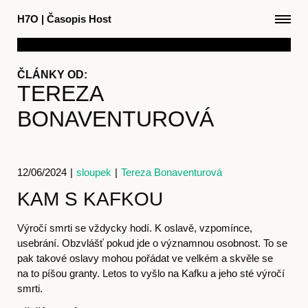
H7O
|
Časopis Host
ČLÁNKY OD:
TEREZA
BONAVENTUROVÁ
12/06/2024
|
sloupek
|
Tereza Bonaventurová
KAM S KAFKOU
Výročí smrti se vždycky hodí. K oslavě, vzpomínce,
usebrání. Obzvlášť pokud jde o významnou osobnost. To se
pak takové oslavy mohou pořádat ve velkém a skvěle se
na to píšou granty. Letos to vyšlo na Kafku a jeho sté výročí
smrti.