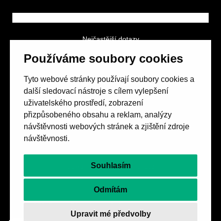
Nejčastější dotazy
GDPR a podmínky soutěže
Používáme soubory cookies
Obchodní podmínky
Tyto webové stránky používají soubory cookies a
další sledovací nástroje s cílem vylepšení
uživatelského prostředí, zobrazení
přizpůsobeného obsahu a reklam, analýzy
návštěvnosti webových stránek a zjištění zdroje
Spolek přátel vydávání
časopisu HOST
návštěvnosti.
Beethovenova 25/4
657 42 Brno-střed
Souhlasím
objednavky@casopishost.cz
+420 775 995 695
Odmítám
Revue Host vychází s laskavou finanční podporou
Upravit mé předvolby
Ministerstva kultury ČR a statutárního města Brna.