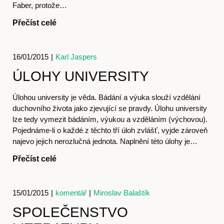
Faber, protože…
Přečíst celé
16/01/2015
|
Karl Jaspers
ÚLOHY UNIVERSITY
Úlohou university je věda. Bádání a výuka slouží vzdělání
duchovního života jako zjevující se pravdy. Úlohu university
lze tedy vymezit bádáním, výukou a vzděláním (výchovou).
Články
Pojednáme-li o každé z těchto tří úloh zvlášť, vyjde zároveň
najevo jejich nerozlučná jednota. Naplnění této úlohy je…
Přečíst celé
15/01/2015
|
komentář
|
Miroslav Balaštík
SPOLEČENSTVO