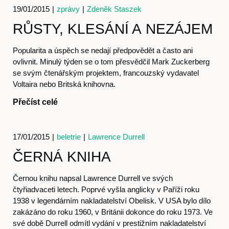
19/01/2015
|
zprávy
|
Zdeněk Staszek
RŮSTY, KLESÁNÍ A NEZÁJEM
Popularita a úspěch se nedají předpovědět a často ani
ovlivnit. Minulý týden se o tom přesvědčil Mark Zuckerberg
se svým čtenářským projektem, francouzský vydavatel
Voltaira nebo Britská knihovna.
Přečíst celé
17/01/2015
|
beletrie
|
Lawrence Durrell
ČERNÁ KNIHA
Černou knihu napsal Lawrence Durrell ve svých
čtyřiadvaceti letech. Poprvé vyšla anglicky v Paříži roku
1938 v legendárním nakladatelství Obelisk. V USA bylo dílo
zakázáno do roku 1960, v Británii dokonce do roku 1973. Ve
své době Durrell odmítl vydání v prestižním nakladatelství