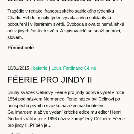
Tragédie v redakci francouzského satirického týdeníku
Charlie Hebdo minulý týden vyvolala vlnu solidarity či
O nás
pobouření i v literárním světě. Svoboda slova to nemá lehké
ani v jiných částech světa. A spisovatelé se snaží pomoci,
slovem.
Přečíst celé
10/01/2015
|
beletrie
|
Louis Ferdinand Céline
FÉERIE PRO JINDY II
Druhý svazek Célinovy Féerie pro jindy poprvé vyšel v roce
1954 pod názvem Normance. Tento název byl Célinovi po
neúspěchu prvního svazku navržen nakladatelem
Obchod
Gallimardem a až ve vydání kritické edice mu editor Henri
Godard vrátil v roce 1993 název zamýšlený Célinem: Féerie
pro jindy II. Příběh je…