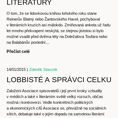
LITERATURY
O tom, že se lidovkovou knihou loňského roku stane
Reinerův Blatný nebo Žantovského Havel, pochyboval
v literárních kruzích asi málokdo. Zmiňovaná anketa už řadu
Časopis
let mnoho překvapení neskýtá, se stejnou jistotou si bylo
možné vsadit před dvěma léty na Doležalova Toufara nebo
na Balabánův poslední…
Přečíst celé
14/01/2015
|
Zdeněk Staszek
LOBBISTÉ A SPRÁVCI CELKU
Založení Asociace spisovatelů i její první kroky vzbudily
v médiích a také v literárním světě velký rozruch, občas
Hostcast
možná i kontroverzi. Vedle konkrétních politických
a ekonomických cílů Asociace se, převážně na sociálních
sítích, debatuje také o jejím dopadu na samotnou literární