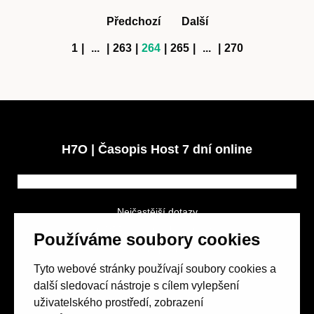
Předchozí
Další
1
|
...
|
263
|
264
|
265
|
...
|
270
H7O | Časopis Host 7 dní online
Nejčastější dotazy
GDPR a podmínky soutěže
Používáme soubory cookies
Obchodní podmínky
Tyto webové stránky používají soubory cookies a
další sledovací nástroje s cílem vylepšení
uživatelského prostředí, zobrazení