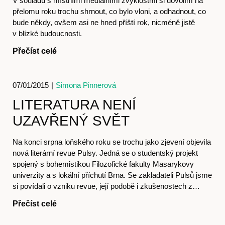
V souladu s místními mediálními zvyklostmi si dovolím na
přelomu roku trochu shrnout, co bylo vloni, a odhadnout, co
Předplatné
bude někdy, ovšem asi ne hned příští rok, nicméně jistě
v blízké budoucnosti.
Přečíst celé
07/01/2015
|
Simona Pinnerová
LITERATURA NENÍ
UZAVŘENÝ SVĚT
Na konci srpna loňského roku se trochu jako zjevení objevila
nová literární revue Pulsy. Jedná se o studentský projekt
spojený s bohemistikou Filozofické fakulty Masarykovy
univerzity a s lokální příchutí Brna. Se zakladateli Pulsů jsme
si povídali o vzniku revue, její podobě i zkušenostech z…
Přečíst celé