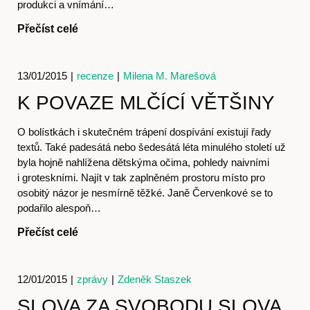
produkci a vnímání…
Přečíst celé
13/01/2015
|
recenze
|
Milena M. Marešová
K POVAZE MLČÍCÍ VĚTŠINY
O bolístkách i skutečném trápení dospívání existují řady
textů. Také padesátá nebo šedesátá léta minulého století už
Akce
byla hojně nahlížena dětskýma očima, pohledy naivními
i groteskními. Najít v tak zaplněném prostoru místo pro
osobitý názor je nesmírně těžké. Janě Červenkové se to
podařilo alespoň…
Přečíst celé
12/01/2015
|
zprávy
|
Zdeněk Staszek
SLOVA ZA SVOBODU SLOVA