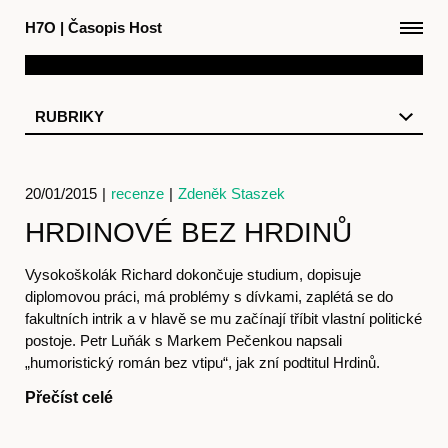
H7O
|
Časopis Host
RUBRIKY
20/01/2015
|
recenze
|
Zdeněk Staszek
HRDINOVÉ BEZ HRDINŮ
Vysokoškolák Richard dokončuje studium, dopisuje
diplomovou práci, má problémy s dívkami, zaplétá se do
fakultních intrik a v hlavě se mu začínají tříbit vlastní politické
postoje. Petr Luňák s Markem Pečenkou napsali
„humoristický román bez vtipu“, jak zní podtitul Hrdinů.
Přečíst celé