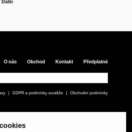
Další
O nás
Obchod
Kontakt
Předplatné
azy
|
GDPR a podmínky soutěže
|
Obchodní podmínky
cookies