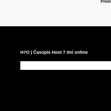
Před
H7O | Časopis Host 7 dní online