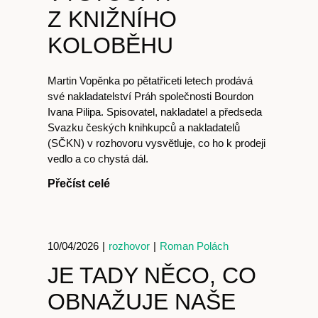
Časopis
Z KNIŽNÍHO
KOLOBĚHU
cast
Martin Vopěnka po pětatřiceti letech prodává
své nakladatelství Práh společnosti Bourdon
Ivana Pilipa. Spisovatel, nakladatel a předseda
Svazku českých knihkupců a nakladatelů
(SČKN) v rozhovoru vysvětluje, co ho k prodeji
vedlo a co chystá dál.
Obchod
Přečíst celé
10/04/2026
|
rozhovor
|
Roman Polách
JE TADY NĚCO, CO
OBNAŽUJE NAŠE