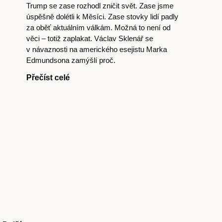
Trump se zase rozhodl zničit svět. Zase jsme
úspěšně dolétli k Měsíci. Zase stovky lidí padly
za oběť aktuálním válkám. Možná to není od
věci – totiž zaplakat. Václav Sklenář se
v návaznosti na amerického esejistu Marka
Edmundsona zamýšlí proč.
Přečíst celé