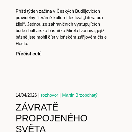
Příští týden začíná v Českých Budějovicích
pravidelný literárně-kulturní festival „Literatura
žije!“. Jednou ze zahraničních vystupujících
bude i bulharská básnířka Mirela Ivanova, jejíž
básně jste mohli číst v loňském zářijovém čísle
Hosta.
Přečíst celé
14/04/2026
|
rozhovor
|
Martin Brzobohatý
ZÁVRATĚ
PROPOJENÉHO
SVĚTA