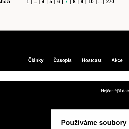
chozí
1
|
...
|
4
|
5
|
6
|
7
|
8
|
9
|
10
|
...
|
270
Články
Časopis
Hostcast
Akce
Nejčastější dot
Používáme soubory 