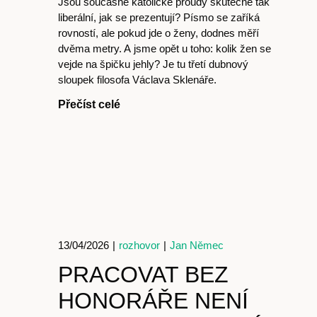
Články
Jsou současné katolické proudy skutečně tak
liberální, jak se prezentují? Písmo se zaříká
rovností, ale pokud jde o ženy, dodnes měří
dvěma metry. A jsme opět u toho: kolik žen se
vejde na špičku jehly? Je tu třetí dubnový
sloupek filosofa Václava Sklenáře.
Host
Přečíst celé
O nás
13/04/2026
|
rozhovor
|
Jan Němec
PRACOVAT BEZ
HONORÁŘE NENÍ