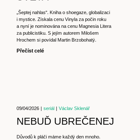
Předplatné
„Šeptej nahlas“. Kniha o shoegaze, globalizaci
i mystice. Získala cenu Vinyla za počin roku
a nyní je nominována na cenu Magnesia Litera
za publicistiku. S jejím autorem Milošem
Akce
Hrochem si povídal Martin Brzobohatý.
Přečíst celé
Kontakt
09/04/2026
|
seriál
|
Václav Sklenář
NEBUĎ UBREČENEJ
Důvodů k pláči máme každý den mnoho.