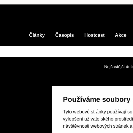
Články
Časopis
Hostcast
Akce
Nejčastější dot
Používáme soubory 
Tyto webové stránky používají sou
vylepšení uživatelského prostřed
návštěvnosti webových stránek a z