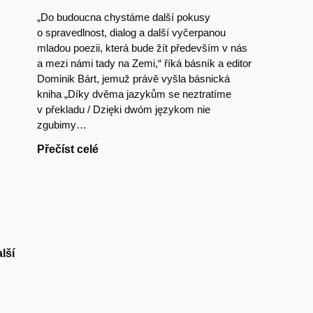
„Do budoucna chystáme další pokusy
o spravedlnost, dialog a další vyčerpanou
mladou poezii, která bude žít především v nás
a mezi námi tady na Zemi,“ říká básník a editor
Dominik Bárt, jemuž právě vyšla básnická
kniha „Díky dvěma jazykům se neztratíme
v překladu / Dzięki dwóm językom nie
zgubimy…
Přečíst celé
lší