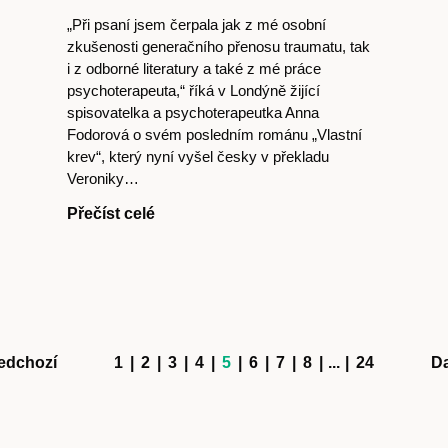
„Při psaní jsem čerpala jak z mé osobní
zkušenosti generačního přenosu traumatu, tak
i z odborné literatury a také z mé práce
psychoterapeuta,“ říká v Londýně žijící
spisovatelka a psychoterapeutka Anna
Fodorová o svém posledním románu „Vlastní
krev“, který nyní vyšel česky v překladu
Veroniky…
Přečíst celé
edchozí
1
|
2
|
3
|
4
|
5
|
6
|
7
|
8
|
...
|
24
Da