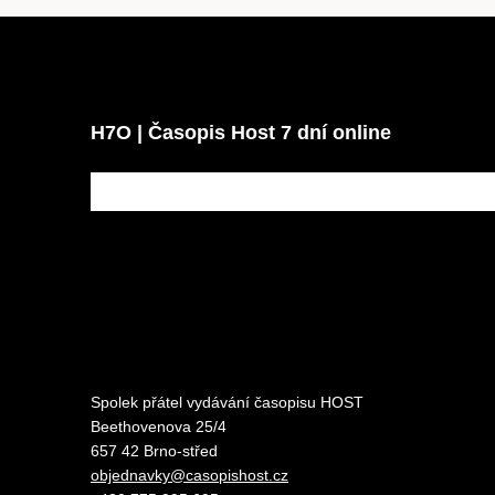
H7O | Časopis Host 7 dní online
Spolek přátel vydávání
časopisu HOST
Beethovenova 25/4
657 42 Brno-střed
objednavky@casopishost.cz