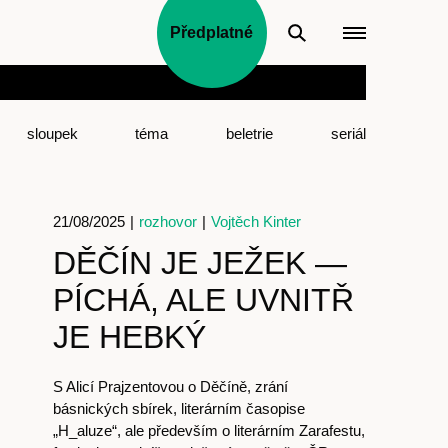
Předplatné
sloupek
téma
beletrie
seriál
21/08/2025
|
rozhovor
|
Vojtěch Kinter
DĚČÍN JE JEŽEK —
PÍCHÁ, ALE UVNITŘ
JE HEBKÝ
S Alicí Prajzentovou o Děčíně, zrání
básnických sbírek, literárním časopise
„H_aluze“, ale především o literárním Zarafestu,