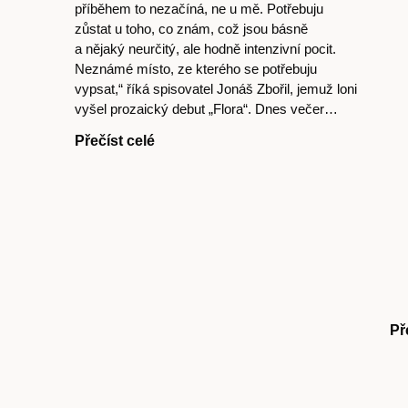
příběhem to nezačíná, ne u mě. Potřebuju
zůstat u toho, co znám, což jsou básně
a nějaký neurčitý, ale hodně intenzivní pocit.
Neznámé místo, ze kterého se potřebuju
vypsat,“ říká spisovatel Jonáš Zbořil, jemuž loni
vyšel prozaický debut „Flora“. Dnes večer…
Přečíst celé
Př