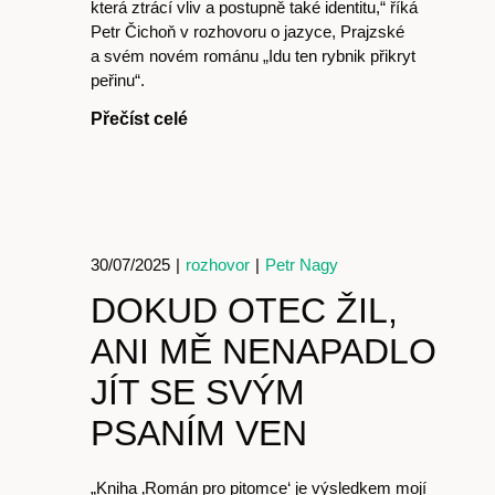
která ztrácí vliv a postupně také identitu,“ říká
Petr Čichoň v rozhovoru o jazyce, Prajzské
a svém novém románu „Idu ten rybnik přikryt
peřinu“.
Přečíst celé
30/07/2025
|
rozhovor
|
Petr Nagy
DOKUD OTEC ŽIL,
ANI MĚ NENAPADLO
JÍT SE SVÝM
PSANÍM VEN
Články
„Kniha ‚Román pro pitomce‘ je výsledkem mojí