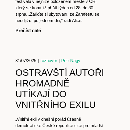
festivalu v nejníže položeném městě v ČR,
který se koná již příští týden od 28. do 30.
srpna. „Zařiďte si ubytování, ze Zarafestu se
neodjíždí po jednom dni,“ radí Alice.
Přečíst celé
31/07/2025
|
rozhovor
|
Petr Nagy
OSTRAVŠTÍ AUTOŘI
HROMADNĚ
UTÍKAJÍ DO
VNITŘNÍHO EXILU
„Vnitřní exil v dnešní pořád úžasně
demokratické České republice sice pro mladší