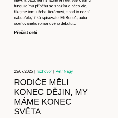
hlavu a patu, není snadné ani tak. Ale k tomu
fungujícímu příběhu se snažím o něco víc,
říkejme tomu třeba literárnost, snad to nezní
nabubřele,“ říká spisovatel Eli Beneš, autor
Akce
oceňovaného románového debutu…
Přečíst celé
Kontakt
23/07/2025
|
rozhovor
|
Petr Nagy
RODIČE MĚLI
KONEC DĚJIN, MY
MÁME KONEC
SVĚTA