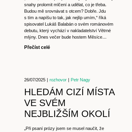
snahy prolomit mlčení a udělat, co je třeba.
Budou mě srovnávat s otcem? Dobře. Jdu
s tím a napíšu to tak, jak nejlíp umím,“ říká
Host
spisovatel Lukáš Balabán o svém románovém
debutu, který vychází v nakladatelství Větrné
mlýny. Dnes večer bude hostem Měsíce…
Přečíst celé
O nás
26/07/2025
|
rozhovor
|
Petr Nagy
HLEDÁM CIZÍ MÍSTA
VE SVÉM
NEJBLIŽŠÍM OKOLÍ
„Při psaní prózy jsem se musel naučit, že