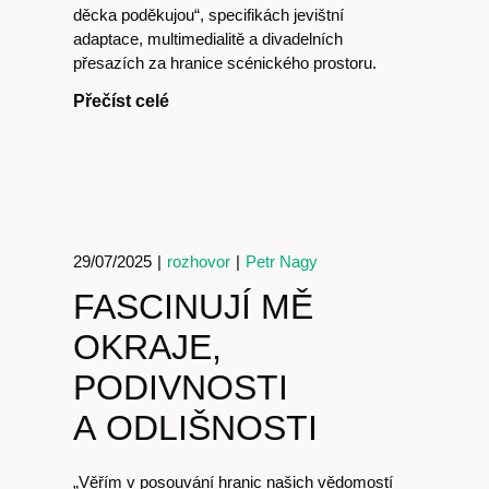
děcka poděkujou“, specifikách jevištní
adaptace, multimedialitě a divadelních
přesazích za hranice scénického prostoru.
Přečíst celé
29/07/2025
|
rozhovor
|
Petr Nagy
FASCINUJÍ MĚ
OKRAJE,
PODIVNOSTI
A ODLIŠNOSTI
Časopis
„Věřím v posouvání hranic našich vědomostí