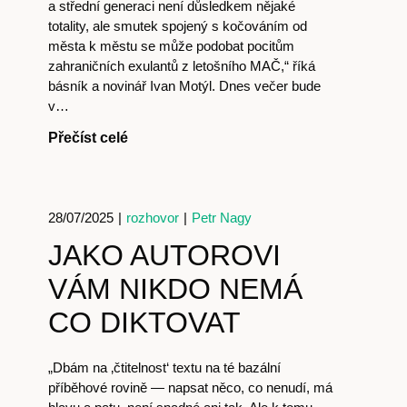
a střední generaci není důsledkem nějaké
totality, ale smutek spojený s kočováním od
města k městu se může podobat pocitům
zahraničních exulantů z letošního MAČ,“ říká
básník a novinář Ivan Motýl. Dnes večer bude
v…
Přečíst celé
28/07/2025
|
rozhovor
|
Petr Nagy
JAKO AUTOROVI
VÁM NIKDO NEMÁ
CO DIKTOVAT
Předplatné
„Dbám na ‚čtitelnost‘ textu na té bazální
příběhové rovině — napsat něco, co nenudí, má