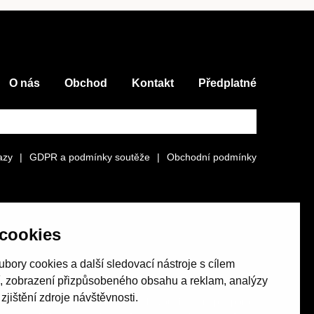
O nás
Obchod
Kontakt
Předplatné
azy
|
GDPR a podmínky soutěže
|
Obchodní podmínky
cookies
bory cookies a další sledovací nástroje s cílem
í, zobrazení přizpůsobeného obsahu a reklam, analýzy
jištění zdroje návštěvnosti.
Revue Host vychází s laskavou finanční podporou