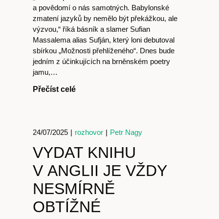
a povědomí o nás samotných. Babylonské
zmatení jazyků by nemělo být překážkou, ale
výzvou,“ říká básník a slamer Sufian
cast
Massalema alias Sufján, který loni debutoval
sbírkou „Možnosti přehlíženého“. Dnes bude
jedním z účinkujících na brněnském poetry
jamu,…
Přečíst celé
Obchod
24/07/2025
|
rozhovor
|
Petr Nagy
VYDAT KNIHU
V ANGLII JE VŽDY
NESMÍRNĚ
OBTÍŽNÉ