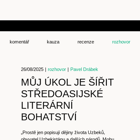
komentář
kauza
recenze
rozhovor
26/08/2025
|
rozhovor
|
Pavel Drábek
MŮJ ÚKOL JE ŠÍŘIT
STŘEDOASIJSKÉ
LITERÁRNÍ
BOHATSTVÍ
„Prostě jen popisují dějiny života Uzbeků,
obyvatel Uzbekistánu a dalších národů. Mohu